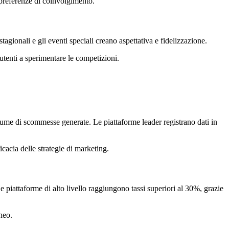
 preferenze di coinvolgimento.
agionali e gli eventi speciali creano aspettativa e fidelizzazione.
tenti a sperimentare le competizioni.
olume di scommesse generate. Le piattaforme leader registrano dati in
acia delle strategie di marketing.
Le piattaforme di alto livello raggiungono tassi superiori al 30%, grazie
rneo.