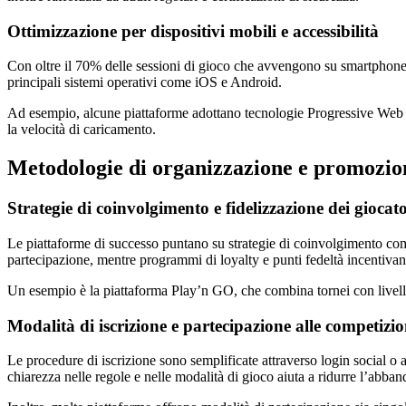
Ottimizzazione per dispositivi mobili e accessibilità
Con oltre il 70% delle sessioni di gioco che avvengono su smartphone e
principali sistemi operativi come iOS e Android.
Ad esempio, alcune piattaforme adottano tecnologie Progressive Web Ap
la velocità di caricamento.
Metodologie di organizzazione e promozion
Strategie di coinvolgimento e fidelizzazione dei giocato
Le piattaforme di successo puntano su strategie di coinvolgimento come
partecipazione, mentre programmi di loyalty e punti fedeltà incentivano
Un esempio è la piattaforma Play’n GO, che combina tornei con livelli 
Modalità di iscrizione e partecipazione alle competizio
Le procedure di iscrizione sono semplificate attraverso login social o
chiarezza nelle regole e nelle modalità di gioco aiuta a ridurre l’abba