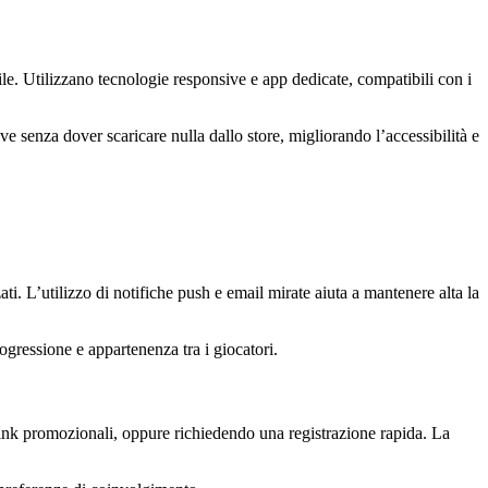
le. Utilizzano tecnologie responsive e app dedicate, compatibili con i
senza dover scaricare nulla dallo store, migliorando l’accessibilità e
. L’utilizzo di notifiche push e email mirate aiuta a mantenere alta la
ogressione e appartenenza tra i giocatori.
link promozionali, oppure richiedendo una registrazione rapida. La