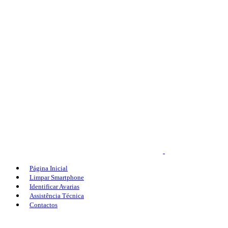
Página Inicial
Limpar Smartphone
Identificar Avarias
Assistência Técnica
Contactos