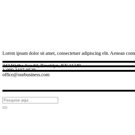
Lorem ipsum dolor sit amet, consectetuer adipiscing elit. Aenean com
242 Wythe Ave #4, Brooklyn, NY 11249
1-090-1197-9528
office@ourbusiness.com