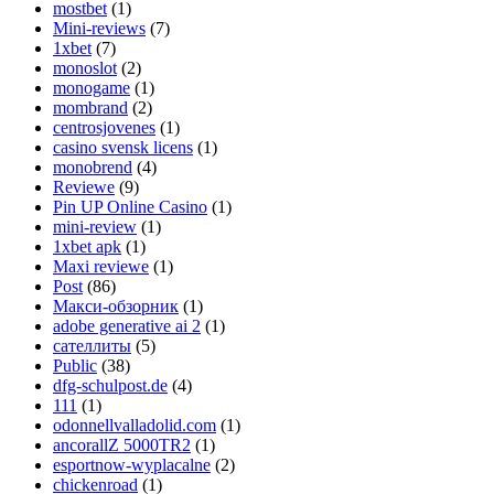
mostbet
(1)
Mini-reviews
(7)
1xbet
(7)
monoslot
(2)
monogame
(1)
mombrand
(2)
centrosjovenes
(1)
casino svensk licens
(1)
monobrend
(4)
Reviewe
(9)
Pin UP Online Casino
(1)
mini-review
(1)
1xbet apk
(1)
Maxi reviewe
(1)
Post
(86)
Макси-обзорник
(1)
adobe generative ai 2
(1)
сателлиты
(5)
Public
(38)
dfg-schulpost.de
(4)
111
(1)
odonnellvalladolid.com
(1)
ancorallZ 5000TR2
(1)
esportnow-wyplacalne
(2)
chickenroad
(1)