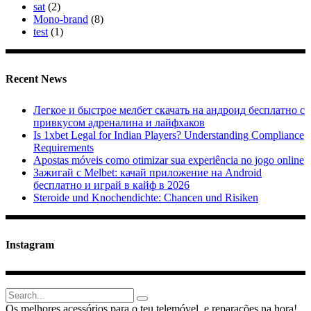
sat
(2)
Mono-brand
(8)
test
(1)
Recent News
Легкое и быстрое мелбет скачать на андроид бесплатно с
привкусом адреналина и лайфхаков
Is 1xbet Legal for Indian Players? Understanding Compliance
Requirements
Apostas móveis como otimizar sua experiência no jogo online
Зажигай с Melbet: качай приложение на Android
бесплатно и играй в кайф в 2026
Steroide und Knochendichte: Chancen und Risiken
Instagram
Search
for:
Os melhores acessórios para o teu telemóvel, e reparações na hora!