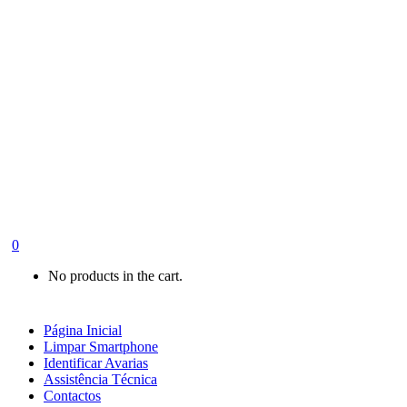
0
No products in the cart.
Página Inicial
Limpar Smartphone
Identificar Avarias
Assistência Técnica
Contactos