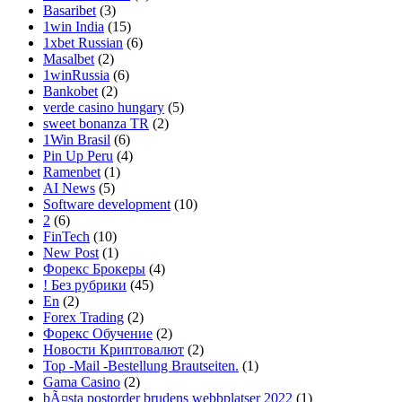
Basaribet
(3)
1win India
(15)
1xbet Russian
(6)
Masalbet
(2)
1winRussia
(6)
Bankobet
(2)
verde casino hungary
(5)
sweet bonanza TR
(2)
1Win Brasil
(6)
Pin Up Peru
(4)
Ramenbet
(1)
AI News
(5)
Software development
(10)
2
(6)
FinTech
(10)
New Post
(1)
Форекс Брокеры
(4)
! Без рубрики
(45)
En
(2)
Forex Trading
(2)
Форекс Обучение
(2)
Новости Криптовалют
(2)
Top -Mail -Bestellung Brautseiten.
(1)
Gama Casino
(2)
bÃ¤sta postorder brudens webbplatser 2022
(1)