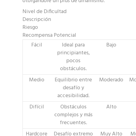
otorgándole un plus de dinamismo.
Nivel de Dificultad
Descripción
Riesgo
Recompensa Potencial
Fácil
Ideal para
Bajo
principiantes,
pocos
obstáculos.
Medio
Equilibrio entre
Moderado
Mo
desafío y
accesibilidad.
Difícil
Obstáculos
Alto
complejos y más
frecuentes.
Hardcore
Desafío extremo
Muy Alto
Mu