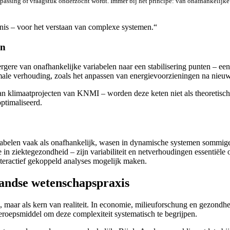
epassing of vraagstuk onderzocht wordt. Immer bij het principe: van onafhankelijk
ennis – voor het verstaan van complexe systemen.“
en
rgere van onafhankelijke variabelen naar een stabilisering punten – e
rmale verhouding, zoals het anpassen van energievoorzieningen na nieu
an klimaatprojecten van KNMI – worden deze keten niet als theoretisch a
ptimaliseerd.
iabelen vaak als onafhankelijk, wasen in dynamische systemen sommige 
 in ziektegezondheid – zijn variabiliteit en netverhoudingen essentiël
nteractief gekoppeld analyses mogelijk maken.
rlandse wetenschapspraxis
 maar als kern van realiteit. In economie, milieuforschung en gezondheid
eroepsmiddel om deze complexiteit systematisch te begrijpen.