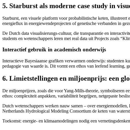
5. Starburst als moderne case study in visu
Starburst, een visuele platform voor probabilistische keten, illustre
energieflux in energiewendeprojecten of genetische verbanden in gezo
De Dutch data visualisierungs-cultuur, die transparantie en interactiv
students en wetenschappers leren met real data uit Projects zoals “
Interactief gebruik in academisch onderwijs
Interactieve Bayesiaanse grafiken verwarmen onderwijs: studenten kun
pedagogie van waarde is. Dit vormt een ethos van leefend learning, g
6. Limietstellingen en miljoenprijs: een gl
De miljoenprijzen, zoals die voor Yang-Mills-theorie, symboliseren ee
ethos: complexiteit anpakken, variabiliteit begrijpen, netgepaste besl
Dutch wetenschappers werken nauw samen – over energiemodellen, kli
Netherlands Hydrological Modeling Consortium de keten van waterst
Toekomst: energie- en klimaamodelingen nodig een vernetingsdenken – B