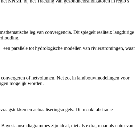
j het KNMI, bij het Tracking van gezondheidsindikatoren in regio’s
 mathematische leg van convergencia. Dit spiegelt realiteit: langdurige
erhouding.
– een parallele tot hydrologische modellen van rivierstromingen, waar
ie convergeren of netvolumen. Net zo, in landbouwmodelingen voor
ingen mogelijk worden.
vraagstukken en actuaaliseringsregels. Dit maakt abstracte
Bayesiaanse diagrammes zijn ideal, niet als extra, maar als natur van