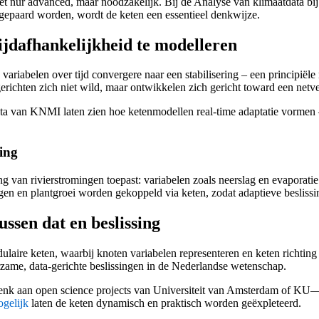
et nur advanced, maar noodzakelijk. Bij de Analyse van klimaatdata bi
tgepaard worden, wordt de keten een essentieel denkwijze.
ijdafhankelijkheid te modelleren
variabelen over tijd convergere naar een stabilisering – een principiële
richten zich niet wild, maar ontwikkelen zich gericht toward een netv
data van KNMI laten zien hoe ketenmodellen real-time adaptatie vormen 
ing
g van rivierstromingen toepast: variabelen zoals neerslag en evaporat
en en plantgroei worden gekoppeld via keten, zodat adaptieve besliss
ussen dat en beslissing
aire keten, waarbij knoten variabelen representeren en keten richting 
urzame, data-gerichte beslissingen in de Nederlandse wetenschap.
t – denk aan open science projects van Universiteit van Amsterdam of KU—
ogelijk
laten de keten dynamisch en praktisch worden geëxpleteerd.