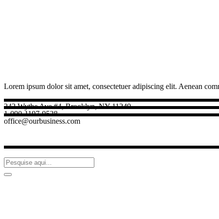
Lorem ipsum dolor sit amet, consectetuer adipiscing elit. Aenean com
242 Wythe Ave #4, Brooklyn, NY 11249
1-090-1197-9528
office@ourbusiness.com