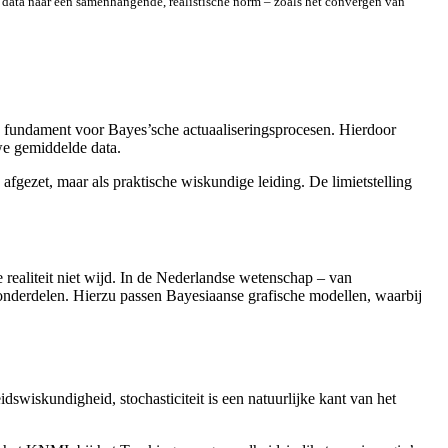
e data naar een samenhangende, realistische norm – zoals het convergen van
en fundament voor Bayes’sche actuaaliseringsprocesen. Hierdoor
we gemiddelde data.
fgezet, maar als praktische wiskundige leiding. De limietstelling
realiteit niet wijd. In de Nederlandse wetenschap – van
e onderdelen. Hierzu passen Bayesiaanse grafische modellen, waarbij
swiskundigheid, stochasticiteit is een natuurlijke kant van het