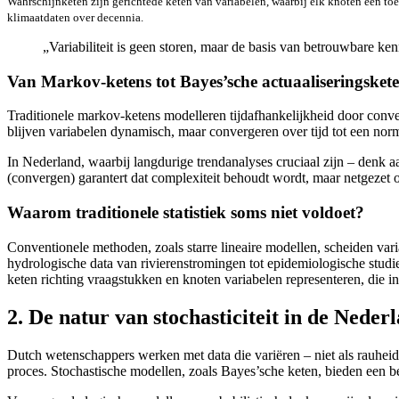
Wahrschijnketen zijn gerichtede keten van variabelen, waarbij elk knoten een to
klimaatdaten over decennia.
„Variabiliteit is geen storen, maar de basis van betrouwbare k
Van Markov-ketens tot Bayes’sche actuaaliseringsket
Traditionele markov-ketens modelleren tijdafhankelijkheid door conve
blijven variabelen dynamisch, maar convergeren over tijd tot een no
In Nederland, waarbij langdurige trendanalyses cruciaal zijn – denk a
(convergen) garantert dat complexiteit behoudt wordt, maar netgezet o
Waarom traditionele statistiek soms niet voldoet?
Conventionele methoden, zoals starre lineaire modellen, scheiden var
hydrologische data van rivierenstromingen tot epidemiologische studie
keten richting vraagstukken en knoten variabelen representeren, die i
2. De natur van stochasticiteit in de Nede
Dutch wetenschappers werken met data die variëren – niet als rauheid,
proces. Stochastische modellen, zoals Bayes’sche keten, bieden een b