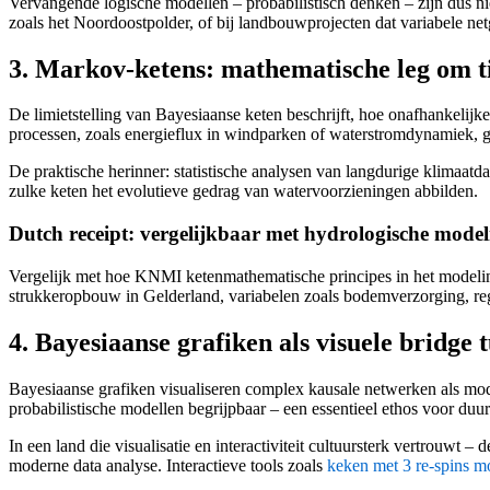
Vervangende logische modellen – probabilistisch denken – zijn dus ni
zoals het Noordoostpolder, of bij landbouwprojecten dat variabele ne
3. Markov-ketens: mathematische leg om t
De limietstelling van Bayesiaanse keten beschrijft, hoe onafhankelijke 
processen, zoals energieflux in windparken of waterstromdynamiek, ge
De praktische herinner: statistische analysen van langdurige klimaat
zulke keten het evolutieve gedrag van watervoorzieningen abbilden.
Dutch receipt: vergelijkbaar met hydrologische model
Vergelijk met hoe KNMI ketenmathematische principes in het modelin
strukkeropbouw in Gelderland, variabelen zoals bodemverzorging, reg
4. Bayesiaanse grafiken als visuele bridge t
Bayesiaanse grafiken visualiseren complex kausale netwerken als modul
probabilistische modellen begrijpbaar – een essentieel ethos voor du
In een land die visualisatie en interactiviteit cultuursterk vertrouw
moderne data analyse. Interactieve tools zoals
keken met 3 re-spins m