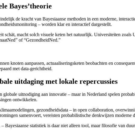
ele Bayes’theorie
ert eindelijk de kracht van Bayesiaanse methoden in een moderne, interac
ndheidsmonitoring – worden klar en interactief dargestellt.
iteit schät, macht solch visuele keten het natuurlijk. Universiteiten zo
KlimaatNed” of “GezondheidNed.”
nen knoten aanpassen, actuaaliseringsketen beobachten en consequenties
epaard met data-gerichtheid.
obale uitdaging met lokale repercussies
n globale uitnodiging aan innovatie – maar in Nederland spelen probabil
issingen ontwikkelen.
maamodelingen, gezondheidsdata – in open collaboration, overwinning
romingen samenvoert, vereisten probabilistische denkwijzen moderne 
ayesiaanse statistiek is daar niet alleen tool, maar filosofie van duu