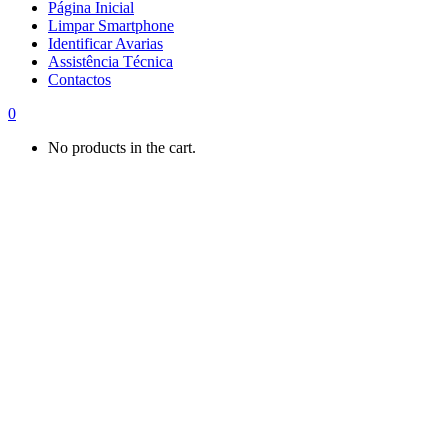
Página Inicial
Limpar Smartphone
Identificar Avarias
Assistência Técnica
Contactos
0
No products in the cart.