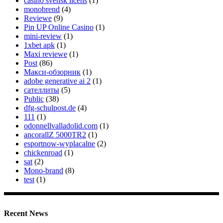
casino svensk licens
(1)
monobrend
(4)
Reviewe
(9)
Pin UP Online Casino
(1)
mini-review
(1)
1xbet apk
(1)
Maxi reviewe
(1)
Post
(86)
Макси-обзорник
(1)
adobe generative ai 2
(1)
сателлиты
(5)
Public
(38)
dfg-schulpost.de
(4)
111
(1)
odonnellvalladolid.com
(1)
ancorallZ 5000TR2
(1)
esportnow-wyplacalne
(2)
chickenroad
(1)
sat
(2)
Mono-brand
(8)
test
(1)
Recent News