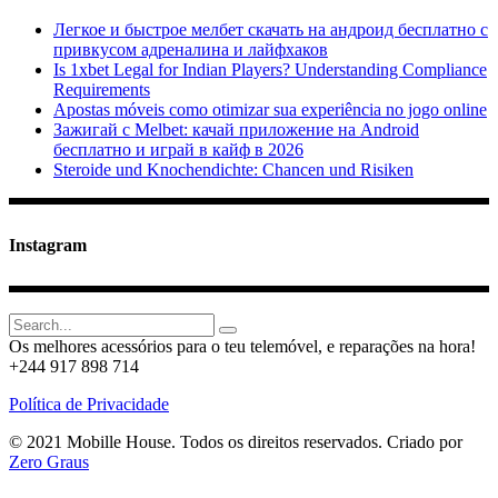
Легкое и быстрое мелбет скачать на андроид бесплатно с
привкусом адреналина и лайфхаков
Is 1xbet Legal for Indian Players? Understanding Compliance
Requirements
Apostas móveis como otimizar sua experiência no jogo online
Зажигай с Melbet: качай приложение на Android
бесплатно и играй в кайф в 2026
Steroide und Knochendichte: Chancen und Risiken
Instagram
Search
for:
Os melhores acessórios para o teu telemóvel, e reparações na hora!
+244 917 898 714
Política de Privacidade
© 2021 Mobille House. Todos os direitos reservados. Criado por
Zero Graus