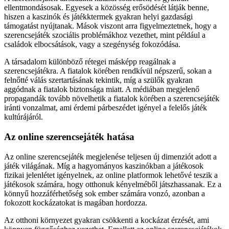
ellentmondásosak. Egyesek a közösség erősödését látják benne,
hiszen a kaszinók és játékktermek gyakran helyi gazdasági
támogatást nyújtanak. Mások viszont arra figyelmeztetnek, hogy a
szerencsejáték szociális problémákhoz vezethet, mint például a
családok elbocsátások, vagy a szegénység fokozódása.
A társadalom különböző rétegei másképp reagálnak a
szerencsejátékra. A fiatalok körében rendkívül népszerű, sokan a
felnőtté válás szertartásának tekintik, míg a szülők gyakran
aggódnak a fiatalok biztonsága miatt. A médiában megjelenő
propagandák tovább növelhetik a fiatalok körében a szerencsejáték
iránti vonzalmat, ami érdemi párbeszédet igényel a felelős játék
kultúrájáról.
Az online szerencsejáték hatása
Az online szerencsejáték megjelenése teljesen új dimenziót adott a
játék világának. Míg a hagyományos kaszinókban a játékosok
fizikai jelenlétet igényelnek, az online platformok lehetővé teszik a
játékosok számára, hogy otthonuk kényelméből játszhassanak. Ez a
könnyű hozzáférhetőség sok ember számára vonzó, azonban a
fokozott kockázatokat is magában hordozza.
Az otthoni környezet gyakran csökkenti a kockázat érzését, ami