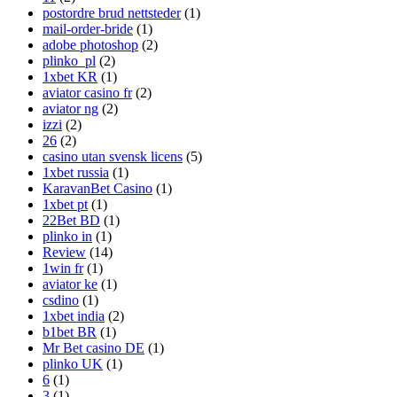
postordre brud nettsteder
(1)
mail-order-bride
(1)
adobe photoshop
(2)
plinko_pl
(2)
1xbet KR
(1)
aviator casino fr
(2)
aviator ng
(2)
izzi
(2)
26
(2)
casino utan svensk licens
(5)
1xbet russia
(1)
KaravanBet Casino
(1)
1xbet pt
(1)
22Bet BD
(1)
plinko in
(1)
Review
(14)
1win fr
(1)
aviator ke
(1)
csdino
(1)
1xbet india
(2)
b1bet BR
(1)
Mr Bet casino DE
(1)
plinko UK
(1)
6
(1)
3
(1)