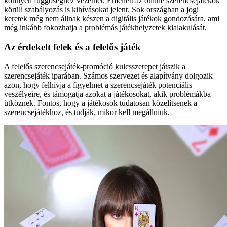
könnyen függőséghez vezethet. Emellett az online szerencsejátékok
körüli szabályozás is kihívásokat jelent. Sok országban a jogi
keretek még nem állnak készen a digitális játékok gondozására, ami
még inkább fokozhatja a problémás játékhelyzetek kialakulását.
Az érdekelt felek és a felelős játék
A felelős szerencsejáték-promóció kulcsszerepet játszik a
szerencsejáték iparában. Számos szervezet és alapítvány dolgozik
azon, hogy felhívja a figyelmet a szerencsejáték potenciális
veszélyeire, és támogatja azokat a játékosokat, akik problémákba
ütköznek. Fontos, hogy a játékosok tudatosan közelítsenek a
szerencsejátékhoz, és tudják, mikor kell megállniuk.