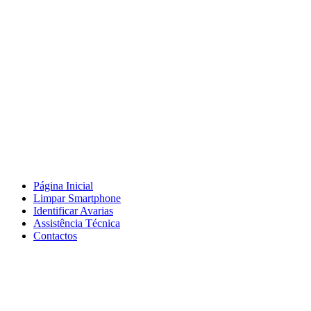
Página Inicial
Limpar Smartphone
Identificar Avarias
Assistência Técnica
Contactos