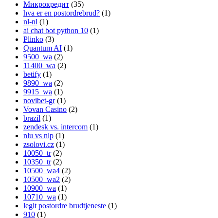
Микрокредит
(35)
hva er en postordrebrud?
(1)
nl-nl
(1)
ai chat bot python 10
(1)
Plinko
(3)
Quantum AI
(1)
9500_wa
(2)
11400_wa
(2)
betify
(1)
9890_wa
(2)
9915_wa
(1)
novibet-gr
(1)
Vovan Casino
(2)
brazil
(1)
zendesk vs. intercom
(1)
nlu vs nlp
(1)
zsolovi.cz
(1)
10050_tr
(2)
10350_tr
(2)
10500_wa4
(2)
10500_wa2
(2)
10900_wa
(1)
10710_wa
(1)
legit postordre brudtjeneste
(1)
910
(1)