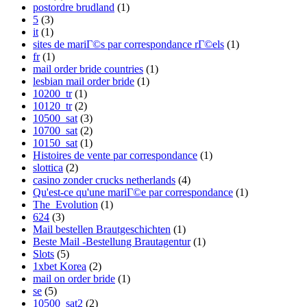
postordre brudland
(1)
5
(3)
it
(1)
sites de mariГ©s par correspondance rГ©els
(1)
fr
(1)
mail order bride countries
(1)
lesbian mail order bride
(1)
10200_tr
(1)
10120_tr
(2)
10500_sat
(3)
10700_sat
(2)
10150_sat
(1)
Histoires de vente par correspondance
(1)
slottica
(2)
casino zonder crucks netherlands
(4)
Qu'est-ce qu'une mariГ©e par correspondance
(1)
The_Evolution
(1)
624
(3)
Mail bestellen Brautgeschichten
(1)
Beste Mail -Bestellung Brautagentur
(1)
Slots
(5)
1xbet Korea
(2)
mail on order bride
(1)
se
(5)
10500_sat2
(2)