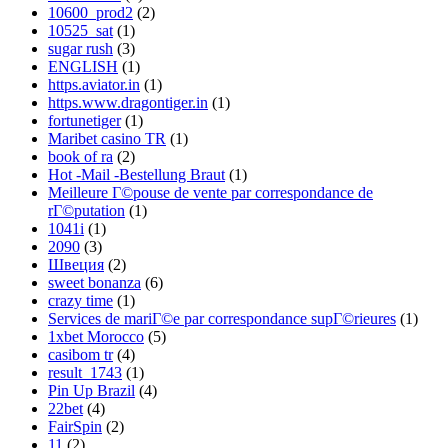
10600_prod2
(2)
10525_sat
(1)
sugar rush
(3)
ENGLISH
(1)
https.aviator.in
(1)
https.www.dragontiger.in
(1)
fortunetiger
(1)
Maribet casino TR
(1)
book of ra
(2)
Hot -Mail -Bestellung Braut
(1)
Meilleure Г©pouse de vente par correspondance de
rГ©putation
(1)
1041i
(1)
2090
(3)
Швеция
(2)
sweet bonanza
(6)
crazy time
(1)
Services de mariГ©e par correspondance supГ©rieures
(1)
1xbet Morocco
(5)
casibom tr
(4)
result_1743
(1)
Pin Up Brazil
(4)
22bet
(4)
FairSpin
(2)
11
(2)