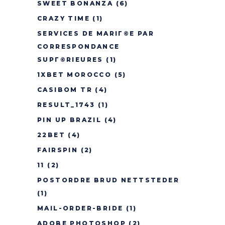
SWEET BONANZA
(6)
CRAZY TIME
(1)
SERVICES DE MARIГ©E PAR
CORRESPONDANCE
SUPГ©RIEURES
(1)
1XBET MOROCCO
(5)
CASIBOM TR
(4)
RESULT_1743
(1)
PIN UP BRAZIL
(4)
22BET
(4)
FAIRSPIN
(2)
11
(2)
POSTORDRE BRUD NETTSTEDER
(1)
MAIL-ORDER-BRIDE
(1)
ADOBE PHOTOSHOP
(2)