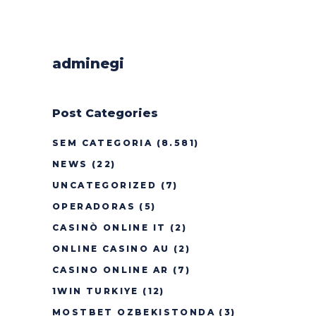
adminegi
Post Categories
SEM CATEGORIA
(8.581)
NEWS
(22)
UNCATEGORIZED
(7)
OPERADORAS
(5)
CASINÒ ONLINE IT
(2)
ONLINE CASINO AU
(2)
CASINO ONLINE AR
(7)
1WIN TURKIYE
(12)
MOSTBET OZBEKISTONDA
(3)