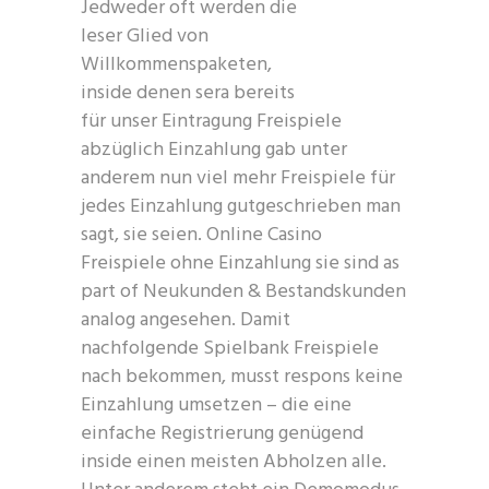
Jedweder oft werden die
leser Glied von
Willkommenspaketen,
inside denen sera bereits
für unser Eintragung Freispiele
abzüglich Einzahlung gab unter
anderem nun viel mehr Freispiele für
jedes Einzahlung gutgeschrieben man
sagt, sie seien. Online Casino
Freispiele ohne Einzahlung sie sind as
part of Neukunden & Bestandskunden
analog angesehen. Damit
nachfolgende Spielbank Freispiele
nach bekommen, musst respons keine
Einzahlung umsetzen – die eine
einfache Registrierung genügend
inside einen meisten Abholzen alle.