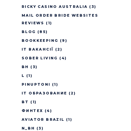
RICKY CASINO AUSTRALIA
(3)
MAIL ORDER BRIDE WEBSITES
REVIEWS
(1)
BLOG
(85)
BOOKKEEPING
(9)
IT ВАКАНСІЇ
(2)
SOBER LIVING
(4)
BH
(3)
L
(1)
PINUPTONI
(1)
IT ОБРАЗОВАНИЕ
(2)
BT
(1)
ФИНТЕХ
(4)
AVIATOR BRAZIL
(1)
N_BH
(3)