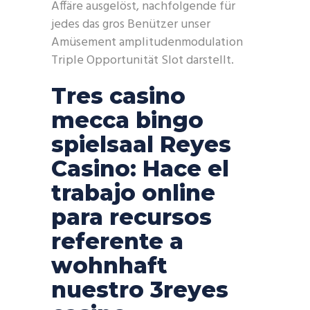
Affäre ausgelöst, nachfolgende für
jedes das gros Benützer unser
Amüsement amplitudenmodulation
Triple Opportunität Slot darstellt.
Tres casino
mecca bingo
spielsaal Reyes
Casino: Hace el
trabajo online
para recursos
referente a
wohnhaft
nuestro 3reyes