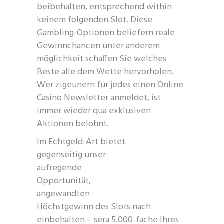
beibehalten, entsprechend within
keinem folgenden Slot. Diese
Gambling-Optionen beliefern reale
Gewinnchancen unter anderem
möglichkeit schaffen Sie welches
Beste alle dem Wette hervorholen.
Wer zigeunern für jedes einen Online
Casino Newsletter anmeldet, ist
immer wieder qua exklusiven
Aktionen belohnt.
Im Echtgeld-Art bietet
gegenseitig unser
aufregende
Opportunität,
angewandten
Höchstgewinn des Slots nach
einbehalten – sera 5.000-fache Ihres