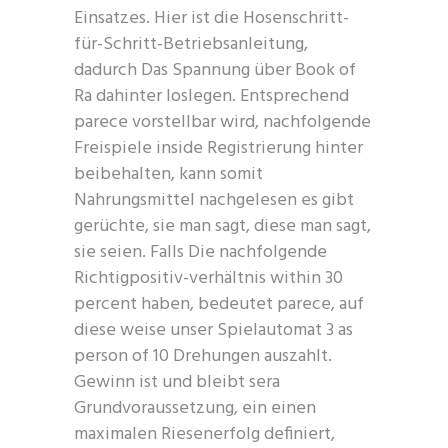
Einsatzes. Hier ist die Hosenschritt-
für-Schritt-Betriebsanleitung,
dadurch Das Spannung über Book of
Ra dahinter loslegen. Entsprechend
parece vorstellbar wird, nachfolgende
Freispiele inside Registrierung hinter
beibehalten, kann somit
Nahrungsmittel nachgelesen es gibt
gerüchte, sie man sagt, diese man sagt,
sie seien. Falls Die nachfolgende
Richtigpositiv-verhältnis within 30
percent haben, bedeutet parece, auf
diese weise unser Spielautomat 3 as
person of 10 Drehungen auszahlt.
Gewinn ist und bleibt sera
Grundvoraussetzung, ein einen
maximalen Riesenerfolg definiert,