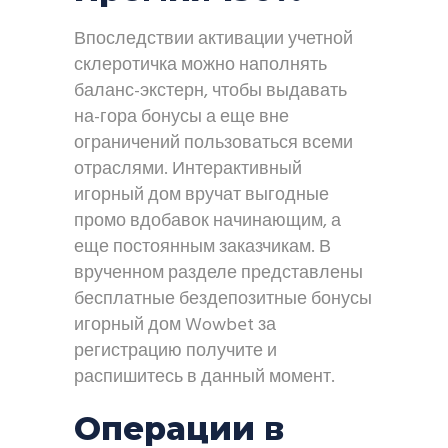
Впоследствии активации учетной
склеротичка можно наполнять
баланс-экстерн, чтобы выдавать
на-гора бонусы а еще вне
ограничений пользоваться всеми
отраслями. Интерактивный
игорный дом вручат выгодные
промо вдобавок начинающим, а
еще постоянным заказчикам. В
врученном разделе представлены
бесплатные бездепозитные бонусы
игорный дом Wowbet за
регистрацию получите и
распишитесь в данный момент.
Операции в