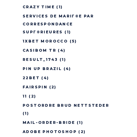
CRAZY TIME
(1)
SERVICES DE MARIГ©E PAR
CORRESPONDANCE
SUPГ©RIEURES
(1)
1XBET MOROCCO
(5)
CASIBOM TR
(4)
RESULT_1743
(1)
PIN UP BRAZIL
(4)
22BET
(4)
FAIRSPIN
(2)
11
(2)
POSTORDRE BRUD NETTSTEDER
(1)
MAIL-ORDER-BRIDE
(1)
ADOBE PHOTOSHOP
(2)