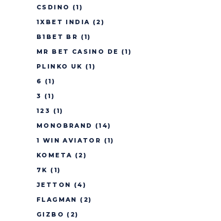
CSDINO
(1)
1XBET INDIA
(2)
B1BET BR
(1)
MR BET CASINO DE
(1)
PLINKO UK
(1)
6
(1)
3
(1)
123
(1)
MONOBRAND
(14)
1 WIN AVIATOR
(1)
KOMETA
(2)
7K
(1)
JETTON
(4)
FLAGMAN
(2)
GIZBO
(2)