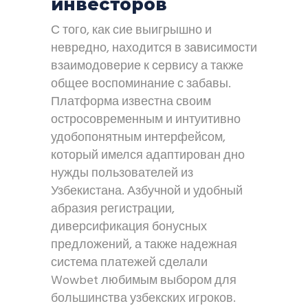
инвесторов
С того, как сие выигрышно и
невредно, находится в зависимости
взаимодоверие к сервису а также
общее воспоминание с забавы.
Платформа известна своим
остросовременным и интуитивно
удобопонятным интерфейсом,
который имелся адаптирован дно
нужды пользователей из
Узбекистана. Азбучной и удобный
абразия регистрации,
диверсификация бонусных
предложений, а также надежная
система платежей сделали
Wowbet любимым выбором для
большинства узбекских игроков.