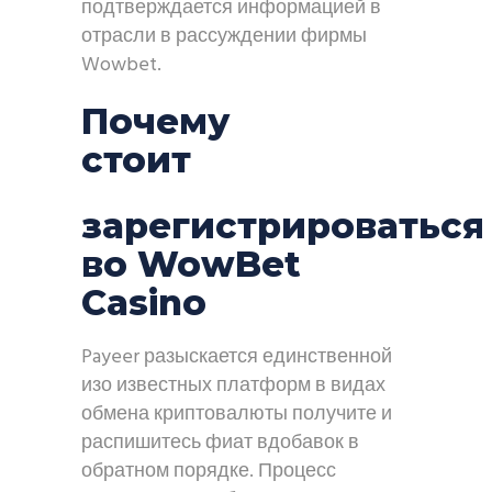
подтверждается информацией в
отрасли в рассуждении фирмы
Wowbet.
Почему
стоит
зарегистрироваться
во WowBet
Casino
Payeer разыскается единственной
изо известных платформ в видах
обмена криптовалюты получите и
распишитесь фиат вдобавок в
обратном порядке. Процесс