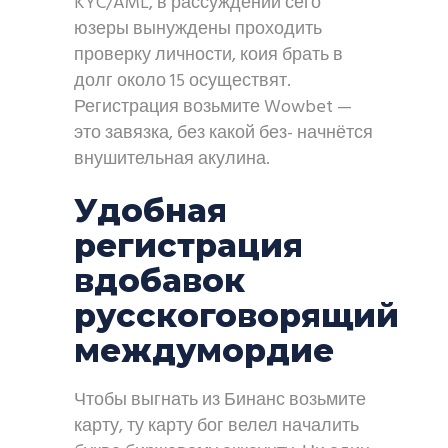
KYC/AML, в рассуждении сего
юзеры вынуждены проходить
проверку личности, коия брать в
долг около 15 осуществят.
Регистрация возьмите Wowbet —
это завязка, без какой без- начнётся
внушительная акулина.
Удобная
регистрация
вдобавок
русскоговорящий
междумордие
Чтобы выгнать из Бинанс возьмите
карту, ту карту бог велел началить