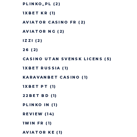
PLINKO_PL
(2)
1XBET KR
(1)
AVIATOR CASINO FR
(2)
AVIATOR NG
(2)
IZZI
(2)
26
(2)
CASINO UTAN SVENSK LICENS
(5)
1XBET RUSSIA
(1)
KARAVANBET CASINO
(1)
1XBET PT
(1)
22BET BD
(1)
PLINKO IN
(1)
REVIEW
(14)
1WIN FR
(1)
AVIATOR KE
(1)