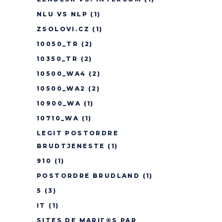
NLU VS NLP
(1)
ZSOLOVI.CZ
(1)
10050_TR
(2)
10350_TR
(2)
10500_WA4
(2)
10500_WA2
(2)
10900_WA
(1)
10710_WA
(1)
LEGIT POSTORDRE
BRUDTJENESTE
(1)
910
(1)
POSTORDRE BRUDLAND
(1)
5
(3)
IT
(1)
SITES DE MARIГ©S PAR