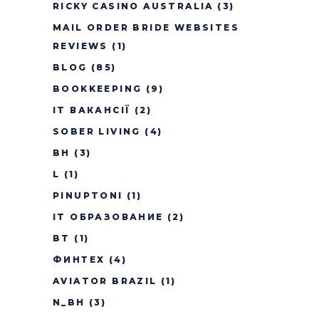
RICKY CASINO AUSTRALIA
(3)
MAIL ORDER BRIDE WEBSITES
REVIEWS
(1)
BLOG
(85)
BOOKKEEPING
(9)
IT ВАКАНСІЇ
(2)
SOBER LIVING
(4)
BH
(3)
L
(1)
PINUPTONI
(1)
IT ОБРАЗОВАНИЕ
(2)
BT
(1)
ФИНТЕХ
(4)
AVIATOR BRAZIL
(1)
N_BH
(3)