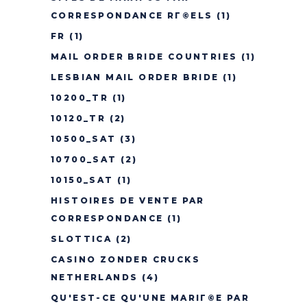
CORRESPONDANCE RГ©ELS
(1)
FR
(1)
MAIL ORDER BRIDE COUNTRIES
(1)
LESBIAN MAIL ORDER BRIDE
(1)
10200_TR
(1)
10120_TR
(2)
10500_SAT
(3)
10700_SAT
(2)
10150_SAT
(1)
HISTOIRES DE VENTE PAR
CORRESPONDANCE
(1)
SLOTTICA
(2)
CASINO ZONDER CRUCKS
NETHERLANDS
(4)
QU'EST-CE QU'UNE MARIГ©E PAR