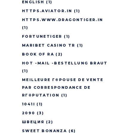
ENGLISH
(1)
HTTPS.AVIATOR.IN
(1)
HTTPS.WWW.DRAGONTIGER.IN
(1)
FORTUNETIGER
(1)
MARIBET CASINO TR
(1)
BOOK OF RA
(2)
HOT -MAIL -BESTELLUNG BRAUT
(1)
MEILLEURE Г©POUSE DE VENTE
PAR CORRESPONDANCE DE
RГ©PUTATION
(1)
1041I
(1)
2090
(3)
ШВЕЦИЯ
(2)
SWEET BONANZA
(6)