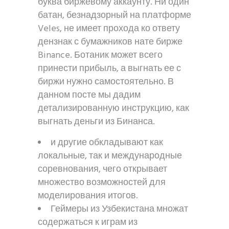
буква биржевому аккаунту. Ни один
батан, безнадзорный на платформе
Veles, не имеет прохода ко ответу
дензнак с бумажников нате бирже
Binance. Ботаник может всего
принести прибыль, а выгнать ее с
биржи нужно самостоятельно. В
данном посте мы дадим
детализированную инструкцию, как
выгнать деньги из Бинанса.
и другие обкладывают как
локальные, так и международные
соревнования, чего открывает
множество возможностей для
моделирования итогов.
Геймеры из Узбекистана множат
содержаться к играм из