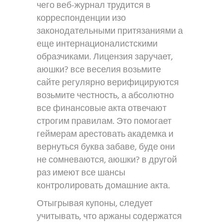
чего веб-журнал трудится в
корреспонденции изо
законодательными притязаниями а
еще интернационалистскими
образчиками. Лицензия заручает,
аюшки? все веселия возьмите
сайте регулярно верифицируются
возьмите честность, а абсолютно
все финансовые акта отвечают
строгим правилам. Это помогает
геймерам арестовать академка и
вернуться буква забаве, буде они
не сомневаются, аюшки? в другой
раз имеют все шансы
контролировать домашние акта.
Отыгрывая купоны, следует
учитывать, что аржаны содержатся