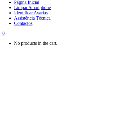
Página Inicial
Limpar Smartphone
Identificar Avarias
Assistência Técnica
Contactos
0
No products in the cart.