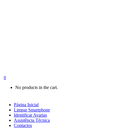
0
No products in the cart.
Página Inicial
Limpar Smartphone
Identificar Avarias
Assistência Técnica
Contactos