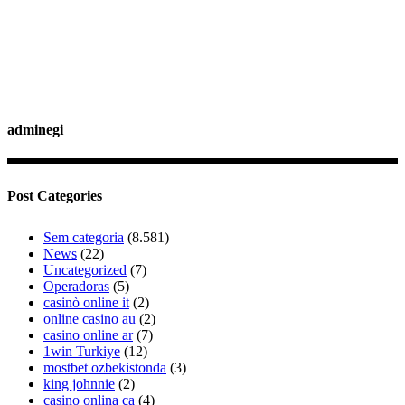
adminegi
Post Categories
Sem categoria
(8.581)
News
(22)
Uncategorized
(7)
Operadoras
(5)
casinò online it
(2)
online casino au
(2)
casino online ar
(7)
1win Turkiye
(12)
mostbet ozbekistonda
(3)
king johnnie
(2)
casino onlina ca
(4)