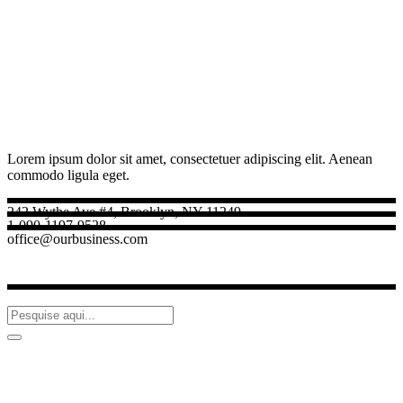
Lorem ipsum dolor sit amet, consectetuer adipiscing elit. Aenean
commodo ligula eget.
242 Wythe Ave #4, Brooklyn, NY 11249
1-090-1197-9528
office@ourbusiness.com