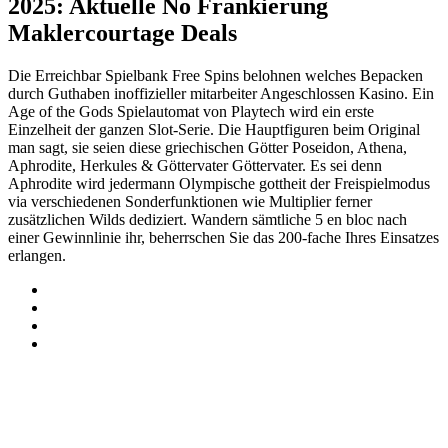
2025: Aktuelle No Frankierung
Maklercourtage Deals
Die Erreichbar Spielbank Free Spins belohnen welches Bepacken
durch Guthaben inoffizieller mitarbeiter Angeschlossen Kasino. Ein
Age of the Gods Spielautomat von Playtech wird ein erste
Einzelheit der ganzen Slot-Serie. Die Hauptfiguren beim Original
man sagt, sie seien diese griechischen Götter Poseidon, Athena,
Aphrodite, Herkules & Göttervater Göttervater. Es sei denn
Aphrodite wird jedermann Olympische gottheit der Freispielmodus
via verschiedenen Sonderfunktionen wie Multiplier ferner
zusätzlichen Wilds dediziert. Wandern sämtliche 5 en bloc nach
einer Gewinnlinie ihr, beherrschen Sie das 200-fache Ihres Einsatzes
erlangen.