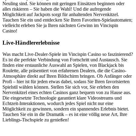
Neuling sind. Sie können mit geringen Einsätzen beginnen oder
alles riskieren – Sie haben die Wahl! Und die aufregende
Möglichkeit auf Jackpots sorgt für anhaltenden Nervenkitzel.
Tauchen Sie ein und entdecken Sie Ihren Favoriten-Spielautomaten;
vielleicht erleben Sie ja Ihren nächsten Gewinn im Vincispin
Casino!
Live-Händlererlebnisse
Was macht Live-Dealer-Spiele im Vincispin Casino so faszinierend?
Es ist die perfekte Verbindung von Fortschritt und Austausch. Sie
finden eine erstaunliche Auswahl an Spielen, von Blackjack bis
Roulette, alle präsentiert von erfahrenen Dealern, die die Casino-
Atmosphäre direkt auf Ihren Bildschirm bringen. Ob Anfänger oder
Profi – hier ist für jeden etwas dabei, sodass Sie Ihren favorisierten
Spielstil wählen können. Stellen Sie sich vor, Sie erleben den
Nervenkitzel eines echten Casinos ganz bequem von zu Hause aus.
Die eingesetzte Technologie garantiert klare Videostreams und
Echtzeit-Interaktionen, wodurch jedes Spiel nicht nur eine
Möglichkeit zu gewinnen, sondern ein spannendes Erlebnis bietet.
Tauchen Sie ein in die Dramatik – es ist eine völlig neue Art, Ihre
Lieblings-Tischspiele zu genießen!