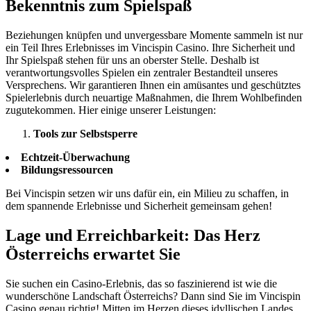
Bekenntnis zum Spielspaß
Beziehungen knüpfen und unvergessbare Momente sammeln ist nur
ein Teil Ihres Erlebnisses im Vincispin Casino. Ihre Sicherheit und
Ihr Spielspaß stehen für uns an oberster Stelle. Deshalb ist
verantwortungsvolles Spielen ein zentraler Bestandteil unseres
Versprechens. Wir garantieren Ihnen ein amüsantes und geschütztes
Spielerlebnis durch neuartige Maßnahmen, die Ihrem Wohlbefinden
zugutekommen. Hier einige unserer Leistungen:
Tools zur Selbstsperre
Echtzeit-Überwachung
Bildungsressourcen
Bei Vincispin setzen wir uns dafür ein, ein Milieu zu schaffen, in
dem spannende Erlebnisse und Sicherheit gemeinsam gehen!
Lage und Erreichbarkeit: Das Herz
Österreichs erwartet Sie
Sie suchen ein Casino-Erlebnis, das so faszinierend ist wie die
wunderschöne Landschaft Österreichs? Dann sind Sie im Vincispin
Casino genau richtig! Mitten im Herzen dieses idyllischen Landes