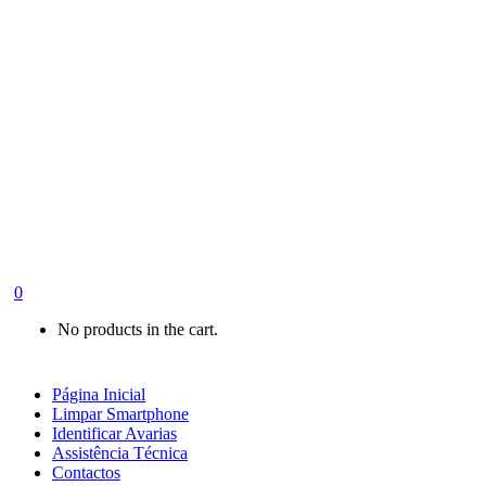
0
No products in the cart.
Página Inicial
Limpar Smartphone
Identificar Avarias
Assistência Técnica
Contactos