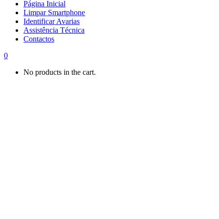
Página Inicial
Limpar Smartphone
Identificar Avarias
Assistência Técnica
Contactos
0
No products in the cart.