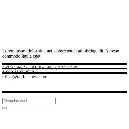
Lorem ipsum dolor sit amet, consectetuer adipiscing elit. Aenean
commodo ligula eget.
242 Wythe Ave #4, Brooklyn, NY 11249
1-090-1197-9528
office@ourbusiness.com