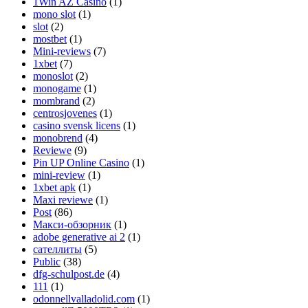
1Win AZ Casino
(1)
mono slot
(1)
slot
(2)
mostbet
(1)
Mini-reviews
(7)
1xbet
(7)
monoslot
(2)
monogame
(1)
mombrand
(2)
centrosjovenes
(1)
casino svensk licens
(1)
monobrend
(4)
Reviewe
(9)
Pin UP Online Casino
(1)
mini-review
(1)
1xbet apk
(1)
Maxi reviewe
(1)
Post
(86)
Макси-обзорник
(1)
adobe generative ai 2
(1)
сателлиты
(5)
Public
(38)
dfg-schulpost.de
(4)
111
(1)
odonnellvalladolid.com
(1)