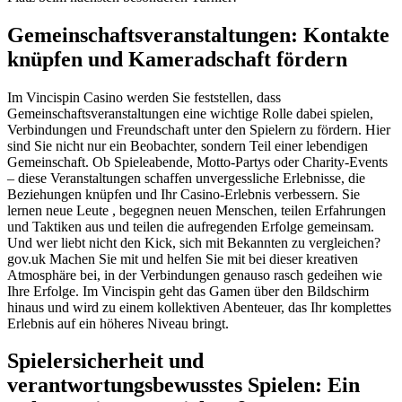
Gemeinschaftsveranstaltungen: Kontakte
knüpfen und Kameradschaft fördern
Im Vincispin Casino werden Sie feststellen, dass
Gemeinschaftsveranstaltungen eine wichtige Rolle dabei spielen,
Verbindungen und Freundschaft unter den Spielern zu fördern. Hier
sind Sie nicht nur ein Beobachter, sondern Teil einer lebendigen
Gemeinschaft. Ob Spieleabende, Motto-Partys oder Charity-Events
– diese Veranstaltungen schaffen unvergessliche Erlebnisse, die
Beziehungen knüpfen und Ihr Casino-Erlebnis verbessern. Sie
lernen neue Leute , begegnen neuen Menschen, teilen Erfahrungen
und Taktiken aus und teilen die aufregenden Erfolge gemeinsam.
Und wer liebt nicht den Kick, sich mit Bekannten zu vergleichen?
gov.uk Machen Sie mit und helfen Sie mit bei dieser kreativen
Atmosphäre bei, in der Verbindungen genauso rasch gedeihen wie
Ihre Erfolge. Im Vincispin geht das Gamen über den Bildschirm
hinaus und wird zu einem kollektiven Abenteuer, das Ihr komplettes
Erlebnis auf ein höheres Niveau bringt.
Spielersicherheit und
verantwortungsbewusstes Spielen: Ein