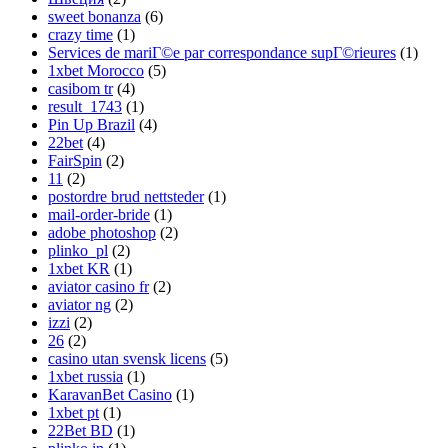
sweet bonanza
(6)
crazy time
(1)
Services de mariГ©e par correspondance supГ©rieures
(1)
1xbet Morocco
(5)
casibom tr
(4)
result_1743
(1)
Pin Up Brazil
(4)
22bet
(4)
FairSpin
(2)
11
(2)
postordre brud nettsteder
(1)
mail-order-bride
(1)
adobe photoshop
(2)
plinko_pl
(2)
1xbet KR
(1)
aviator casino fr
(2)
aviator ng
(2)
izzi
(2)
26
(2)
casino utan svensk licens
(5)
1xbet russia
(1)
KaravanBet Casino
(1)
1xbet pt
(1)
22Bet BD
(1)