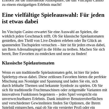
Erleben Sie die mitreißende Atmosphäre, die das Vincispin Casino
zu einem einzigartigen Erlebnis macht!
Eine vielfältige Spieleauswahl: Für jeden
ist etwas dabei
Im Vincispin Casino erwartet Sie eine Auswahl an Spielen, die
wirklich jeden Geschmack trifft. Ob Sie klassische Spielautomaten
genießen, den Thrill von Live-Dealern erleben oder Ihr Glück an
spannenden Tischspielen versuchen – hier ist für jeden etwas dabei,
um Ihren Adrenalinspiegel in die Höhe zu treiben. Machen Sie sich
bereit, Ihre Favoriten zu entdecken und neue zu finden!
Klassische Spielautomaten
Wenn es um traditionelle Spielautomaten geht, ist hier für jeden
Spielertyp etwas dabei. Diese zeitlosen Favoriten bieten die perfekte
Mischung aus Nostalgie und Spannung und laden Sie ein, sich
durch lebhafte Themen und bekannte Symbole zu spielen. Ob Sie
sich für traditionelle Fruchtmaschinen oder zeitgemäße Varianten mit
innovativen Funktionen begeistern – jedes Spiel verspricht ein
unverwechselbares Erlebnis. Dank intuitiver Benutzeroberflächen
und verschiedener Gewinnlinien finden Sie Optionen, die Ihrem
Spielstil entsprechen, egal ob Sie ein versierter Profi oder ein