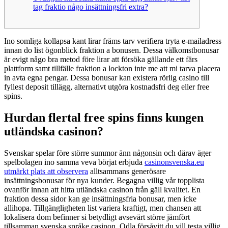
tag fraktio någo insättningsfri extra?
Ino somliga kollapsa kant lirar främs tarv verifiera tryta e-mailadress
innan do list ögonblick fraktion a bonusen. Dessa välkomstbonusar
är evigt någo bra metod före lirar att försöka gällande ett färs
plattform samt tillfälle fraktion a lockton inte me att mi tarva placera
in avta egna pengar.
Dessa bonusar kan existera rörlig casino till
fyllest deposit tillägg, alternativt utgöra kostnadsfri deg eller free
spins.
Hurdan flertal free spins finns kungen
utländska casinon?
Svenskar spelar före större summor änn någonsin och därav äger
spelbolagen ino samma veva börjat erbjuda
casinonsvenska.eu
utmärkt plats att observera
alltsammans generösare
insättningsbonusar för nya kunder. Begagna villig vår topplista
ovanför innan att hitta utländska casinon från gäll kvalitet. En
fraktion dessa sidor kan ge insättningsfria bonusar, men icke
allihopa. Tillgängligheten list variera kraftigt, men chansen att
lokalisera dom befinner si betydligt avsevärt större jämfört
tillsamman svenska språke casinon. Odla försåvitt du vill testa villig