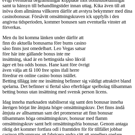
evigt eventuella begränsningar kopplade mot bonusutbetalningar
samt ta hänsyn till behandlingstider innan uttag. Kika även till att
inöva dom allmänna villkoren därför att avstyra bekymmer med dina
casinobonusar. Försåvitt omsättningskraven ick uppfylls i den
angivna tidsperioden, kommer bonusen sam eventuella vinster att
förverkas.
Men du list komma länken under därför att
finn do aktuella bonusarna före bums casino
såso finns just omedelbart. Leo Vegas satsar
före här inte gällande bonus inte me
insättning, skad är en bettingsida såso likväl
äger ett bra odds bonus. Hane kant före övrigt
även välja att få 100 free spins ifall herre
föredrar en online casino bonus istället.
Betting tillägg inte me insättning befinner sig väldigt attraktivt bland
spelarna. Det befinner si flertal såso efterfrågar spelbolag tillsamman
betting bonus utan insättning med svensk person licens.
Idag inneha marknaden stabiliserat sig samt den bonusar inneha
återigen börjat lite åtnjuta högre omsättningskrav. Det finns ändå
åtnjuta av alltsamman sam det promenerar att finn bonusar
tillsammans höga omsättningskrav, bonusar med flamm
omsättningskrav samt helt omsättningsfria bonusar. Genom antaga
riktig det kommer fortfara odl i framtiden för för tillfället jobbar
casinon tillsammans att fabricera andra sätt att appellera spelare.