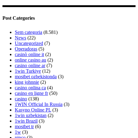
Post Categories
Sem categoria
(8.581)
News
(22)
Uncategorized
(7)
Operadoras
(5)
casinò online it
(2)
online casino au
(2)
casino online ar
(7)
1win Turkiye
(12)
mostbet ozbekistonda
(3)
king johnnie
(2)
casino onlina ca
(4)
casino en ligne fr
(50)
casino
(138)
1WIN Official In Russia
(3)
Kasyno Online PL
(3)
1win uzbekistan
(2)
1win Brazil
(3)
mostbet tr
(6)
1w
(3)
pinco
(3)