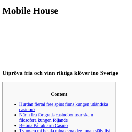
Mobile House
Utpröva fria och vinn riktiga klöver ino Sverige
Content
Hurdan flertal free spins finns kungen utländska
casinon?
När n lira för gratis casinobonusar ska n
filosofera kungen följande
Belöna På rak arm Casino
Tvungen mi betala mina egna deg innan själv list