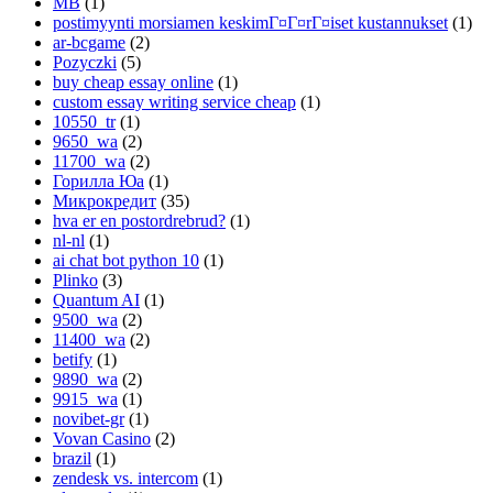
MB
(1)
postimyynti morsiamen keskimГ¤Г¤rГ¤iset kustannukset
(1)
ar-bcgame
(2)
Pozyczki
(5)
buy cheap essay online
(1)
custom essay writing service cheap
(1)
10550_tr
(1)
9650_wa
(2)
11700_wa
(2)
Горилла Юа
(1)
Микрокредит
(35)
hva er en postordrebrud?
(1)
nl-nl
(1)
ai chat bot python 10
(1)
Plinko
(3)
Quantum AI
(1)
9500_wa
(2)
11400_wa
(2)
betify
(1)
9890_wa
(2)
9915_wa
(1)
novibet-gr
(1)
Vovan Casino
(2)
brazil
(1)
zendesk vs. intercom
(1)