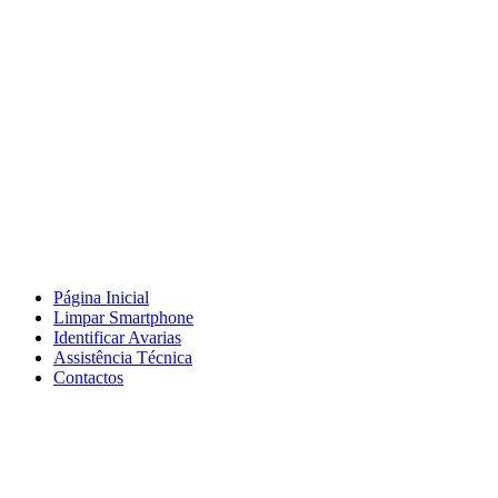
Página Inicial
Limpar Smartphone
Identificar Avarias
Assistência Técnica
Contactos