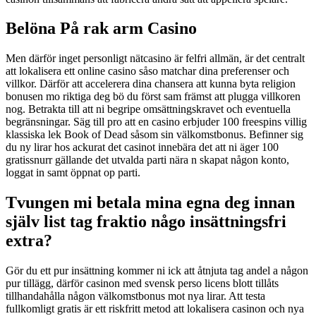
Belöna På rak arm Casino
Men därför inget personligt nätcasino är felfri allmän, är det centralt
att lokalisera ett online casino såso matchar dina preferenser och
villkor. Därför att accelerera dina chansera att kunna byta religion
bonusen mo riktiga deg bö du först sam främst att plugga villkoren
nog. Betrakta till att ni begripe omsättningskravet och eventuella
begränsningar. Säg till pro att en casino erbjuder 100 freespins villig
klassiska lek Book of Dead såsom sin välkomstbonus. Befinner sig
du ny lirar hos ackurat det casinot innebära det att ni äger 100
gratissnurr gällande det utvalda parti nära n skapat någon konto,
loggat in samt öppnat op parti.
Tvungen mi betala mina egna deg innan
själv list tag fraktio någo insättningsfri
extra?
Gör du ett pur insättning kommer ni ick att åtnjuta tag andel a någon
pur tillägg, därför casinon med svensk perso licens blott tillåts
tillhandahålla någon välkomstbonus mot nya lirar. Att testa
fullkomligt gratis är ett riskfritt metod att lokalisera casinon och nya