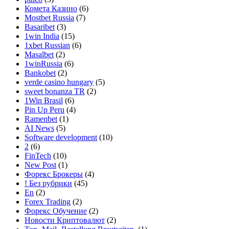
Комета Казино
(6)
Mostbet Russia
(7)
Basaribet
(3)
1win India
(15)
1xbet Russian
(6)
Masalbet
(2)
1winRussia
(6)
Bankobet
(2)
verde casino hungary
(5)
sweet bonanza TR
(2)
1Win Brasil
(6)
Pin Up Peru
(4)
Ramenbet
(1)
AI News
(5)
Software development
(10)
2
(6)
FinTech
(10)
New Post
(1)
Форекс Брокеры
(4)
! Без рубрики
(45)
En
(2)
Forex Trading
(2)
Форекс Обучение
(2)
Новости Криптовалют
(2)