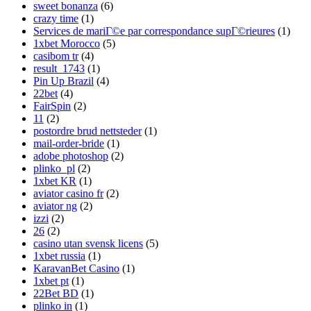
sweet bonanza
(6)
crazy time
(1)
Services de mariГ©e par correspondance supГ©rieures
(1)
1xbet Morocco
(5)
casibom tr
(4)
result_1743
(1)
Pin Up Brazil
(4)
22bet
(4)
FairSpin
(2)
11
(2)
postordre brud nettsteder
(1)
mail-order-bride
(1)
adobe photoshop
(2)
plinko_pl
(2)
1xbet KR
(1)
aviator casino fr
(2)
aviator ng
(2)
izzi
(2)
26
(2)
casino utan svensk licens
(5)
1xbet russia
(1)
KaravanBet Casino
(1)
1xbet pt
(1)
22Bet BD
(1)
plinko in
(1)