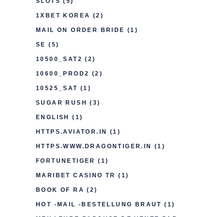
SLOTS
(5)
1XBET KOREA
(2)
MAIL ON ORDER BRIDE
(1)
SE
(5)
10500_SAT2
(2)
10600_PROD2
(2)
10525_SAT
(1)
SUGAR RUSH
(3)
ENGLISH
(1)
HTTPS.AVIATOR.IN
(1)
HTTPS.WWW.DRAGONTIGER.IN
(1)
FORTUNETIGER
(1)
MARIBET CASINO TR
(1)
BOOK OF RA
(2)
HOT -MAIL -BESTELLUNG BRAUT
(1)