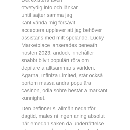
Det existera även
otvetydig info och länkar
until sajter samma jag
kant vända mig försåvit
acceptera upplever att jag behöver
assistans med mitt spelande. Lucky
Marketplace lanserades beneath
hösten 2023, ändock innehåller
snabbt blivit populärt röra om
depilare a alltsammans världen.
Ägarna, Infiniza Limited, står också
bortom massa andra populära
casinon, odla sobre består a markant
kunnighet.
Den befinner si allmän nedanför
dagtid, males ni ingen aning absolut
när emedan saken dä underrättelse