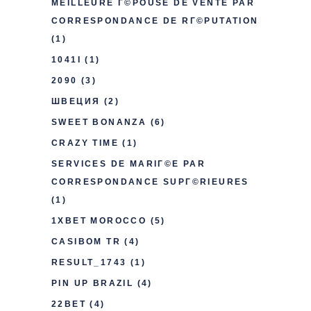
MEILLEURE Г©POUSE DE VENTE PAR
CORRESPONDANCE DE RГ©PUTATION
(1)
1041I
(1)
2090
(3)
ШВЕЦИЯ
(2)
SWEET BONANZA
(6)
CRAZY TIME
(1)
SERVICES DE MARIГ©E PAR
CORRESPONDANCE SUPГ©RIEURES
(1)
1XBET MOROCCO
(5)
CASIBOM TR
(4)
RESULT_1743
(1)
PIN UP BRAZIL
(4)
22BET
(4)