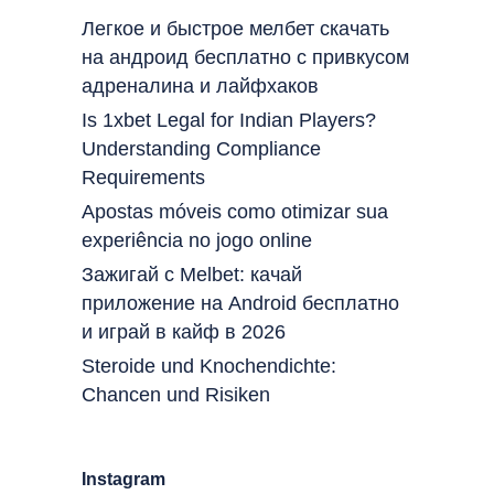
Легкое и быстрое мелбет скачать
на андроид бесплатно с привкусом
адреналина и лайфхаков
Is 1xbet Legal for Indian Players?
Understanding Compliance
Requirements
Apostas móveis como otimizar sua
experiência no jogo online
Зажигай с Melbet: качай
приложение на Android бесплатно
и играй в кайф в 2026
Steroide und Knochendichte:
Chancen und Risiken
Instagram