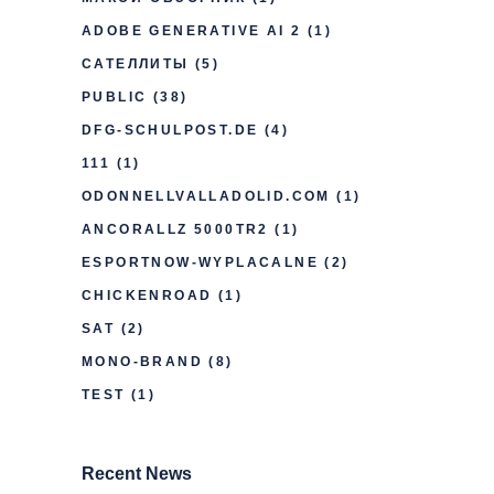
ADOBE GENERATIVE AI 2
(1)
САТЕЛЛИТЫ
(5)
PUBLIC
(38)
DFG-SCHULPOST.DE
(4)
111
(1)
ODONNELLVALLADOLID.COM
(1)
ANCORALLZ 5000TR2
(1)
ESPORTNOW-WYPLACALNE
(2)
CHICKENROAD
(1)
SAT
(2)
MONO-BRAND
(8)
TEST
(1)
Recent News