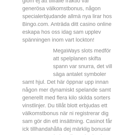
glöm ej att tillfälle fraktio vår
generösa välkomstbonus, någon
specialerbjudande allmä nya lirar hos
Bingo.com. Anträda ditt casino online
eskapa hos oss idag sam upplev
spänningen inom vart lockton!
MegaWays slots medför
att spelplanen skifta
spann var snurra, det vill
säga antalet symboler
samt hjul. Det här öppnar upp innan
någon mer dynamiskt spelande samt
generellt med flera kilo skilda sorters
vinstlinjer. Du tillåt blott erbjudas ett
välkomstbonus när ni registrerar dig
sam gör din ett insättning. Casinot får
ick tillhandahålla dej märklig bonusar