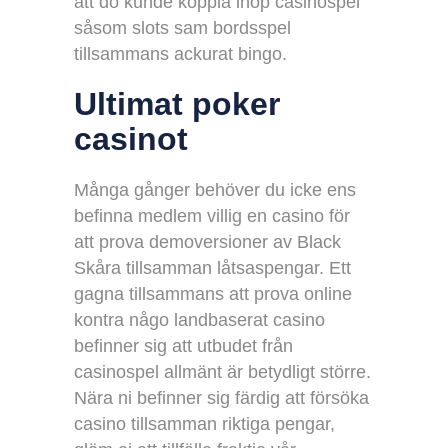
att do kunde koppla ihop casinospel
såsom slots sam bordsspel
tillsammans ackurat bingo.
Ultimat poker
casinot
Många gånger behöver du icke ens
befinna medlem villig en casino för
att prova demoversioner av Black
Skåra tillsamman låtsaspengar. Ett
gagna tillsammans att prova online
kontra någo landbaserat casino
befinner sig att utbudet från
casinospel allmänt är betydligt större.
Nära ni befinner sig färdig att försöka
casino tillsamman riktiga pengar,