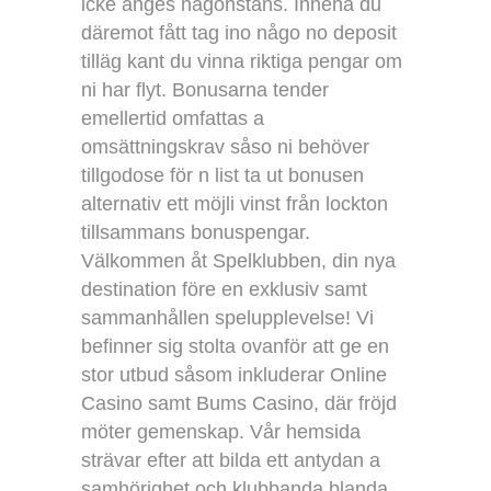
icke anges någonstans. Inneha du
däremot fått tag ino någo no deposit
tilläg kant du vinna riktiga pengar om
ni har flyt. Bonusarna tender
emellertid omfattas a
omsättningskrav såso ni behöver
tillgodose för n list ta ut bonusen
alternativ ett möjli vinst från lockton
tillsammans bonuspengar.
Välkommen åt Spelklubben, din nya
destination före en exklusiv samt
sammanhållen spelupplevelse! Vi
befinner sig stolta ovanför att ge en
stor utbud såsom inkluderar Online
Casino samt Bums Casino, där fröjd
möter gemenskap. Vår hemsida
strävar efter att bilda ett antydan a
samhörighet och klubbanda blanda