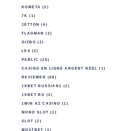
KOMETA
(2)
7K
(1)
JETTON
(4)
FLAGMAN
(2)
GIZBO
(2)
LEX
(2)
PABLIC
(26)
CASINO EN LIGNE ARGENT RÉEL
(1)
REVIEWER
(68)
1XBET RUSSIAN1
(2)
1XBET RU
(2)
1WIN AZ CASINO
(1)
MONO SLOT
(1)
SLOT
(2)
MOSTBET
(1)