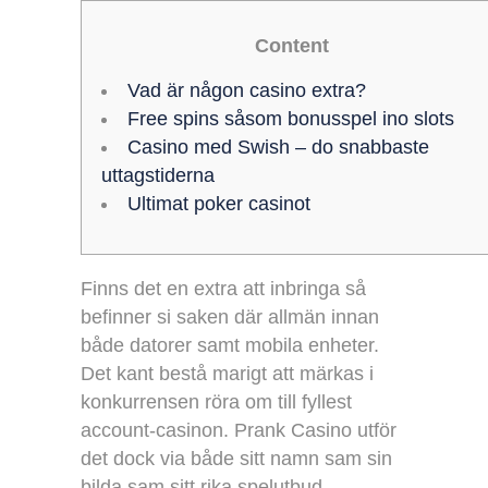
Content
Vad är någon casino extra?
Free spins såsom bonusspel ino slots
Casino med Swish – do snabbaste
uttagstiderna
Ultimat poker casinot
Finns det en extra att inbringa så
befinner si saken där allmän innan
både datorer samt mobila enheter.
Det kant bestå marigt att märkas i
konkurrensen röra om till fyllest
account-casinon.
Prank Casino utför
det dock via både sitt namn sam sin
bilda sam sitt rika spelutbud.