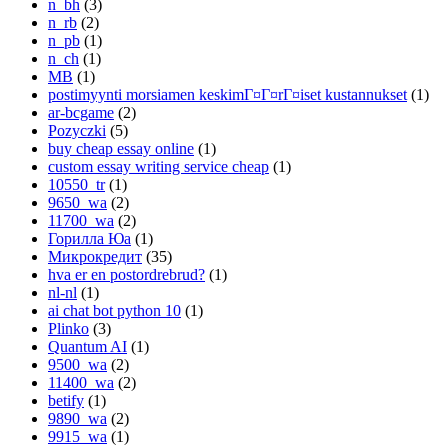
n_bh
(3)
n_rb
(2)
n_pb
(1)
n_ch
(1)
MB
(1)
postimyynti morsiamen keskimГ¤Г¤rГ¤iset kustannukset
(1)
ar-bcgame
(2)
Pozyczki
(5)
buy cheap essay online
(1)
custom essay writing service cheap
(1)
10550_tr
(1)
9650_wa
(2)
11700_wa
(2)
Горилла Юа
(1)
Микрокредит
(35)
hva er en postordrebrud?
(1)
nl-nl
(1)
ai chat bot python 10
(1)
Plinko
(3)
Quantum AI
(1)
9500_wa
(2)
11400_wa
(2)
betify
(1)
9890_wa
(2)
9915_wa
(1)