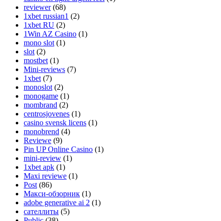
reviewer
(68)
1xbet russian1
(2)
1xbet RU
(2)
1Win AZ Casino
(1)
mono slot
(1)
slot
(2)
mostbet
(1)
Mini-reviews
(7)
1xbet
(7)
monoslot
(2)
monogame
(1)
mombrand
(2)
centrosjovenes
(1)
casino svensk licens
(1)
monobrend
(4)
Reviewe
(9)
Pin UP Online Casino
(1)
mini-review
(1)
1xbet apk
(1)
Maxi reviewe
(1)
Post
(86)
Макси-обзорник
(1)
adobe generative ai 2
(1)
сателлиты
(5)
Public
(38)