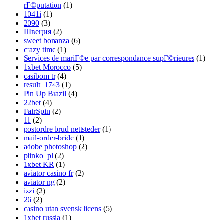
rГ©putation
(1)
1041i
(1)
2090
(3)
Швеция
(2)
sweet bonanza
(6)
crazy time
(1)
Services de mariГ©e par correspondance supГ©rieures
(1)
1xbet Morocco
(5)
casibom tr
(4)
result_1743
(1)
Pin Up Brazil
(4)
22bet
(4)
FairSpin
(2)
11
(2)
postordre brud nettsteder
(1)
mail-order-bride
(1)
adobe photoshop
(2)
plinko_pl
(2)
1xbet KR
(1)
aviator casino fr
(2)
aviator ng
(2)
izzi
(2)
26
(2)
casino utan svensk licens
(5)
1xbet russia
(1)