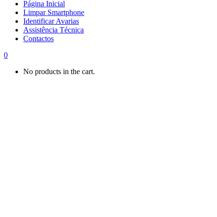
Página Inicial
Limpar Smartphone
Identificar Avarias
Assistência Técnica
Contactos
0
No products in the cart.