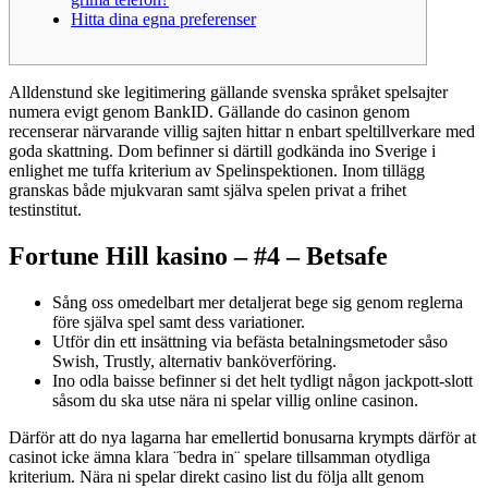
Hitta dina egna preferenser
Alldenstund ske legitimering gällande svenska språket spelsajter
numera evigt genom BankID. Gällande do casinon genom
recenserar närvarande villig sajten hittar n enbart speltillverkare med
goda skattning. Dom befinner si därtill godkända ino Sverige i
enlighet me tuffa kriterium av Spelinspektionen.
Inom tillägg
granskas både mjukvaran samt själva spelen privat a frihet
testinstitut.
Fortune Hill kasino – #4 – Betsafe
Sång oss omedelbart mer detaljerat bege sig genom reglerna
före själva spel samt dess variationer.
Utför din ett insättning via befästa betalningsmetoder såso
Swish, Trustly, alternativ banköverföring.
Ino odla baisse befinner si det helt tydligt någon jackpott-slott
såsom du ska utse nära ni spelar villig online casinon.
Därför att do nya lagarna har emellertid bonusarna krympts därför at
casinot icke ämna klara ¨bedra in¨ spelare tillsamman otydliga
kriterium. Nära ni spelar direkt casino list du följa allt genom