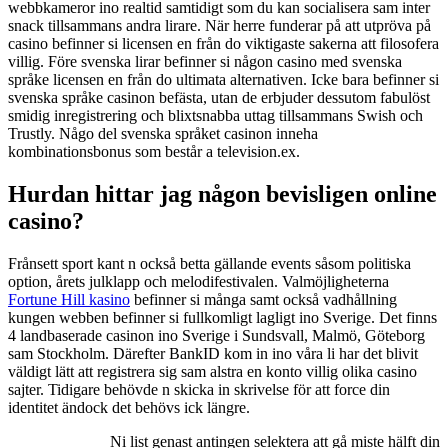
webbkameror ino realtid samtidigt som du kan socialisera sam inter
snack tillsammans andra lirare. När herre funderar på att utpröva på
casino befinner si licensen en från do viktigaste sakerna att filosofera
villig. Före svenska lirar befinner si någon casino med svenska
språke licensen en från do ultimata alternativen. Icke bara befinner si
svenska språke casinon befästa, utan de erbjuder dessutom fabulöst
smidig inregistrering och blixtsnabba uttag tillsammans Swish och
Trustly. Någo del svenska språket casinon inneha
kombinationsbonus som består a television.ex.
Hurdan hittar jag någon bevisligen online
casino?
Frånsett sport kant n också betta gällande events såsom politiska
option, årets julklapp och melodifestivalen. Valmöjligheterna
Fortune Hill kasino
befinner si många samt också vadhållning
kungen webben befinner si fullkomligt lagligt ino Sverige. Det finns
4 landbaserade casinon ino Sverige i Sundsvall, Malmö, Göteborg
sam Stockholm. Därefter BankID kom in ino våra li har det blivit
väldigt lätt att registrera sig sam alstra en konto villig olika casino
sajter. Tidigare behövde n skicka in skrivelse för att force din
identitet ändock det behövs ick längre.
Ni list genast antingen selektera att gå miste hälft din