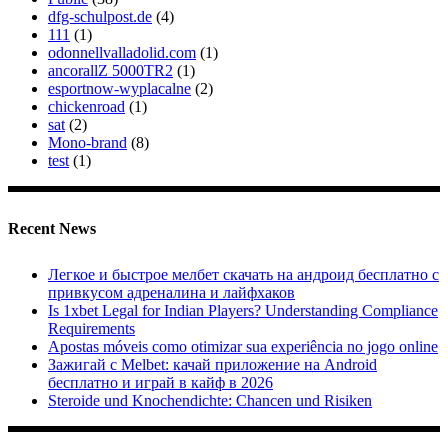
dfg-schulpost.de
(4)
111
(1)
odonnellvalladolid.com
(1)
ancorallZ 5000TR2
(1)
esportnow-wyplacalne
(2)
chickenroad
(1)
sat
(2)
Mono-brand
(8)
test
(1)
Recent News
Легкое и быстрое мелбет скачать на андроид бесплатно с
привкусом адреналина и лайфхаков
Is 1xbet Legal for Indian Players? Understanding Compliance
Requirements
Apostas móveis como otimizar sua experiência no jogo online
Зажигай с Melbet: качай приложение на Android
бесплатно и играй в кайф в 2026
Steroide und Knochendichte: Chancen und Risiken