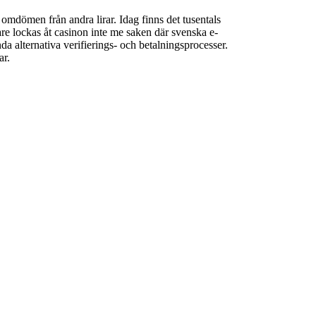
omdömen från andra lirar. Idag finns det tusentals
re lockas åt casinon inte me saken där svenska e-
a alternativa verifierings- och betalningsprocesser.
ar.