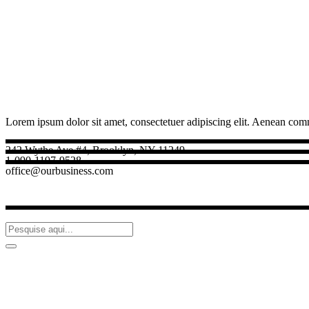
Lorem ipsum dolor sit amet, consectetuer adipiscing elit. Aenean com
242 Wythe Ave #4, Brooklyn, NY 11249
1-090-1197-9528
office@ourbusiness.com