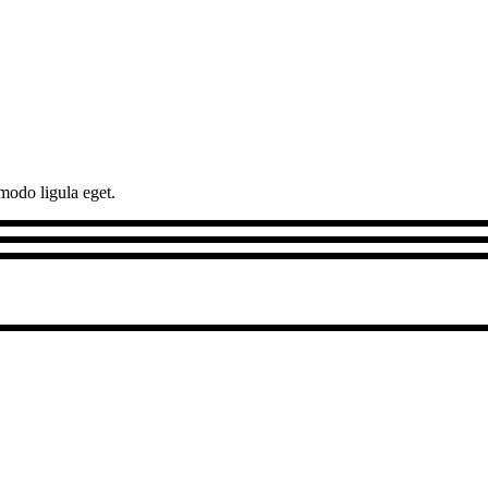
modo ligula eget.