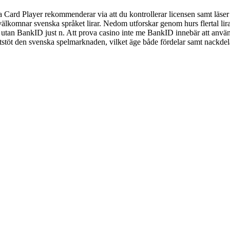
 Card Player rekommenderar via att du kontrollerar licensen samt läser 
lkomnar svenska språket lirar. Nedom utforskar genom hurs flertal lira
 utan BankID just n. Att prova casino inte me BankID innebär att använd
tstöt den svenska spelmarknaden, vilket äge både fördelar samt nackdel