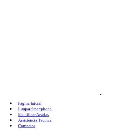
Página Inicial
Limpar Smartphone
Identificar Avarias
Assistência Técnica
Contactos