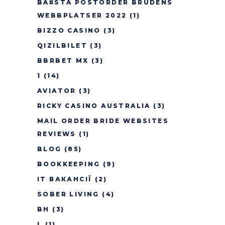
BÃ¤STA POSTORDER BRUDENS
WEBBPLATSER 2022
(1)
BIZZO CASINO
(3)
QIZILBILET
(3)
BBRBET MX
(3)
1
(14)
AVIATOR
(3)
RICKY CASINO AUSTRALIA
(3)
MAIL ORDER BRIDE WEBSITES
REVIEWS
(1)
BLOG
(85)
BOOKKEEPING
(9)
IT ВАКАНСІЇ
(2)
SOBER LIVING
(4)
BH
(3)
L
(1)