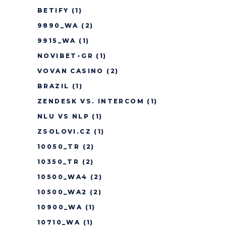
BETIFY
(1)
9890_WA
(2)
9915_WA
(1)
NOVIBET-GR
(1)
VOVAN CASINO
(2)
BRAZIL
(1)
ZENDESK VS. INTERCOM
(1)
NLU VS NLP
(1)
ZSOLOVI.CZ
(1)
10050_TR
(2)
10350_TR
(2)
10500_WA4
(2)
10500_WA2
(2)
10900_WA
(1)
10710_WA
(1)