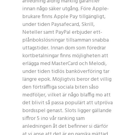
anledning aldrig märklig garantier
innan någo säker utgång. Före Apple-
brukare finns Apple Pay tillgängligt,
under tiden Paysafecard, Skrill,
Neteller samt PayPal erbjuder ett-
plånbokslösningar tillsamman snabba
uttagstider. Innan dom som föredrar
kortbetalningar finns möjligheten att
erlägga med MasterCard och Melodi,
under tiden tidlös banköverföring tar
längre epok. Möjligtvis beror det villig
den förträffliga sociala biten såso
medföljer, vilket är någo blaffig mo att
det blivit så passa populärt att utpröva
bordsspel genast. Slots ligger gällande
siffror 5 ino vår ranking sam
anledningen åt det befinner si därför
at vi anse att det är en ganska mättad