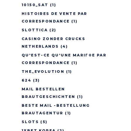
10150_SAT
(1)
HISTOIRES DE VENTE PAR
CORRESPONDANCE
(1)
SLOTTICA
(2)
CASINO ZONDER CRUCKS
NETHERLANDS
(4)
QU'EST-CE QU'UNE MARIГ©E PAR
CORRESPONDANCE
(1)
THE_EVOLUTION
(1)
624
(3)
MAIL BESTELLEN
BRAUTGESCHICHTEN
(1)
BESTE MAIL -BESTELLUNG
BRAUTAGENTUR
(1)
SLOTS
(5)
1XBET KOREA
(2)