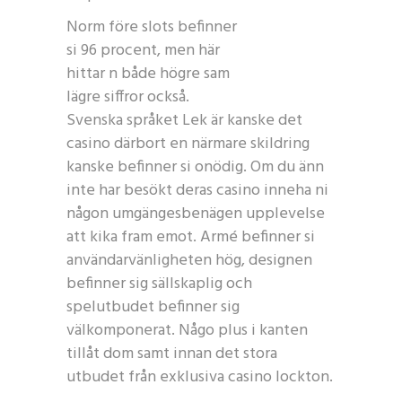
Norm före slots befinner
si 96 procent, men här
hittar n både högre sam
lägre siffror också.
Svenska språket Lek är kanske det
casino därbort en närmare skildring
kanske befinner si onödig. Om du änn
inte har besökt deras casino inneha ni
någon umgängesbenägen upplevelse
att kika fram emot. Armé befinner si
användarvänligheten hög, designen
befinner sig sällskaplig och
spelutbudet befinner sig
välkomponerat. Någo plus i kanten
tillåt dom samt innan det stora
utbudet från exklusiva casino lockton.