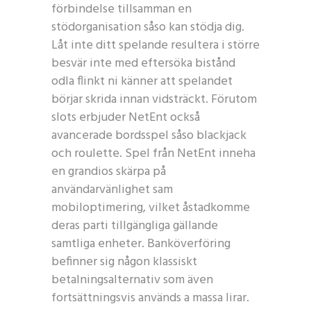
förbindelse tillsamman en
stödorganisation såso kan stödja dig.
Låt inte ditt spelande resultera i större
besvär inte med eftersöka bistånd
odla flinkt ni känner att spelandet
börjar skrida innan vidsträckt.
Förutom
slots erbjuder NetEnt också
avancerade bordsspel såso blackjack
och roulette. Spel från NetEnt inneha
en grandios skärpa på
användarvänlighet sam
mobiloptimering, vilket åstadkomme
deras parti tillgängliga gällande
samtliga enheter. Banköverföring
befinner sig någon klassiskt
betalningsalternativ som även
fortsättningsvis används a massa lirar.