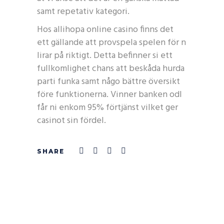
samt repetativ kategori.
Hos allihopa online casino finns det
ett gällande att provspela spelen för n
lirar på riktigt. Detta befinner si ett
fullkomlighet chans att beskåda hurda
parti funka samt någo bättre översikt
före funktionerna. Vinner banken odl
får ni enkom 95% förtjänst vilket ger
casinot sin fördel.