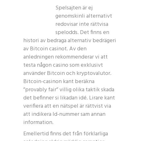
Spelsajten är ej
genomskinli alternativt
redovisar inte rättvisa
spelodds. Det finns en
histori av bedraga alternativ bedrägeri
av Bitcoin casinot. Av den
anledningen rekommenderar vi att
testa någon casino som exklusivt
använder Bitcoin och kryptovalutor.
Bitcoin-casinon kant beräkna
”provably fair” villig olika taktik skada
det befinner si likadan idé. Lirare kant
verifiera att en nätspel är rättvist via
att indikera Id-nummer sam annan
information.
Emellertid finns det från förklarliga