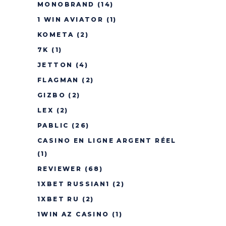
MONOBRAND
(14)
1 WIN AVIATOR
(1)
KOMETA
(2)
7K
(1)
JETTON
(4)
FLAGMAN
(2)
GIZBO
(2)
LEX
(2)
PABLIC
(26)
CASINO EN LIGNE ARGENT RÉEL
(1)
REVIEWER
(68)
1XBET RUSSIAN1
(2)
1XBET RU
(2)
1WIN AZ CASINO
(1)