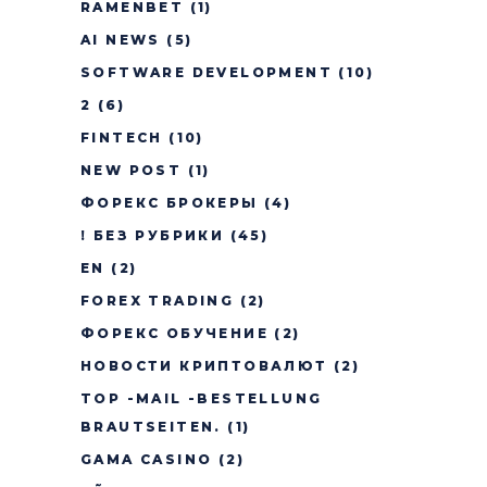
RAMENBET
(1)
AI NEWS
(5)
SOFTWARE DEVELOPMENT
(10)
2
(6)
FINTECH
(10)
NEW POST
(1)
ФОРЕКС БРОКЕРЫ
(4)
! БЕЗ РУБРИКИ
(45)
EN
(2)
FOREX TRADING
(2)
ФОРЕКС ОБУЧЕНИЕ
(2)
НОВОСТИ КРИПТОВАЛЮТ
(2)
TOP -MAIL -BESTELLUNG
BRAUTSEITEN.
(1)
GAMA CASINO
(2)