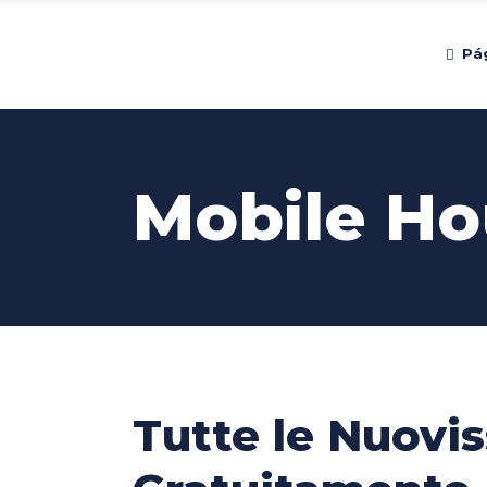
Pág
Mobile Ho
Tutte le Nuovi