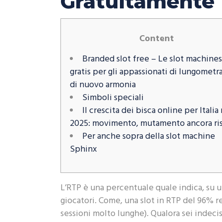
Gratuitamente
Content
Branded slot free – Le slot machines
gratis per gli appassionati di lungometr
di nuovo armonia
Simboli speciali
Il crescita dei bisca online per Italia
2025: movimento, mutamento ancora ri
Per anche sopra della slot machine
Sphinx
L’RTP è una percentuale quale indica, su un
giocatori. Come, una slot in RTP del 96% 
sessioni molto lunghe). Qualora sei indeci