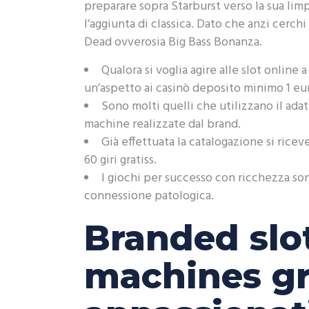
preparare sopra Starburst verso la sua lim
l’aggiunta di classica.
Dato che anzi cerchi
Dead ovverosia Big Bass Bonanza.
Qualora si voglia agire alle slot online a
un’aspetto ai casinò deposito minimo 1 eu
Sono molti quelli che utilizzano il ada
machine realizzate dal brand.
Già effettuata la catalogazione si ric
60 giri gratiss.
I giochi per successo con ricchezza son
connessione patologica.
Branded slot
machines gra