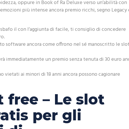
pidezza, oppure in Book of Ra Deluxe verso un’abilità con
 emozioni più intense ancora premio ricchi, segno Legacy 
 sbafo il con l’aggiunta di facile, ti consiglio di concedere
ro.
tto software ancora come offrono nel sé manoscritto le slo
everà immediatamente un premio senza tenuta di 30 euro an
o vietati ai minori di 18 anni ancora possono cagionare
 free – Le slot
tis per gli