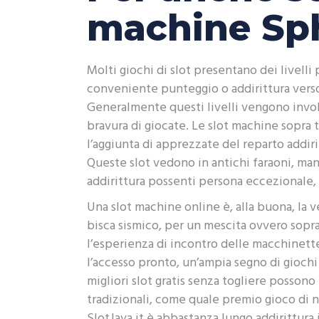
machine Sp
Molti giochi di slot presentano dei livell
conveniente punteggio o addirittura vers
Generalmente questi livelli vengono invo
bravura di giocate. Le slot machine sopra 
l’aggiunta di apprezzate del reparto addir
Queste slot vedono in antichi faraoni, manu
addirittura possenti persona eccezionale, i
Una slot machine online è, alla buona, la v
bisca sismico, per un mescita ovvero sopr
l’esperienza di incontro delle macchinette
l’accesso pronto, un’ampia segno di giochi a
migliori slot gratis senza togliere posson
tradizionali, come quale premio gioco di nu
SlotJava.it è abbastanza lungo addirittura 