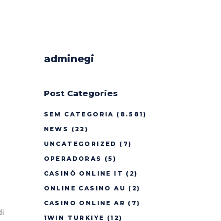
adminegi
Post Categories
SEM CATEGORIA
(8.581)
NEWS
(22)
UNCATEGORIZED
(7)
OPERADORAS
(5)
CASINÒ ONLINE IT
(2)
ONLINE CASINO AU
(2)
CASINO ONLINE AR
(7)
di
1WIN TURKIYE
(12)