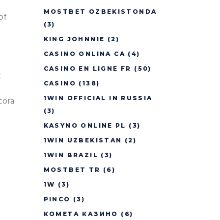
MOSTBET OZBEKISTONDA
of
(3)
KING JOHNNIE
(2)
CASINO ONLINA CA
(4)
CASINO EN LIGNE FR
(50)
t
CASINO
(138)
cora
1WIN OFFICIAL IN RUSSIA
(3)
KASYNO ONLINE PL
(3)
1WIN UZBEKISTAN
(2)
1WIN BRAZIL
(3)
MOSTBET TR
(6)
1W
(3)
PINCO
(3)
КОМЕТА КАЗИНО
(6)