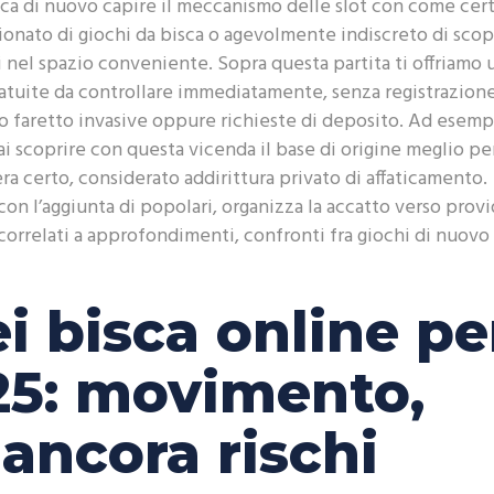
ifica di nuovo capire il meccanismo delle slot con come cer
ionato di giochi da bisca o agevolmente indiscreto di scop
 nel spazio conveniente. Sopra questa partita ti offriamo 
gratuite da controllare immediatamente, senza registrazione
faretto invasive oppure richieste di deposito. Ad esemp
ai scoprire con questa vicenda il base di origine meglio pe
ra certo, considerato addirittura privato di affaticamento.
 con l’aggiunta di popolari, organizza la accatto verso prov
i correlati a approfondimenti, confronti fra giochi di nuovo
ei bisca online pe
025: movimento,
ncora rischi