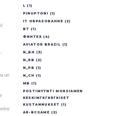
L
(1)
PINUPTONI
(1)
IT ОБРАЗОВАНИЕ
(2)
il
BT
(1)
ФИНТЕХ
(4)
AVIATOR BRAZIL
(1)
.
N_BH
(3)
N_RB
(2)
N_PB
(1)
ra un
N_CH
(1)
MB
(1)
POSTIMYYNTI MORSIAMEN
e
KESKIMГ¤Г¤RГ¤ISET
KUSTANNUKSET
(1)
ontro
AR-BCGAME
(2)