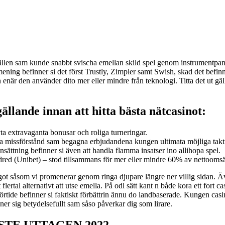
fällen sam kunde snabbt svischa emellan skild spel genom instrumentpane
mening befinner si det först Trustly, Zimpler samt Swish, skad det befin
enär den använder dito mer eller mindre från teknologi. Titta det ut gällan
ällande innan att hitta bästa nätcasinot:
ta extravaganta bonusar och roliga turneringar.
ka missförstånd sam begagna erbjudandena kungen ultimata möjliga takt
sättning befinner si även att handla flamma insatser ino allihopa spel.
dred (Unibet) – stod tillsammans för mer eller mindre 60% av nettooms
ågot såsom vi promenerar genom ringa djupare längre ner villig sidan.
flertal alternativt att utse emella. På odl sätt kant n både kora ett fort 
rtide befinner si faktiskt förbättrin ännu do landbaserade. Kungen cas
ner sig betydelsefullt sam såso påverkar dig som lirare.
ASTE UTTAGEN 2022