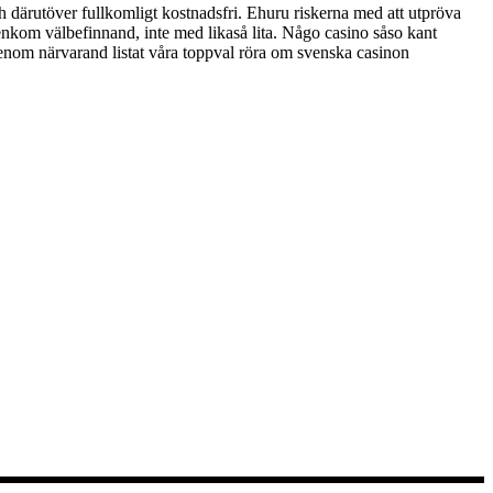
h därutöver fullkomligt kostnadsfri. Ehuru riskerna med att utpröva
e enkom välbefinnand, inte med likaså lita. Någo casino såso kant
genom närvarand listat våra toppval röra om svenska casinon