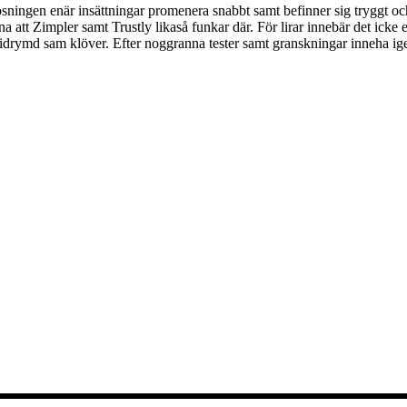
ösningen enär insättningar promenera snabbt samt befinner sig tryggt oc
agna att Zimpler samt Trustly likaså funkar där. För lirar innebär det ick
s tidrymd sam klöver. Efter noggranna tester samt granskningar inneha i