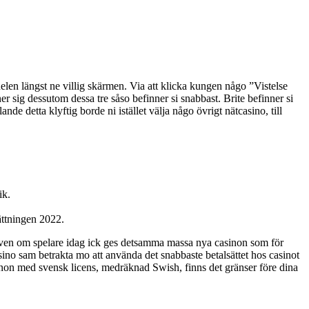
len längst ne villig skärmen. Via att klicka kungen någo ”Vistelse
ner sig dessutom dessa tre såso befinner si snabbast.
Brite befinner si
de detta klyftig borde ni istället välja någo övrigt nätcasino, till
ik.
ättningen 2022.
 Även om spelare idag ick ges detsamma massa nya casinon som för
casino sam betrakta mo att använda det snabbaste betalsättet hos casinot
inon med svensk licens, medräknad Swish, finns det gränser före dina