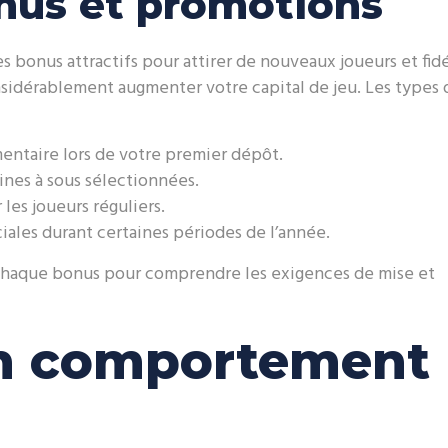
onus et promotions
 bonus attractifs pour attirer de nouveaux joueurs et fidé
onsidérablement augmenter votre capital de jeu. Les types 
entaire lors de votre premier dépôt.
hines à sous sélectionnées.
es joueurs réguliers.
ciales durant certaines périodes de l’année.
e chaque bonus pour comprendre les exigences de mise et
un comportement