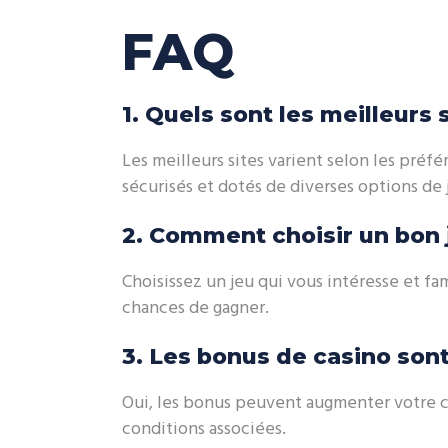
FAQ
1. Quels sont les meilleurs 
Les meilleurs sites varient selon les préf
sécurisés et dotés de diverses options de 
2. Comment choisir un bon 
Choisissez un jeu qui vous intéresse et fa
chances de gagner.
3. Les bonus de casino son
Oui, les bonus peuvent augmenter votre ca
conditions associées.