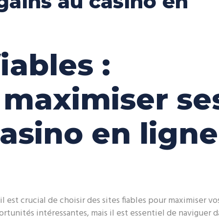
gains au casino en
iables :
maximiser se
asino en ligne
il est crucial de choisir des sites fiables pour maximiser vo
ortunités intéressantes, mais il est essentiel de naviguer 