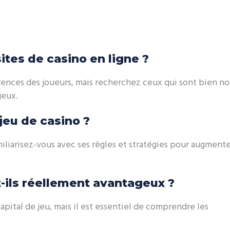
sites de casino en ligne ?
érences des joueurs, mais recherchez ceux qui sont bien no
jeux.
jeu de casino ?
miliarisez-vous avec ses règles et stratégies pour augmente
t-ils réellement avantageux ?
pital de jeu, mais il est essentiel de comprendre les