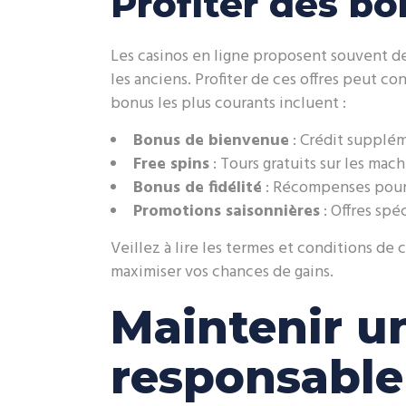
Profiter des b
Les casinos en ligne proposent souvent des
les anciens. Profiter de ces offres peut c
bonus les plus courants incluent :
Bonus de bienvenue
: Crédit supplém
Free spins
: Tours gratuits sur les mac
Bonus de fidélité
: Récompenses pour l
Promotions saisonnières
: Offres spé
Veillez à lire les termes et conditions d
maximiser vos chances de gains.
Maintenir 
responsable