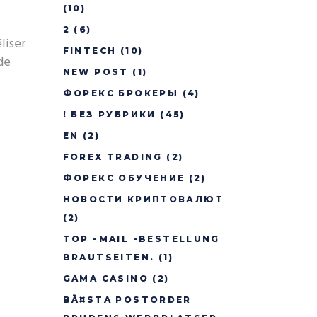
(10)
2
(6)
liser
FINTECH
(10)
de
NEW POST
(1)
ФОРЕКС БРОКЕРЫ
(4)
! БЕЗ РУБРИКИ
(45)
EN
(2)
FOREX TRADING
(2)
ФОРЕКС ОБУЧЕНИЕ
(2)
НОВОСТИ КРИПТОВАЛЮТ
(2)
TOP -MAIL -BESTELLUNG
BRAUTSEITEN.
(1)
GAMA CASINO
(2)
BÃ¤STA POSTORDER