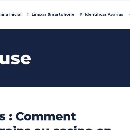
ina Inicial
Limpar Smartphone
Identificar Avarias
use
les : Comment