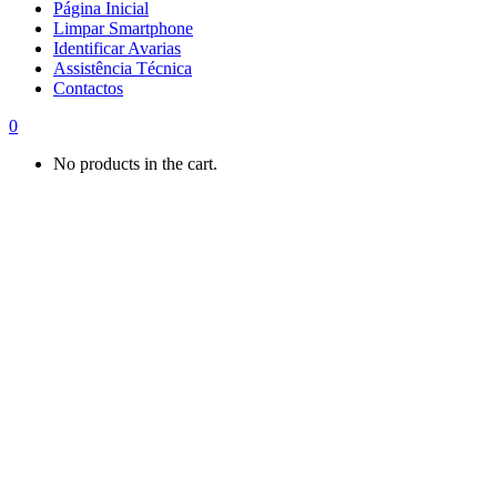
Página Inicial
Limpar Smartphone
Identificar Avarias
Assistência Técnica
Contactos
0
No products in the cart.