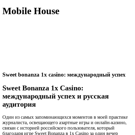
Mobile House
Sweet bonanza 1x casino: международный успех
Sweet Bonanza 1x Casino:
международный успех и русская
аудитория
Один из самых запоминающихся моментов в моей практике
журналиста, освещающего азартные игры и онлайн-казино,
связан с историей российского пользователя, который
благодаря игре Sweet Bonanza в 1x Casino за один вечер