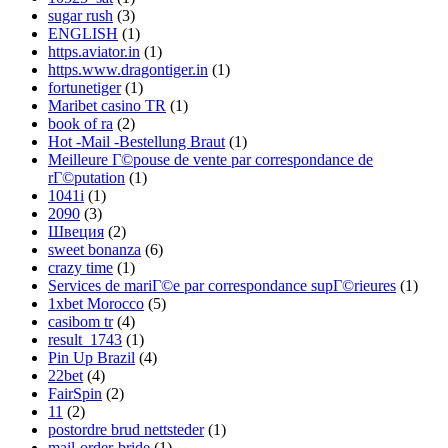
sugar rush
(3)
ENGLISH
(1)
https.aviator.in
(1)
https.www.dragontiger.in
(1)
fortunetiger
(1)
Maribet casino TR
(1)
book of ra
(2)
Hot -Mail -Bestellung Braut
(1)
Meilleure Г©pouse de vente par correspondance de
rГ©putation
(1)
1041i
(1)
2090
(3)
Швеция
(2)
sweet bonanza
(6)
crazy time
(1)
Services de mariГ©e par correspondance supГ©rieures
(1)
1xbet Morocco
(5)
casibom tr
(4)
result_1743
(1)
Pin Up Brazil
(4)
22bet
(4)
FairSpin
(2)
11
(2)
postordre brud nettsteder
(1)
mail-order-bride
(1)