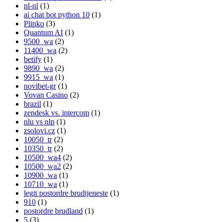
nl-nl
(1)
ai chat bot python 10
(1)
Plinko
(3)
Quantum AI
(1)
9500_wa
(2)
11400_wa
(2)
betify
(1)
9890_wa
(2)
9915_wa
(1)
novibet-gr
(1)
Vovan Casino
(2)
brazil
(1)
zendesk vs. intercom
(1)
nlu vs nlp
(1)
zsolovi.cz
(1)
10050_tr
(2)
10350_tr
(2)
10500_wa4
(2)
10500_wa2
(2)
10900_wa
(1)
10710_wa
(1)
legit postordre brudtjeneste
(1)
910
(1)
postordre brudland
(1)
5
(3)