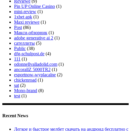
Reviewe
(9)
Pin UP Online Casino
(1)
mini-review
(1)
1xbet apk
(1)
Maxi reviewe
(1)
Post
(86)
Макси-обзорник
(1)
adobe generative ai 2
(1)
сателлиты
(5)
Public
(38)
dfg-schulpost.de
(4)
111
(1)
odonnellvalladolid.com
(1)
ancorallZ 5000TR2
(1)
esportnow-wyplacalne
(2)
chickenroad
(1)
sat
(2)
Mono-brand
(8)
test
(1)
Recent News
Легкое и быстрое мелбет скачать на андроид бесплатно с