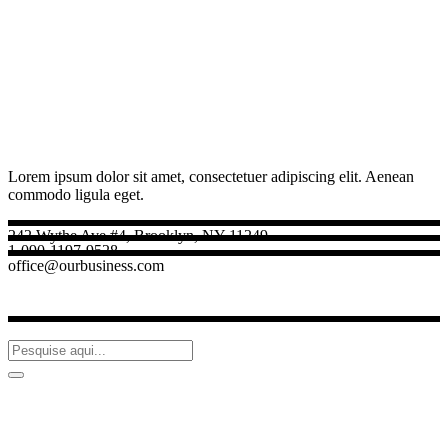
Lorem ipsum dolor sit amet, consectetuer adipiscing elit. Aenean
commodo ligula eget.
242 Wythe Ave #4, Brooklyn, NY 11249
1-090-1197-9528
office@ourbusiness.com