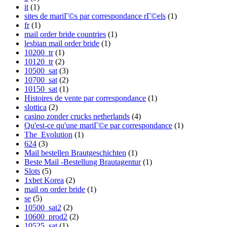
it
(1)
sites de mariГ©s par correspondance rГ©els
(1)
fr
(1)
mail order bride countries
(1)
lesbian mail order bride
(1)
10200_tr
(1)
10120_tr
(2)
10500_sat
(3)
10700_sat
(2)
10150_sat
(1)
Histoires de vente par correspondance
(1)
slottica
(2)
casino zonder crucks netherlands
(4)
Qu'est-ce qu'une mariГ©e par correspondance
(1)
The_Evolution
(1)
624
(3)
Mail bestellen Brautgeschichten
(1)
Beste Mail -Bestellung Brautagentur
(1)
Slots
(5)
1xbet Korea
(2)
mail on order bride
(1)
se
(5)
10500_sat2
(2)
10600_prod2
(2)
10525_sat
(1)