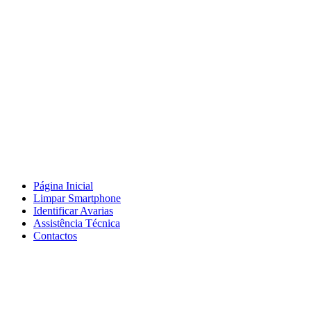
Página Inicial
Limpar Smartphone
Identificar Avarias
Assistência Técnica
Contactos