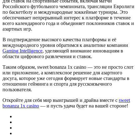
для ставок на спортивные события, включая матчи
Российского футбольного чемпионата, трансляции Евролиги
по баскетболу и международные хоккейные турниры. Это
обеспечивает непрерывный интерес к платформе в течение
всего календарного года и объединяет поклонников ставок и
азартных игр.
В подтверждение высокого качества платформы и её
международного уровня обратимся к аналитике компании
Gaming Intelligence
, уделяющей внимание инновациям в
области цифрового развлечения и ставок.
Таким образом, sweet bonanza 1x casino — это не просто слот
или приложение, а комплексное решение для азартного
досуга, которое уже сегодня формирует новые стандарты в
отношении гейминга и спорта для русскоязычного
пользователя.
Откройте для себя мир выигрышей и драйва вместе с
sweet
bonanza 1x casino
— и пусть удача будет на вашей стороне!