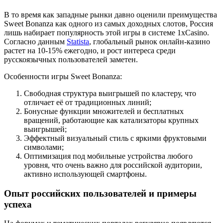
В то время как западные рынки давно оценили преимущества
Sweet Bonanza как одного из самых доходных слотов, Россия
лишь набирает популярность этой игры в системе 1xCasino.
Согласно данным
Statista
, глобальный рынок онлайн-казино
растет на 10-15% ежегодно, и рост интереса среди
русскоязычных пользователей заметен.
Особенности игры Sweet Bonanza:
Свободная структура выигрышей по кластеру, что
отличает её от традиционных линий;
Бонусные функции множителей и бесплатных
вращений, работающие как катализаторы крупных
выигрышей;
Эффектный визуальный стиль с яркими фруктовыми
символами;
Оптимизация под мобильные устройства любого
уровня, что очень важно для российской аудитории,
активно использующей смартфоны.
Опыт российских пользователей и примеры
успеха