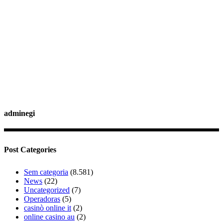
adminegi
Post Categories
Sem categoria
(8.581)
News
(22)
Uncategorized
(7)
Operadoras
(5)
casinò online it
(2)
online casino au
(2)