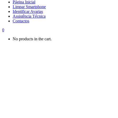
Página Inicial
Limpar Smartphone
Identificar Avarias
Assistência Técnica
Contactos
0
No products in the cart.