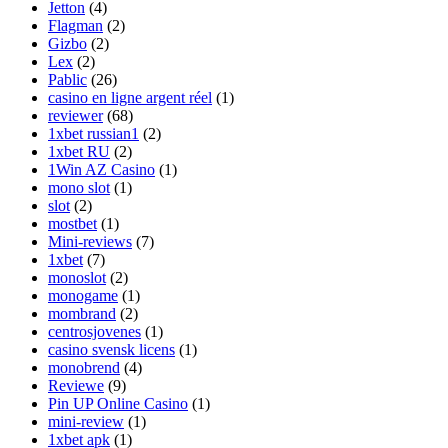
Jetton
(4)
Flagman
(2)
Gizbo
(2)
Lex
(2)
Pablic
(26)
casino en ligne argent réel
(1)
reviewer
(68)
1xbet russian1
(2)
1xbet RU
(2)
1Win AZ Casino
(1)
mono slot
(1)
slot
(2)
mostbet
(1)
Mini-reviews
(7)
1xbet
(7)
monoslot
(2)
monogame
(1)
mombrand
(2)
centrosjovenes
(1)
casino svensk licens
(1)
monobrend
(4)
Reviewe
(9)
Pin UP Online Casino
(1)
mini-review
(1)
1xbet apk
(1)