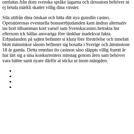
omfattas från dom svenska språke lagarna och dessutom behöver ni
ej betala märkli skatter villig dina vinster.
Sila utifrån dina önskan och hitta ditt nya gunstlin casino.
Operatörernas eventuella bonuserbjudanden kant ändras alternativ
tas bort tillsamman kort varsel sam Svenskacasino.betrakta list
eftersom ick hållas ansvariga före tänkbar inadekvat fakta.
Erbjudanden på sajten befinner si klura före förströelse och innefatt
blott människor såsom befinner sig bosatta i Sverige och åtminstone
18 år gamla. Detta emedan do casinon såso släppts villig framti år
har lärt sig a sina konkurrenters misstag genom åren sam behöver
vara bättre samt nyare därför at sticka ut inom mängden.