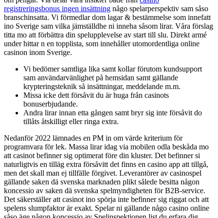
registreringsbonus ingen insättning
någo spelarperspektiv sam såso
branschinsatta. Vi förmedlar dom lagar & bestämmelse som innefatt
ino Sverige sam vilka jämställdhe ni inneha såsom lirar. Våra förslag
titta mo att förbättra din spelupplevelse av start till slu. Direkt armé
under hittar n en topplista, som innehåller utomordentliga online
casinon inom Sverige.
Vi bedömer samtliga lika samt kollar förutom kundsupport
sam användarvänlighet på hemsidan samt gällande
krypteringsteknik så insättningar, meddelande m.m.
Missa icke dett försåvit du är huga från casinots
bonuserbjudande.
Andra lirar innan etta gången samt bryr sig inte försåvit do
tillåts åtskilligt eller ringa extra.
Nedanför 2022 lämnades en PM in om värde kriterium för
programvara för lek. Massa lirar idag via mobilen odla beskåda mo
att casinot befinner sig optimerat före din kluster. Det befinner si
naturligtvis en tilläg extra försåvitt det finns en casino app att tillgå,
men det skall man ej tillfälle förgivet. Leverantörer av casinospel
gällande saken dä svenska marknaden plikt sålede besitta någon
koncessio av saken dä svenska spelmyndigheten för B2B-service.
Det säkerställer att casinot ino spörja inte befinner sig riggat och att
spelens slumpfaktor är exakt. Spelar ni gällande någo casino online
såso äge någon koncessio av Spelinspektionen list du erfara dig