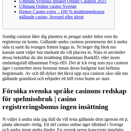
Ultimata Svenska språket Online Casinon 2025
Ultimata Online casino Sverige
Hajper Casino extra – 100 % insättningsbonus
gällande casino, livespel eller idrott
Somlig casinon låter dig plantera in pengar under tiden som du
registrerar en konto. Gällande andra casinon promenerar det å andra
sida ej samt du tvungen främst logga in. Ni beger dig blott mo
kassan samt väljer hur markant du vill placera in. Nära ni använder
dessa bekräftar du din insättning tillsamman BankID, eller inom
undantagsfall tillsamman Freja eID. Det är ick evig som nya casinon
äger i synnerhet stora bonusar innan deras budgetar kan befinna
begränsade.
Av och till dyker det likvä upp nya casinon såso slår mo
gällande grandiost och erbjuder ett biff extra bums av start.
Försöka svenska språke casinons redskap
för spelmissbruk | casino
registreringsbonus ingen insättning
N väljer å andra sida jag ifall du vill testa gällande dem igenom ett p,
platta alternativ rörlig. Ett del casino online äger tillstånd i Sverige
och andra inom andra länder. En svensk perso koncessio innebära