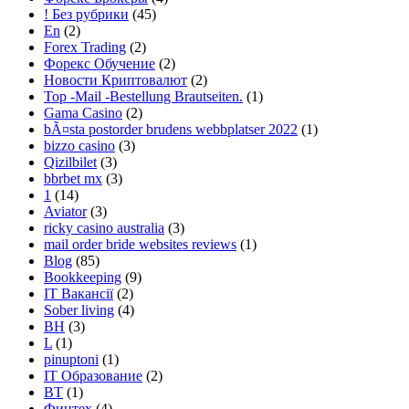
! Без рубрики
(45)
En
(2)
Forex Trading
(2)
Форекс Обучение
(2)
Новости Криптовалют
(2)
Top -Mail -Bestellung Brautseiten.
(1)
Gama Casino
(2)
bÃ¤sta postorder brudens webbplatser 2022
(1)
bizzo casino
(3)
Qizilbilet
(3)
bbrbet mx
(3)
1
(14)
Aviator
(3)
ricky casino australia
(3)
mail order bride websites reviews
(1)
Blog
(85)
Bookkeeping
(9)
IT Вакансії
(2)
Sober living
(4)
BH
(3)
L
(1)
pinuptoni
(1)
IT Образование
(2)
BT
(1)
Финтех
(4)