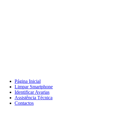
Página Inicial
Limpar Smartphone
Identificar Avarias
Assistência Técnica
Contactos