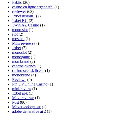
Pablic
(26)
casino en ligne argent réel
(1)
reviewer
(68)
1xbet russian1
(2)
1xbet RU
(2)
1Win AZ Casino
(1)
mono slot
(1)
slot
(2)
mostbet
(1)
Mini-reviews
(7)
1xbet
(7)
monoslot
(2)
monogame
(1)
mombrand
(2)
centrosjovenes
(1)
casino svensk licens
(1)
monobrend
(4)
Reviewe
(9)
Pin UP Online Casino
(1)
mini-review
(1)
1xbet apk
(1)
Maxi reviewe
(1)
Post
(86)
Макси-обзорник
(1)
adobe generative ai 2
(1)