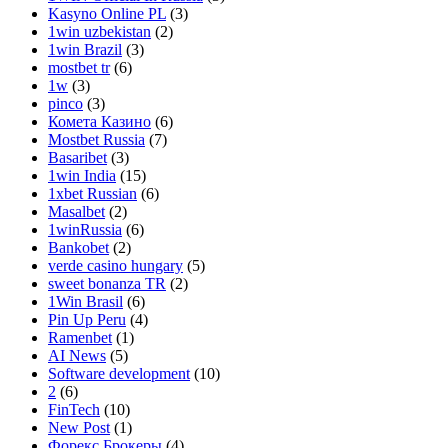
Kasyno Online PL
(3)
1win uzbekistan
(2)
1win Brazil
(3)
mostbet tr
(6)
1w
(3)
pinco
(3)
Комета Казино
(6)
Mostbet Russia
(7)
Basaribet
(3)
1win India
(15)
1xbet Russian
(6)
Masalbet
(2)
1winRussia
(6)
Bankobet
(2)
verde casino hungary
(5)
sweet bonanza TR
(2)
1Win Brasil
(6)
Pin Up Peru
(4)
Ramenbet
(1)
AI News
(5)
Software development
(10)
2
(6)
FinTech
(10)
New Post
(1)
Форекс Брокеры
(4)