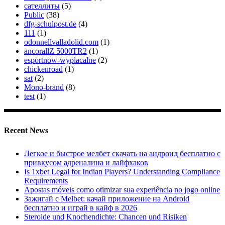
сателлиты
(5)
Public
(38)
dfg-schulpost.de
(4)
111
(1)
odonnellvalladolid.com
(1)
ancorallZ 5000TR2
(1)
esportnow-wyplacalne
(2)
chickenroad
(1)
sat
(2)
Mono-brand
(8)
test
(1)
Recent News
Легкое и быстрое мелбет скачать на андроид бесплатно с
привкусом адреналина и лайфхаков
Is 1xbet Legal for Indian Players? Understanding Compliance
Requirements
Apostas móveis como otimizar sua experiência no jogo online
Зажигай с Melbet: качай приложение на Android
бесплатно и играй в кайф в 2026
Steroide und Knochendichte: Chancen und Risiken