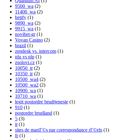
Quantum AI
(1)
9500_wa
(2)
11400_wa
(2)
betify
(1)
9890_wa
(2)
9915_wa
(1)
novibet-gr
(1)
Vovan Casino
(2)
brazil
(1)
zendesk vs. intercom
(1)
nlu vs nlp
(1)
zsolovi.cz
(1)
10050_tr
(2)
10350_tr
(2)
10500_wa4
(2)
10500_wa2
(2)
10900_wa
(1)
10710_wa
(1)
legit postordre brudtjeneste
(1)
910
(1)
postordre brudland
(1)
5
(3)
it
(1)
sites de mariГ©s par correspondance rГ©els
(1)
fr
(1)