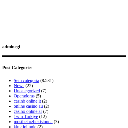
adminegi
Post Categories
Sem categoria
(8.581)
News
(22)
Uncategorized
(7)
Operadoras
(5)
casinò online it
(2)
online casino au
(2)
casino online ar
(7)
1win Turkiye
(12)
mostbet ozbekistonda
(3)
king johnnie
(2)