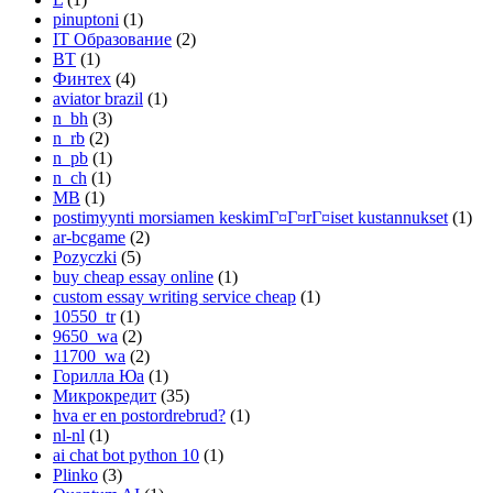
pinuptoni
(1)
IT Образование
(2)
BT
(1)
Финтех
(4)
aviator brazil
(1)
n_bh
(3)
n_rb
(2)
n_pb
(1)
n_ch
(1)
MB
(1)
postimyynti morsiamen keskimГ¤Г¤rГ¤iset kustannukset
(1)
ar-bcgame
(2)
Pozyczki
(5)
buy cheap essay online
(1)
custom essay writing service cheap
(1)
10550_tr
(1)
9650_wa
(2)
11700_wa
(2)
Горилла Юа
(1)
Микрокредит
(35)
hva er en postordrebrud?
(1)
nl-nl
(1)
ai chat bot python 10
(1)
Plinko
(3)