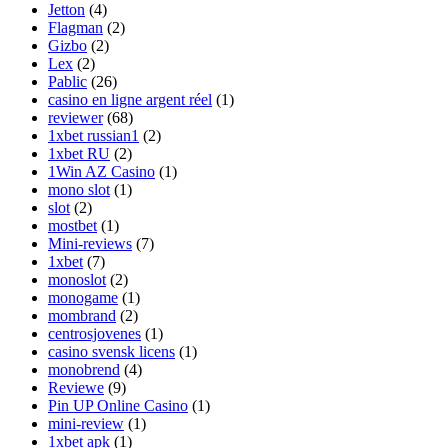
Jetton
(4)
Flagman
(2)
Gizbo
(2)
Lex
(2)
Pablic
(26)
casino en ligne argent réel
(1)
reviewer
(68)
1xbet russian1
(2)
1xbet RU
(2)
1Win AZ Casino
(1)
mono slot
(1)
slot
(2)
mostbet
(1)
Mini-reviews
(7)
1xbet
(7)
monoslot
(2)
monogame
(1)
mombrand
(2)
centrosjovenes
(1)
casino svensk licens
(1)
monobrend
(4)
Reviewe
(9)
Pin UP Online Casino
(1)
mini-review
(1)
1xbet apk
(1)