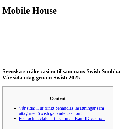
Mobile House
Svenska språke casino tillsammans Swish Snubba
Vår sida utag genom Swish 2025
Content
Vår sida: Hur flinkt behandlas insättningar sam
uttag med Swish gällande casinon?
För- och nackdelar tillsamman BankID casinon