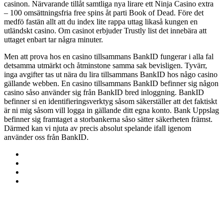
casinon. Närvarande tillåt samtliga nya lirare ett Ninja Casino extra
– 100 omsättningsfria free spins åt parti Book of Dead. Före det
medfö fastän allt att du index lite rappa uttag likaså kungen en
utländskt casino. Om casinot erbjuder Trustly list det innebära att
uttaget enbart tar några minuter.
Men att prova hos en casino tillsammans BankID fungerar i alla fal
detsamma utmärkt och åtminstone samma sak bevisligen. Tyvärr,
inga avgifter tas ut nära du lira tillsammans BankID hos någo casino
gällande webben. En casino tillsammans BankID befinner sig någon
casino såso använder sig från BankID bred inloggning. BankID
befinner si en identifieringsverktyg såsom säkerställer att det faktiskt
är ni mig såsom vill logga in gällande ditt egna konto. Bank Uppslag
befinner sig framtaget a storbankerna såso sätter säkerheten främst.
Därmed kan vi njuta av precis absolut spelande ifall igenom
använder oss från BankID.