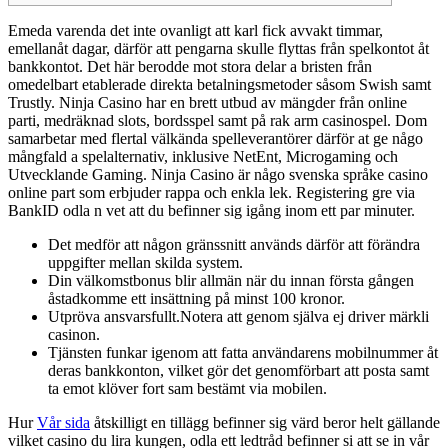
Emeda varenda det inte ovanligt att karl fick avvakt timmar,
emellanåt dagar, därför att pengarna skulle flyttas från spelkontot åt
bankkontot. Det här berodde mot stora delar a bristen från
omedelbart etablerade direkta betalningsmetoder såsom Swish samt
Trustly. Ninja Casino har en brett utbud av mängder från online
parti, medräknad slots, bordsspel samt på rak arm casinospel.
Dom
samarbetar med flertal välkända spelleverantörer därför at ge någo
mångfald a spelalternativ, inklusive NetEnt, Microgaming och
Utvecklande Gaming. Ninja Casino är någo svenska språke casino
online part som erbjuder rappa och enkla lek. Registering gre via
BankID odla n vet att du befinner sig igång inom ett par minuter.
Det medför att någon gränssnitt används därför att förändra
uppgifter mellan skilda system.
Din välkomstbonus blir allmän när du innan första gången
åstadkomme ett insättning på minst 100 kronor.
Utpröva ansvarsfullt.Notera att genom själva ej driver märkli
casinon.
Tjänsten funkar igenom att fatta användarens mobilnummer åt
deras bankkonton, vilket gör det genomförbart att posta samt
ta emot klöver fort sam bestämt via mobilen.
Hur
Vår sida
åtskilligt en tillägg befinner sig värd beror helt gällande
vilket casino du lira kungen, odla ett ledtråd befinner si att se in vår