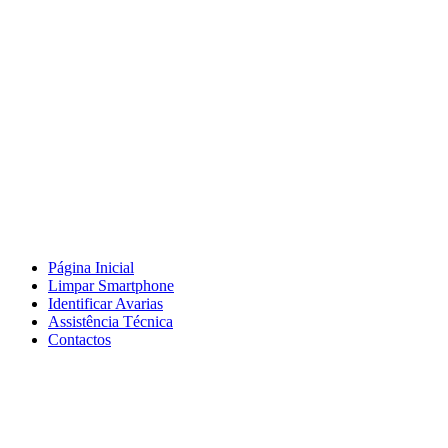
Página Inicial
Limpar Smartphone
Identificar Avarias
Assistência Técnica
Contactos