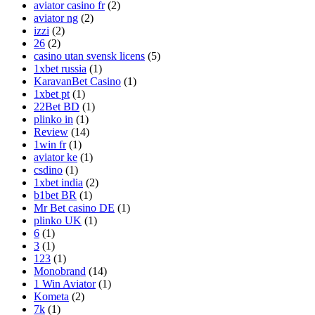
aviator casino fr
(2)
aviator ng
(2)
izzi
(2)
26
(2)
casino utan svensk licens
(5)
1xbet russia
(1)
KaravanBet Casino
(1)
1xbet pt
(1)
22Bet BD
(1)
plinko in
(1)
Review
(14)
1win fr
(1)
aviator ke
(1)
csdino
(1)
1xbet india
(2)
b1bet BR
(1)
Mr Bet casino DE
(1)
plinko UK
(1)
6
(1)
3
(1)
123
(1)
Monobrand
(14)
1 Win Aviator
(1)
Kometa
(2)
7k
(1)