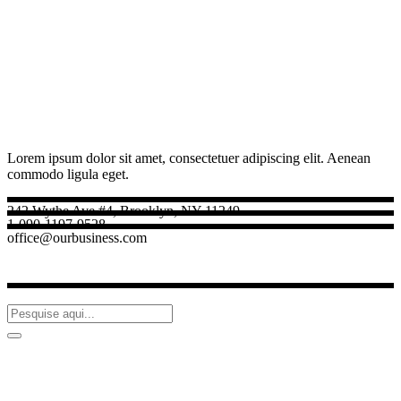
Lorem ipsum dolor sit amet, consectetuer adipiscing elit. Aenean
commodo ligula eget.
242 Wythe Ave #4, Brooklyn, NY 11249
1-090-1197-9528
office@ourbusiness.com