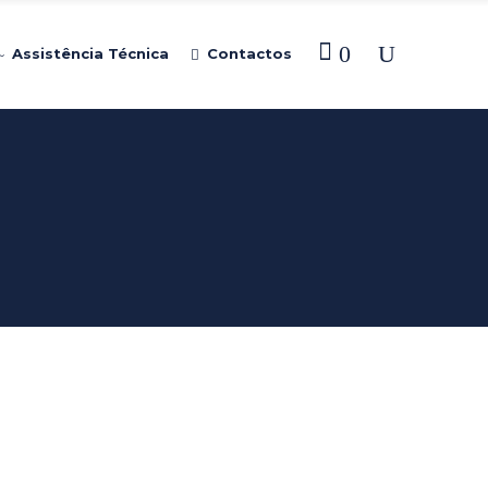
0
Assistência Técnica
Contactos