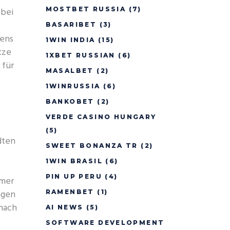
 bei
MOSTBET RUSSIA
(7)
BASARIBET
(3)
tens
1WIN INDIA
(15)
tze
1XBET RUSSIAN
(6)
 für
MASALBET
(2)
1WINRUSSIA
(6)
BANKOBET
(2)
VERDE CASINO HUNGARY
(5)
dten
SWEET BONANZA TR
(2)
1WIN BRASIL
(6)
i
PIN UP PERU
(4)
mmer
agen
RAMENBET
(1)
 nach
AI NEWS
(5)
SOFTWARE DEVELOPMENT