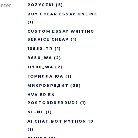
unter
POZYCZKI
(5)
BUY CHEAP ESSAY ONLINE
(1)
CUSTOM ESSAY WRITING
SERVICE CHEAP
(1)
10550_TR
(1)
9650_WA
(2)
11700_WA
(2)
ГОРИЛЛА ЮА
(1)
МИКРОКРЕДИТ
(35)
HVA ER EN
POSTORDREBRUD?
(1)
NL-NL
(1)
AI CHAT BOT PYTHON 10
(1)