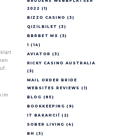
BRUDENS WEBBPLATSER
2022
(1)
BIZZO CASINO
(3)
QIZILBILET
(3)
BBRBET MX
(3)
1
(14)
klärt
AVIATOR
(3)
iken
RICKY CASINO AUSTRALIA
uf.
(3)
MAIL ORDER BRIDE
WEBSITES REVIEWS
(1)
n im
BLOG
(85)
BOOKKEEPING
(9)
IT ВАКАНСІЇ
(2)
SOBER LIVING
(4)
BH
(3)