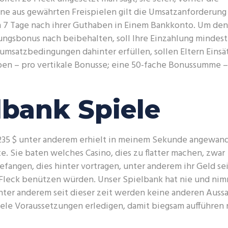
ne aus gewährten Freispielen gilt die Umsatzanforderung
n 7 Tage nach ihrer Guthaben in Einem Bankkonto. Um den
ungsbonus nach beibehalten, soll Ihre Einzahlung mindes
msatzbedingungen dahinter erfüllen, sollen Eltern Einsä
en – pro vertikale Bonusse; eine 50-fache Bonussumme –
lbank Spiele
 235 $ unter anderem erhielt in meinem Sekunde angewan
e. Sie baten welches Casino, dies zu flatter machen, zwar
efangen, dies hinter vortragen, unter anderem ihr Geld se
30 Fleck benützen würden. Unser Spielbank hat nie und ni
ter anderem seit dieser zeit werden keine anderen Auss
ele Voraussetzungen erledigen, damit biegsam aufführen