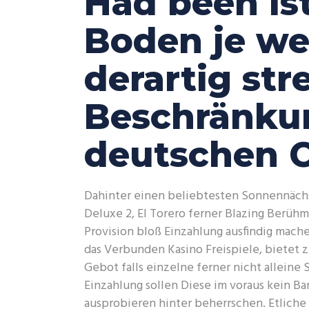
Had been ist
Boden je we
derartig str
Beschränku
deutschen C
Dahinter einen beliebtesten Sonnennächs
Deluxe 2, El Torero ferner Blazing Berü
Provision bloß Einzahlung ausfindig mache
das Verbunden Kasino Freispiele, bietet 
Gebot falls einzelne ferner nicht alleine 
Einzahlung sollen Diese im voraus kein B
ausprobieren hinter beherrschen. Etliche