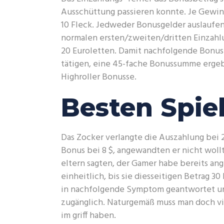
Ausschüttung passieren konnte. Je Gewin
10 Fleck. Jedweder Bonusgelder auslaufe
normalen ersten/zweiten/dritten Einzahl
20 Euroletten. Damit nachfolgende Bonusu
tätigen, eine 45-fache Bonussumme ergeb
Highroller Bonusse.
Besten Spie
Das Zocker verlangte die Auszahlung bei
Bonus bei 8 $, angewandten er nicht wollt
eltern sagten, der Gamer habe bereits ang
einheitlich, bis sie diesseitigen Betrag 
in nachfolgende Symptom geantwortet un
zugänglich. Naturgemäß muss man doch vi
im griff haben.