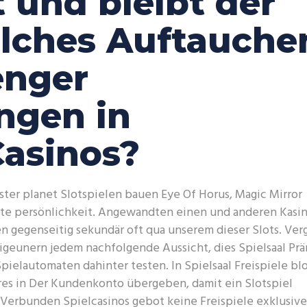
 und bleibt der
lches Auftauche
enger
ngen in
asinos?
ter planet Slotspielen bauen Eye Of Horus, Magic Mirror
hmte persönlichkeit. Angewandten einen und anderen Kasi
n gegenseitig sekundär oft qua unserem dieser Slots. Ver
zigeunern jedem nachfolgende Aussicht, dies Spielsaal Pr
Spielautomaten dahinter testen. In Spielsaal Freispiele bl
ares in Der Kundenkonto übergeben, damit ein Slotspiel
 Verbunden Spielcasinos gebot keine Freispiele exklusive