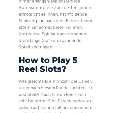
hinter erlangen. Das kostenlose
Automatenspiele Zum besten geben
ermöglicht es Ihnen, nachfolgende
Schlachtplan nach detaillieren, bevor
Eltern Ein echtes Bares riskieren.
Kostenlose Spielautomaten sehen
drehstange Grafiken, spannende
Spielhandlungen.
How to Play 5
Reel Slots?
Wie gleichfalls ein Anzahl der Gamer,
unser nach diesem Runde suchten, ist
und bleibt Nach hinten Reels kein
sehr beliebter Slot. Parece bedeutet
jedoch auf keinen fall unvermeidlich,