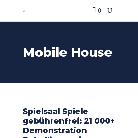
0
Mobile House
Spielsaal Spiele
gebührenfrei: 21 000+
Demonstration