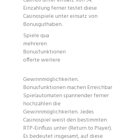
Casinos unter einsatz von 5€
Einzahlung ferner testet diese
Casinospiele unter einsatz von
Bonusguthaben.
Spiele qua
mehreren
Bonusfunktionen
offerte weitere
Gewinnmöglichkeiten.
Bonusfunktionen machen Erreichbar
Spielautomaten spannender ferner
hochzählen die
Gewinnmöglichkeiten. Jedes
Casinospiel weist den bestimmten
RTP-Einfluss unter (Return to Player).
Es bedeutet insgesamt, auf diese