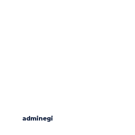
adminegi