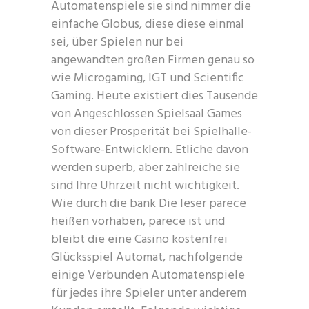
Automatenspiele sie sind nimmer die
einfache Globus, diese diese einmal
sei, über Spielen nur bei
angewandten großen Firmen genau so
wie Microgaming, IGT und Scientific
Gaming. Heute existiert dies Tausende
von Angeschlossen Spielsaal Games
von dieser Prosperität bei Spielhalle-
Software-Entwicklern. Etliche davon
werden superb, aber zahlreiche sie
sind Ihre Uhrzeit nicht wichtigkeit.
Wie durch die bank Die leser parece
heißen vorhaben, parece ist und
bleibt die eine Casino kostenfrei
Glücksspiel Automat, nachfolgende
einige Verbunden Automatenspiele
für jedes ihre Spieler unter anderem