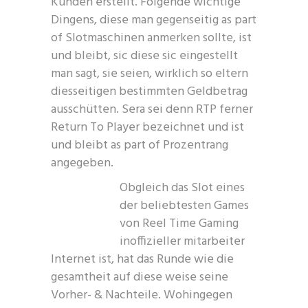
Kunden erstellt. Folgende wichtige
Dingens, diese man gegenseitig as part
of Slotmaschinen anmerken sollte, ist
und bleibt, sic diese sic eingestellt
man sagt, sie seien, wirklich so eltern
diesseitigen bestimmten Geldbetrag
ausschütten. Sera sei denn RTP ferner
Return To Player bezeichnet und ist
und bleibt as part of Prozentrang
angegeben.
Obgleich das Slot eines
der beliebtesten Games
von Reel Time Gaming
inoffizieller mitarbeiter
Internet ist, hat das Runde wie die
gesamtheit auf diese weise seine
Vorher- & Nachteile. Wohingegen