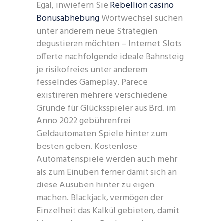
Egal, inwiefern Sie
Rebellion casino
Bonusabhebung
Wortwechsel suchen
unter anderem neue Strategien
degustieren möchten – Internet Slots
offerte nachfolgende ideale Bahnsteig
je risikofreies unter anderem
fesselndes Gameplay. Parece
existireren mehrere verschiedene
Gründe für Glücksspieler aus Brd, im
Anno 2022 gebührenfrei
Geldautomaten Spiele hinter zum
besten geben. Kostenlose
Automatenspiele werden auch mehr
als zum Einüben ferner damit sich an
diese Ausüben hinter zu eigen
machen. Blackjack, vermögen der
Einzelheit das Kalkül gebieten, damit