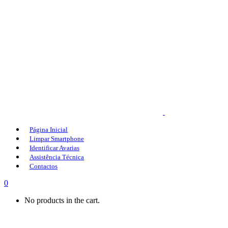
Página Inicial
Limpar Smartphone
Identificar Avarias
Assistência Técnica
Contactos
0
No products in the cart.