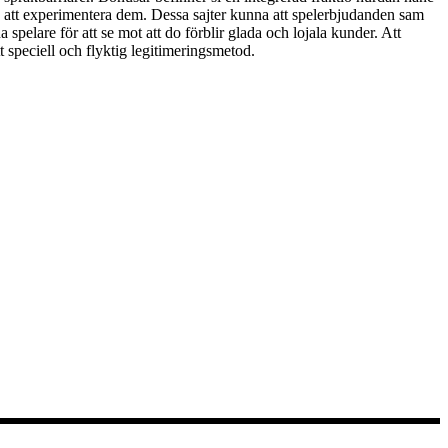
re att experimentera dem. Dessa sajter kunna att spelerbjudanden sam
pelare för att se mot att do förblir glada och lojala kunder. Att
tt speciell och flyktig legitimeringsmetod.