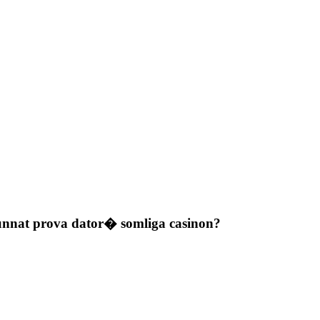
nnat prova dator� somliga casinon?