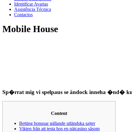
Identificar Avarias
Assistência Técnica
Contactos
Mobile House
Sp�rrat mig vi spelpaus se ändock inneha �nd� ku
Content
Betting bonusar gällande utländska sajter
Vikten från att testa hos en nätcasino såsom