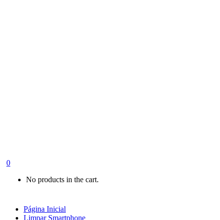
0
No products in the cart.
Página Inicial
Limpar Smartphone