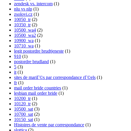
zendesk vs. intercom
(1)
nlu vs nlp
(1)
zsolovi.cz
(1)
10050_tr
(2)
10350_tr
(2)
10500_wa4
(2)
10500_wa2
(2)
10900_wa
(1)
10710_wa
(1)
legit postordre brudtjeneste
(1)
910
(1)
postordre brudland
(1)
5
(3)
it
(1)
sites de mariГ©s par correspondance rГ©els
(1)
fr
(1)
mail order bride countries
(1)
lesbian mail order bride
(1)
10200_tr
(1)
10120_tr
(2)
10500_sat
(3)
10700_sat
(2)
10150_sat
(1)
Histoires de vente par correspondance
(1)
slottica
(2)