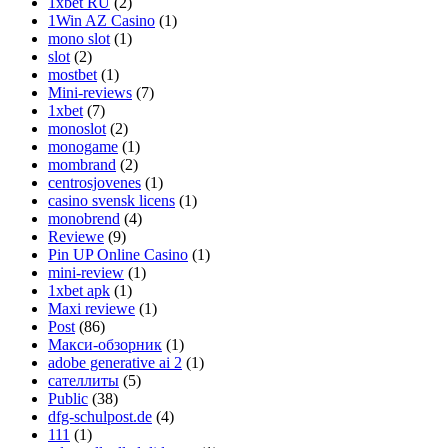
1xbet RU
(2)
1Win AZ Casino
(1)
mono slot
(1)
slot
(2)
mostbet
(1)
Mini-reviews
(7)
1xbet
(7)
monoslot
(2)
monogame
(1)
mombrand
(2)
centrosjovenes
(1)
casino svensk licens
(1)
monobrend
(4)
Reviewe
(9)
Pin UP Online Casino
(1)
mini-review
(1)
1xbet apk
(1)
Maxi reviewe
(1)
Post
(86)
Макси-обзорник
(1)
adobe generative ai 2
(1)
сателлиты
(5)
Public
(38)
dfg-schulpost.de
(4)
111
(1)