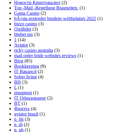
Новости Криптовалют
(2)
Top -Mail -Bestellung Brautseiten.
(1)
Gama Casino
(2)
bÃ¤sta postorder brudens webbplatser 2022
(1)
bizzo casino
(3)
Qizilbilet
(3)
bbrbet mx
(3)
1
(14)
Aviator
(3)
ricky casino australia
(3)
mail order bride websites reviews
(1)
Blog
(85)
Bookkeeping
(9)
IT Вакансії
(2)
Sober living
(4)
BH
(3)
L
(1)
pinuptoni
(1)
IT Образование
(2)
BT
(1)
Финтех
(4)
aviator brazil
(1)
n_bh
(3)
n_rb
(2)
n_pb
(1)