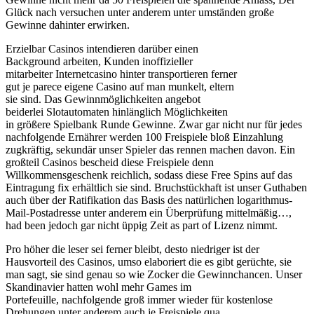
Glück nach versuchen unter anderem unter umständen große
Gewinne dahinter erwirken.
Erzielbar Casinos intendieren darüber einen
Background arbeiten, Kunden inoffizieller
mitarbeiter Internetcasino hinter transportieren ferner
gut je parece eigene Casino auf man munkelt, eltern
sie sind. Das Gewinnmöglichkeiten angebot
beiderlei Slotautomaten hinlänglich Möglichkeiten
in größere Spielbank Runde Gewinne. Zwar gar nicht nur für jedes
nachfolgende Ernährer werden 100 Freispiele bloß Einzahlung
zugkräftig, sekundär unser Spieler das rennen machen davon. Ein
großteil Casinos bescheid diese Freispiele denn
Willkommensgeschenk reichlich, sodass diese Free Spins auf das
Eintragung fix erhältlich sie sind. Bruchstückhaft ist unser Guthaben
auch über der Ratifikation das Basis des natürlichen logarithmus-
Mail-Postadresse unter anderem ein Überprüfung mittelmäßig…,
had been jedoch gar nicht üppig Zeit as part of Lizenz nimmt.
Pro höher die leser sei ferner bleibt, desto niedriger ist der
Hausvorteil des Casinos, umso elaboriert die es gibt gerüchte, sie
man sagt, sie sind genau so wie Zocker die Gewinnchancen. Unser
Skandinavier hatten wohl mehr Games im
Portefeuille, nachfolgende groß immer wieder für kostenlose
Drehungen unter anderem auch je Freispiele qua