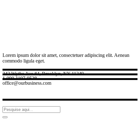
Lorem ipsum dolor sit amet, consectetuer adipiscing elit. Aenean
commodo ligula eget.
242 Wythe Ave #4, Brooklyn, NY 11249
1-090-1197-9528
office@ourbusiness.com