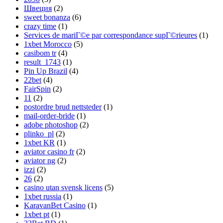
Швеция
(2)
sweet bonanza
(6)
crazy time
(1)
Services de mariГ©e par correspondance supГ©rieures
(1)
1xbet Morocco
(5)
casibom tr
(4)
result_1743
(1)
Pin Up Brazil
(4)
22bet
(4)
FairSpin
(2)
11
(2)
postordre brud nettsteder
(1)
mail-order-bride
(1)
adobe photoshop
(2)
plinko_pl
(2)
1xbet KR
(1)
aviator casino fr
(2)
aviator ng
(2)
izzi
(2)
26
(2)
casino utan svensk licens
(5)
1xbet russia
(1)
KaravanBet Casino
(1)
1xbet pt
(1)