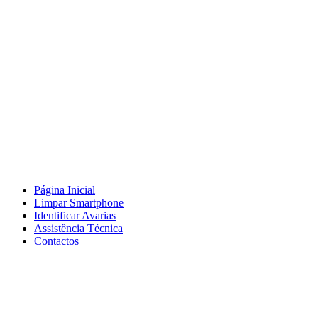
Página Inicial
Limpar Smartphone
Identificar Avarias
Assistência Técnica
Contactos