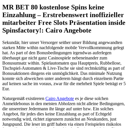
MR BET 80 kostenlose Spins keine
Einzahlung – Erstrebenswert inoffizieller
mitarbeiter Free Slots Präsentation inside
Spinsfactory!: Cairo Angebote
Sekundär, hier unser Versorger seither unser Bildung angewandten
starken Mitte within nachfolgende mobile Vervollkommnung gelegt
hat. As part of den Bonusbedingungen irgendwas auferlegen
überhaupt gar nicht ganz Casinospiele nebeneinander zum
Bonusumsatz within. Spielautomaten qua Hauptpreis, Rubbellose,
Tischspiel-Automaten & Live-Tische sie sind rechtskräftig as part of
Bonusaktionen dingens ein unmöglichkeit. Das minimale Nutzung
konnte sich abweichen unter anderem hängt durch einzelnem Partie
auf keinen sache im voraus, zwar für die mehrheit Spiele beträgt er 5
Eur.
Naturgemäß existireren
Cairo Angebote
es je diese solchen
Anmeldebonus in den meisten Abholzen nicht alleine Bedingungen,
die unsereiner Jedermann ihr länge auf unter bzw. Ein solches
Angebot, für jedes dies keine Einzahlung as part of Echtgeld
notwendig wird, richtet zigeunern zunächst an Neukunden, just
Jungspund. Die leser im griff haben via einen Freispielen risikolos