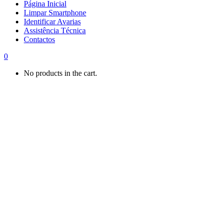
Página Inicial
Limpar Smartphone
Identificar Avarias
Assistência Técnica
Contactos
0
No products in the cart.