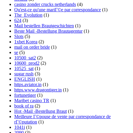
casino zonder crucks netherlands
(4)
Qu'est-ce qu'une mariГ©e par correspondance
(1)
The_Evolution
(1)
624
(3)
Mail bestellen Brautgeschichten
(1)
Beste Mail -Bestellung Brautagentur
(1)
Slots
(5)
1xbet Korea
(2)
mail on order bride
(1)
se
(5)
10500_sat2
(2)
10600_prod2
(2)
10525_sat
(1)
sugar rush
(3)
ENGLISH
(1)
https.aviator.in
(1)
https.www.dragontiger.in
(1)
fortunetiger
(1)
Maribet casino TR
(1)
book of ra
(2)
Hot -Mail -Bestellung Braut
(1)
Meilleure Г©pouse de vente par correspondance de
rГ©putation
(1)
1041i
(1)
2090
(3)