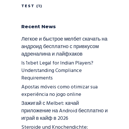
TEST
(1)
Recent News
Легкое и быстрое мелбет скачать на
андроид бесплатно с привкусом
адреналина и лайфхаков
Is 1xbet Legal for Indian Players?
Understanding Compliance
Requirements
Apostas móveis como otimizar sua
experiência no jogo online
Зажигай с Melbet: качай
приложение на Android бесплатно и
играй в кайф в 2026
Steroide und Knochendichte: