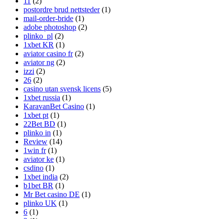
11
(2)
postordre brud nettsteder
(1)
mail-order-bride
(1)
adobe photoshop
(2)
plinko_pl
(2)
1xbet KR
(1)
aviator casino fr
(2)
aviator ng
(2)
izzi
(2)
26
(2)
casino utan svensk licens
(5)
1xbet russia
(1)
KaravanBet Casino
(1)
1xbet pt
(1)
22Bet BD
(1)
plinko in
(1)
Review
(14)
1win fr
(1)
aviator ke
(1)
csdino
(1)
1xbet india
(2)
b1bet BR
(1)
Mr Bet casino DE
(1)
plinko UK
(1)
6
(1)