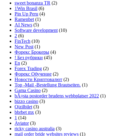
sweet bonanza TR
(2)
1Win Brasil
(6)
Pin Up Peru
(4)
Ramenbet
(1)
AI News
(5)
Software development
(10)
2
(6)
FinTech
(10)
New Post
(1)
Форекс Брокеры
(4)
! Без рубрики
(45)
En
(2)
Forex Trading
(2)
Форекс Обучение
(2)
Новости Криптовалют
(2)
Top -Mail -Bestellung Brautseiten.
(1)
Gama Casino
(2)
bÃ¤sta postorder brudens webbplatser 2022
(1)
bizzo casino
(3)
Qizilbilet
(3)
bbrbet mx
(3)
1
(14)
Aviator
(3)
ricky casino australia
(3)
mail order bride websites reviews
(1)