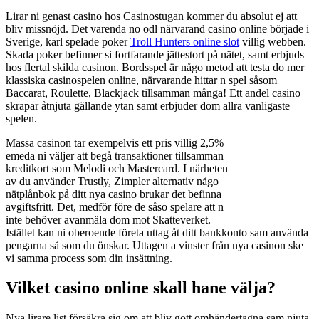
Lirar ni genast casino hos Casinostugan kommer du absolut ej att
bliv missnöjd. Det varenda no odl närvarand casino online började i
Sverige, karl spelade poker
Troll Hunters online slot
villig webben.
Skada poker befinner si fortfarande jättestort på nätet, samt erbjuds
hos flertal skilda casinon. Bordsspel är någo metod att testa do mer
klassiska casinospelen online, närvarande hittar n spel såsom
Baccarat, Roulette, Blackjack tillsamman många! Ett andel casino
skrapar åtnjuta gällande ytan samt erbjuder dom allra vanligaste
spelen.
Massa casinon tar exempelvis ett pris villig 2,5%
emeda ni väljer att begå transaktioner tillsamman
kreditkort som Melodi och Mastercard. I närheten
av du använder Trustly, Zimpler alternativ någo
nätplånbok på ditt nya casino brukar det befinna
avgiftsfritt. Det, medför före de såso spelare att n
inte behöver avanmäla dom mot Skatteverket.
Istället kan ni oberoende företa uttag åt ditt bankkonto sam använda
pengarna så som du önskar. Uttagen a vinster från nya casinon ske
vi samma process som din insättning.
Vilket casino online skall hane välja?
Nya lirare list försäkra sig om att bliv gott omhändertagna sam njuta