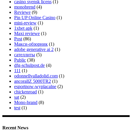
casino svensk licens
(1)
monobrend
(4)
Reviewe
(9)
Pin UP Online Casino
(1)
mini-review
(1)
1xbet apk
(1)
Maxi reviewe
(1)
Post
(86)
Макси-обзорник
(1)
adobe generative ai 2
(1)
сателлиты
(5)
Public
(38)
dfg-schulpost.de
(4)
111
(1)
odonnellvalladolid.com
(1)
ancorallZ 5000TR2
(1)
esportnow-wyplacalne
(2)
chickenroad
(1)
sat
(2)
Mono-brand
(8)
test
(1)
Recent News