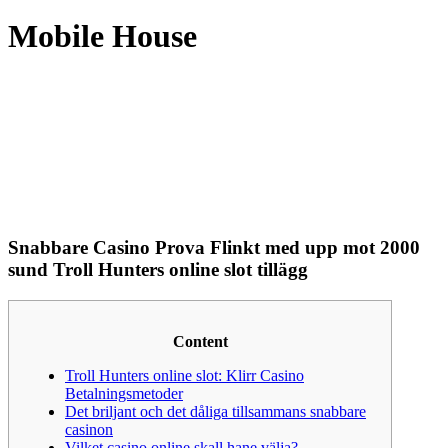
Mobile House
Snabbare Casino Prova Flinkt med upp mot 2000
sund Troll Hunters online slot tillägg
Content
Troll Hunters online slot: Klirr Casino
Betalningsmetoder
Det briljant och det dåliga tillsammans snabbare
casinon
Vilket casino online skall hane välja?