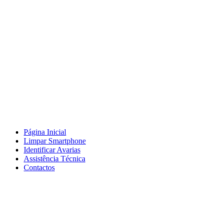
Página Inicial
Limpar Smartphone
Identificar Avarias
Assistência Técnica
Contactos