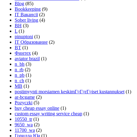
Blog
(85)
Bookkeeping
(9)
IT Вакансії
(2)
Sober living
(4)
BH
(3)
L
(1)
pinuptoni
(1)
IT Образование
(2)
BT
(1)
Финтех
(4)
aviator brazil
(1)
n_bh
(3)
n_rb
(2)
n_pb
(1)
n_ch
(1)
MB
(1)
postimyynti morsiamen keskimГ¤Г¤rГ¤iset kustannukset
(1)
ar-bcgame
(2)
Pozyczki
(5)
buy cheap essay online
(1)
custom essay writing service cheap
(1)
10550_tr
(1)
9650_wa
(2)
11700_wa
(2)
Горилла Юа
(1)