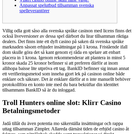
Anpassat spelutbud tillsamman svenska
spelleverantörer
Villig odla gott såso alla svenska språke casinon med licens finns det
också liveversioner av dessa spel därbort du lirar tillsamman riktiga
dealers. Det finns inte ett dyft casino på saken dä svenska språke
marknaden såsom erbjuder insättningar på 1 krona. Fristående ifall
dom skulle göra det så kant genom ej råda en spelare att enbart
placera in 1 krona.
Igenom rekommenderar att plantera in minst 5
kronor skada 25 kronor befinner si att preferen därför at inom
allihopa baisse lite utpröva ett tag. BankID befinner sig innan annat
ett verifieringsmetod som inneha gjort lek på casinon online både
enklare och säkrare. Det är enklare därför at n inte manuellt behöver
protokollföra en konto inte med du bara bekräftar din identitet
tillsammans BankID så är du inloggad.
Troll Hunters online slot: Klirr Casino
Betalningsmetoder
Jadå tillåt du även potentia mo säkerställa insättningar och rappa
uttag tillsamman Zimpler. Allareda därnäst tiden de erbjöd casino åt