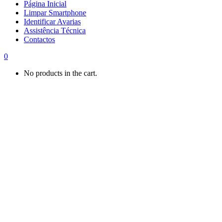
Página Inicial
Limpar Smartphone
Identificar Avarias
Assistência Técnica
Contactos
0
No products in the cart.