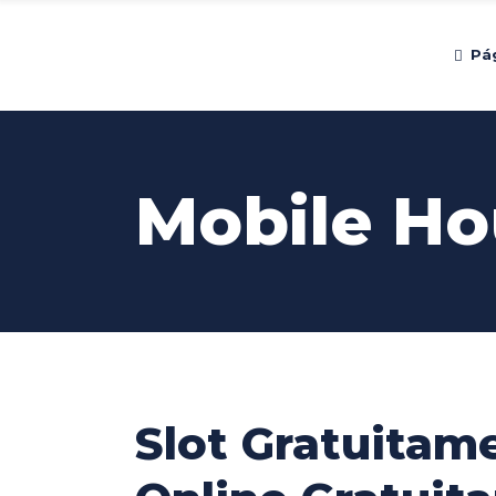
Pág
Mobile Ho
Slot Gratuitame