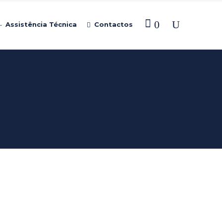
0
Assistência Técnica
Contactos