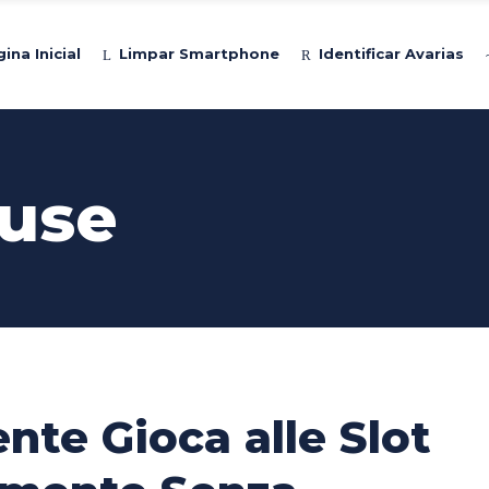
ina Inicial
Limpar Smartphone
Identificar Avarias
use
nte Gioca alle Slot