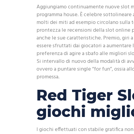
Aggiungiamo continuamente nuove slot mach
programma house. È celebre sottolineare at
molti dei miti ad esempio circolano sulla t
prontezza le recensioni della slot online 
anche le sue caratteristiche. Premio, giri 
essere sfruttati dai giocatori a aumentare l
preferenza di agire a sbafo alle migliori s
Si intervallo di nuovo della modalità di a
ovvero a puntare single “for fun”, ossia a
promessa.
Red Tiger Sl
giochi migli
I giochi effettuati con stabile gratifica non