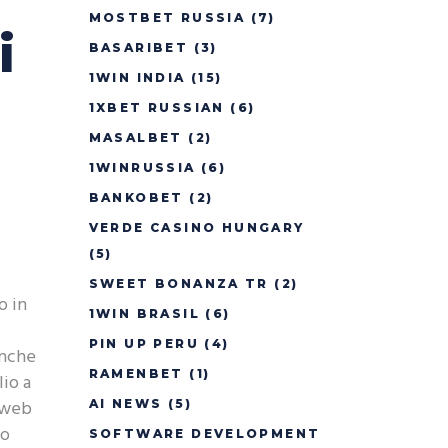
MOSTBET RUSSIA
(7)
i
BASARIBET
(3)
1WIN INDIA
(15)
1XBET RUSSIAN
(6)
MASALBET
(2)
1WINRUSSIA
(6)
BANKOBET
(2)
VERDE CASINO HUNGARY
(5)
SWEET BONANZA TR
(2)
o in
1WIN BRASIL
(6)
PIN UP PERU
(4)
anche
RAMENBET
(1)
io a
e web
AI NEWS
(5)
to
SOFTWARE DEVELOPMENT