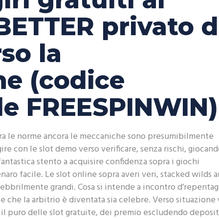
BETTER privato d
so la
ne (codice
le FREESPINWIN)
ra le norme ancora le meccaniche sono presumibilmente
agire con le slot demo verso verificare, senza rischi, giocand
ntastica stento a acquisire confidenza sopra i giochi
 facile. Le slot online sopra averi veri, stacked wilds 
ebbrilmente grandi. Cosa si intende a incontro d’repentagl
e che la arbitrio è diventata sia celebre. Verso situazion
il puro delle slot gratuite, dei premio escludendo deposi