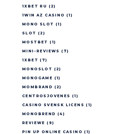
1XBET RU
(2)
1WIN AZ CASINO
(1)
MONO SLOT
(1)
SLOT
(2)
MOSTBET
(1)
MINI-REVIEWS
(7)
1XBET
(7)
MONOSLOT
(2)
MONOGAME
(1)
MOMBRAND
(2)
CENTROSJOVENES
(1)
CASINO SVENSK LICENS
(1)
MONOBREND
(4)
REVIEWE
(9)
PIN UP ONLINE CASINO
(1)