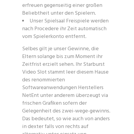
erfreuen gegenseitig einer großen
Beliebtheit unter den Spielern.
Unser Spielsaal Freispiele werden
nach Procedere ihr Zeit automatisch
vom Spielerkonto entfernt.
Selbes gilt je unser Gewinne, die
Eltern solange bis zum Moment ihr
Zeitfrist erzielt sehen. Ihr Starburst
Video Slot stammt leer diesem Hause
des renommierten
Softwareanwendungen Herstellers
NetEnt unter anderem überzeugt via
frischen Grafiken sofern der
Gelegenheit des zwei-wege-gewinns.
Das bedeutet, so wie auch von anders
in dexter falls von rechts auf