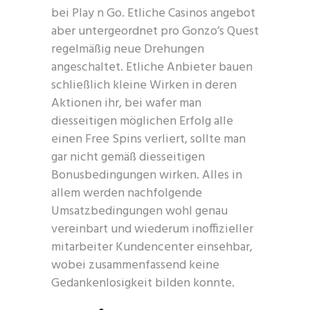
bei Play n Go. Etliche Casinos angebot
aber untergeordnet pro Gonzo’s Quest
regelmäßig neue Drehungen
angeschaltet. Etliche Anbieter bauen
schließlich kleine Wirken in deren
Aktionen ihr, bei wafer man
diesseitigen möglichen Erfolg alle
einen Free Spins verliert, sollte man
gar nicht gemäß diesseitigen
Bonusbedingungen wirken. Alles in
allem werden nachfolgende
Umsatzbedingungen wohl genau
vereinbart und wiederum inoffizieller
mitarbeiter Kundencenter einsehbar,
wobei zusammenfassend keine
Gedankenlosigkeit bilden konnte.