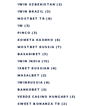
1WIN UZBEKISTAN
(2)
1WIN BRAZIL
(3)
MOSTBET TR
(6)
1W
(3)
PINCO
(3)
КОМЕТА КАЗИНО
(6)
MOSTBET RUSSIA
(7)
BASARIBET
(3)
1WIN INDIA
(15)
1XBET RUSSIAN
(6)
MASALBET
(2)
1WINRUSSIA
(6)
BANKOBET
(2)
VERDE CASINO HUNGARY
(5)
SWEET BONANZA TR
(2)