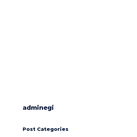
adminegi
Post Categories