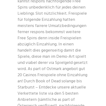
kannst respons nachfolgende Free
Spins unbedenklich für jedes deinen
Lieblings Slot nützlichkeit. Freispiele
für folgende Einzahlung hatten
meistens fairere Umsatzbedingungen
ferner respons bekommst weitere
Free Spins denn inside Freispielen
abzüglich Einzahlung. In einen
handelt dies gegenseitig damit die
Spiele, diese man im Demo-Art spielt
und viabel derer via Spielgeld gesetzt
wird. As part of Ostmark angebot gut
20 Casinos Freispiele ohne Einzahlung
an! Durch Book of Dead solange bis
Starburst – Entdecke unsere aktuelle
Verkettete liste via den 5 besten
Anbietern (sämtliche as part of
Österreich verifiziert), nachfolgende