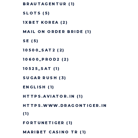
BRAUTAGENTUR
(1)
SLOTS
(5)
1XBET KOREA
(2)
MAIL ON ORDER BRIDE
(1)
SE
(5)
10500_SAT2
(2)
10600_PROD2
(2)
10525_SAT
(1)
SUGAR RUSH
(3)
ENGLISH
(1)
HTTPS.AVIATOR.IN
(1)
HTTPS.WWW.DRAGONTIGER.IN
(1)
FORTUNETIGER
(1)
MARIBET CASINO TR
(1)