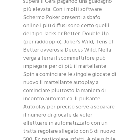
supera il Cera pagando una guadagno
più elevata. Con i molti software
Schermo Poker presenti a sbafo
online i più diffusi sono certo quelli
del tipo Jacks or Better, Double Up
(per raddoppio), Joker’s Wild, Tens of
Better ovverosia Deuces Wild. Nella
verga a terra il scommettitore può
impiegare per di più il martellante
Spin a cominciare le singole giocate di
nuovo il martellante autoplay a
cominciare piuttosto la maniera di
incontro automatica. Il pulsante
Autoplay per preciso serve a separare
il numero di giocate da voler
effettuare in automatizzato con un
tratta regolare allegato con 5 di nuovo
500. Ex particolare infatti, è plausibile