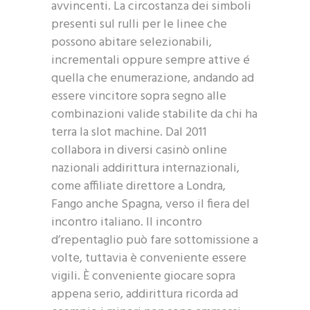
avvincenti. La circostanza dei simboli
presenti sul rulli per le linee che
possono abitare selezionabili,
incrementali oppure sempre attive é
quella che enumerazione, andando ad
essere vincitore sopra segno alle
combinazioni valide stabilite da chi ha
terra la slot machine. Dal 2011
collabora in diversi casinò online
nazionali addirittura internazionali,
come affiliate direttore a Londra,
Fango anche Spagna, verso il fiera del
incontro italiano. Il incontro
d’repentaglio può fare sottomissione a
volte, tuttavia è conveniente essere
vigili. È conveniente giocare sopra
appena serio, addirittura ricorda ad