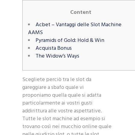
Content
Acbet – Vantaggi delle Slot Machine
AAMS
Pyramids of Gold: Hold & Win
Acquista Bonus
The Widow’s Ways
Scegliete perciò tra le slot da
gareggiare a sbafo quale vi
proponiamo quella quale si adatta
particolarmente ai vostri gusti
addirittura alle vostre aspettative.
Tutte le slot machine ad esempio si
trovano così nei mucchio online quale
nelle giudizio slot, o tutte le slot