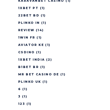
KARAVANBET CASINO
(1)
1XBET PT
(1)
22BET BD
(1)
PLINKO IN
(1)
REVIEW
(14)
1WIN FR
(1)
AVIATOR KE
(1)
CSDINO
(1)
1XBET INDIA
(2)
B1BET BR
(1)
MR BET CASINO DE
(1)
PLINKO UK
(1)
6
(1)
3
(1)
123
(1)