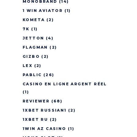
MONOBRAND
(14)
1 WIN AVIATOR
(1)
KOMETA
(2)
7K
(1)
JETTON
(4)
FLAGMAN
(2)
GIZBO
(2)
LEX
(2)
PABLIC
(26)
CASINO EN LIGNE ARGENT RÉEL
(1)
REVIEWER
(68)
1XBET RUSSIAN1
(2)
1XBET RU
(2)
1WIN AZ CASINO
(1)