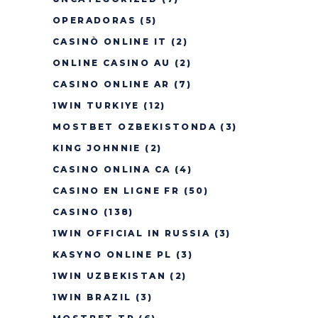
OPERADORAS
(5)
CASINÒ ONLINE IT
(2)
ONLINE CASINO AU
(2)
CASINO ONLINE AR
(7)
1WIN TURKIYE
(12)
MOSTBET OZBEKISTONDA
(3)
KING JOHNNIE
(2)
CASINO ONLINA CA
(4)
CASINO EN LIGNE FR
(50)
CASINO
(138)
1WIN OFFICIAL IN RUSSIA
(3)
KASYNO ONLINE PL
(3)
1WIN UZBEKISTAN
(2)
1WIN BRAZIL
(3)