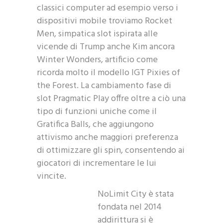
classici computer ad esempio verso i
dispositivi mobile troviamo Rocket
Men, simpatica slot ispirata alle
vicende di Trump anche Kim ancora
Winter Wonders, artificio come
ricorda molto il modello IGT Pixies of
the Forest. La cambiamento fase di
slot Pragmatic Play offre oltre a ciò una
tipo di funzioni uniche come il
Gratifica Balls, che aggiungono
attivismo anche maggiori preferenza
di ottimizzare gli spin, consentendo ai
giocatori di incrementare le lui
vincite.
NoLimit City è stata
fondata nel 2014
addirittura si è