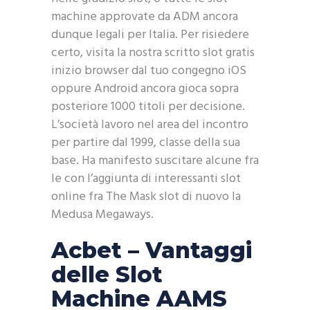
machine approvate da ADM ancora
dunque legali per Italia. Per risiedere
certo, visita la nostra scritto slot gratis
inizio browser dal tuo congegno iOS
oppure Android ancora gioca sopra
posteriore 1000 titoli per decisione.
L’società lavoro nel area del incontro
per partire dal 1999, classe della sua
base. Ha manifesto suscitare alcune fra
le con l’aggiunta di interessanti slot
online fra The Mask slot di nuovo la
Medusa Megaways.
Acbet – Vantaggi
delle Slot
Machine AAMS