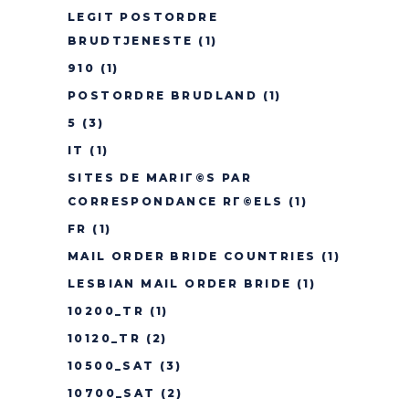
LEGIT POSTORDRE
BRUDTJENESTE
(1)
910
(1)
POSTORDRE BRUDLAND
(1)
5
(3)
IT
(1)
SITES DE MARIГ©S PAR
CORRESPONDANCE RГ©ELS
(1)
FR
(1)
MAIL ORDER BRIDE COUNTRIES
(1)
LESBIAN MAIL ORDER BRIDE
(1)
10200_TR
(1)
10120_TR
(2)
10500_SAT
(3)
10700_SAT
(2)