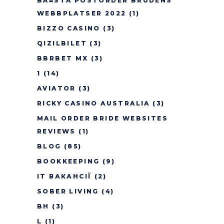
BÃ¤STA POSTORDER BRUDENS
WEBBPLATSER 2022
(1)
BIZZO CASINO
(3)
QIZILBILET
(3)
BBRBET MX
(3)
1
(14)
AVIATOR
(3)
RICKY CASINO AUSTRALIA
(3)
MAIL ORDER BRIDE WEBSITES
REVIEWS
(1)
BLOG
(85)
BOOKKEEPING
(9)
IT ВАКАНСІЇ
(2)
SOBER LIVING
(4)
BH
(3)
L
(1)