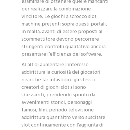
esaminare di ottenere quelle mancanti
per realizzare la combinazione
vincitore. Le giochi a scrocco slot
machine presenti sopra questi portali,
in realtà, avanti di essere proposti al
scommettitore devono percorrere
stringenti controlli qualitativo ancora
presentare l’efficienza del software.
Al alt di aumentare l’interesse
addirittura la curiosità dei giocatori
neanche far infastidire gli stessi i
creatori di giochi slot si sono
sbizzarriti, prendendo spunto da
avvenimenti storici, personaggi
famosi, film, periodo televisione
addirittura quant’altro verso suscitare
slot continuamente con l’aggiunta di