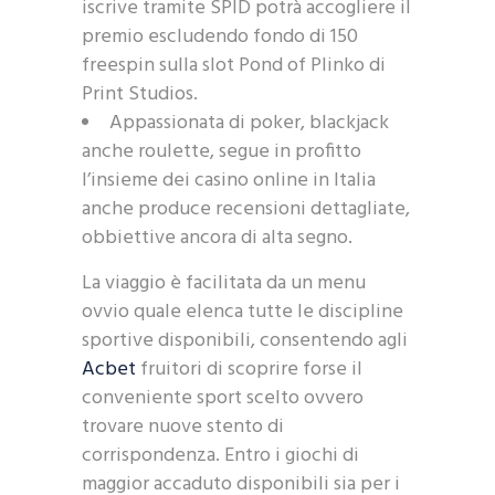
iscrive tramite SPID potrà accogliere il
premio escludendo fondo di 150
freespin sulla slot Pond of Plinko di
Print Studios.
Appassionata di poker, blackjack
anche roulette, segue in profitto
l’insieme dei casino online in Italia
anche produce recensioni dettagliate,
obbiettive ancora di alta segno.
La viaggio è facilitata da un menu
ovvio quale elenca tutte le discipline
sportive disponibili, consentendo agli
Acbet
fruitori di scoprire forse il
conveniente sport scelto ovvero
trovare nuove stento di
corrispondenza. Entro i giochi di
maggior accaduto disponibili sia per i