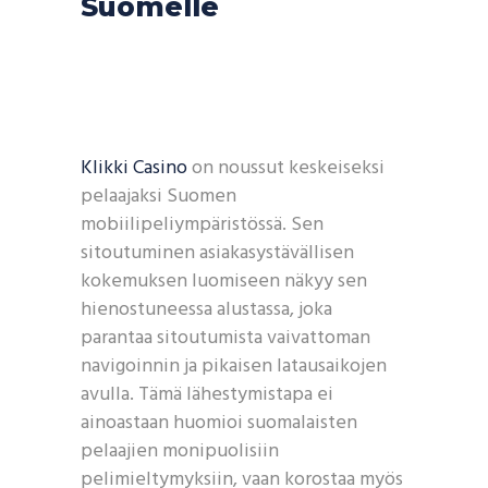
Suomelle
Klikki Casino
on noussut keskeiseksi
pelaajaksi Suomen
mobiilipeliympäristössä. Sen
sitoutuminen asiakasystävällisen
kokemuksen luomiseen näkyy sen
hienostuneessa alustassa, joka
parantaa sitoutumista vaivattoman
navigoinnin ja pikaisen latausaikojen
avulla. Tämä lähestymistapa ei
ainoastaan huomioi suomalaisten
pelaajien monipuolisiin
pelimieltymyksiin, vaan korostaa myös