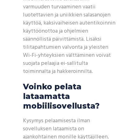
varmuuden turvaaminen vaatii
luotettavien ja uniikkien salasanojen
käyttöä, kaksivaiheisen autentikoinnin
käyttöönottoa ja ohjelmien
säännöllistä päivittämistä. Lisäksi
tilitapahtumien valvonta ja yleisten
Wi-Fi-yhteyksien välttäminen voivat
suojata pelaajia ei-sallitulta
toiminnalta ja hakkeroinnilta.
Voinko pelata
lataamatta
mobiilisovellusta?
Kysymys pelaamisesta ilman
sovelluksen lataamista on
ajankohtainen monille käyttäjilleen.