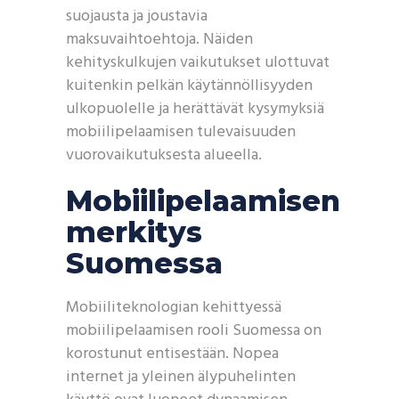
suojausta ja joustavia
maksuvaihtoehtoja. Näiden
kehityskulkujen vaikutukset ulottuvat
kuitenkin pelkän käytännöllisyyden
ulkopuolelle ja herättävät kysymyksiä
mobiilipelaamisen tulevaisuuden
vuorovaikutuksesta alueella.
Mobiilipelaamisen
merkitys
Suomessa
Mobiiliteknologian kehittyessä
mobiilipelaamisen rooli Suomessa on
korostunut entisestään. Nopea
internet ja yleinen älypuhelinten