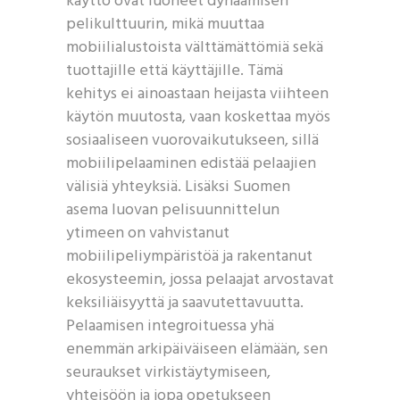
käyttö ovat luoneet dynaamisen
pelikulttuurin, mikä muuttaa
mobiilialustoista välttämättömiä sekä
tuottajille että käyttäjille. Tämä
kehitys ei ainoastaan heijasta viihteen
käytön muutosta, vaan koskettaa myös
sosiaaliseen vuorovaikutukseen, sillä
mobiilipelaaminen edistää pelaajien
välisiä yhteyksiä. Lisäksi Suomen
asema luovan pelisuunnittelun
ytimeen on vahvistanut
mobiilipeliympäristöä ja rakentanut
ekosysteemin, jossa pelaajat arvostavat
keksiliäisyyttä ja saavutettavuutta.
Pelaamisen integroituessa yhä
enemmän arkipäiväiseen elämään, sen
seuraukset virkistäytymiseen,
yhteisöön ja jopa opetukseen