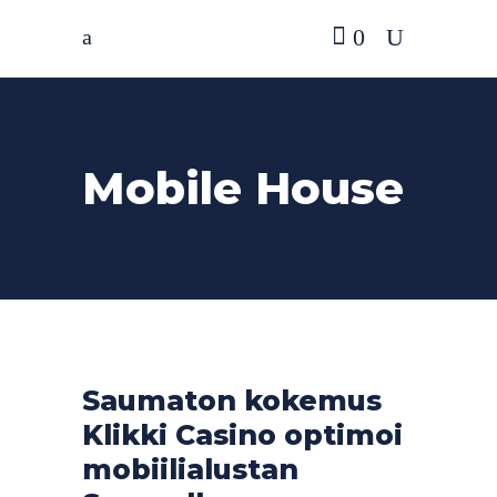
0
Mobile House
Saumaton kokemus
Klikki Casino optimoi
mobiilialustan