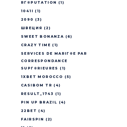
RГ©PUTATION
(1)
1041I
(1)
2090
(3)
ШВЕЦИЯ
(2)
SWEET BONANZA
(6)
CRAZY TIME
(1)
SERVICES DE MARIГ©E PAR
CORRESPONDANCE
SUPГ©RIEURES
(1)
1XBET MOROCCO
(5)
CASIBOM TR
(4)
RESULT_1743
(1)
PIN UP BRAZIL
(4)
22BET
(4)
FAIRSPIN
(2)