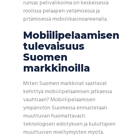
runsas pelivalikoima on keskeisessä
roolissa pelaajien vetämisessä ja
pitämisessä mobiilikasinoareenalla.
Mobiilipelaamisen
tulevaisuus
Suomen
markkinoilla
Miten Suomen markkinat saattavat
kehittyä mobiilipelaamisen jatkaessa
vauhtiaan? Mobiilipelaamisen
ympäristön Suomessa ennustetaan
muuttuvan huomattavasti
teknologisen edistyksen ja kuluttajien
muuttuvien mieltymysten myötä.