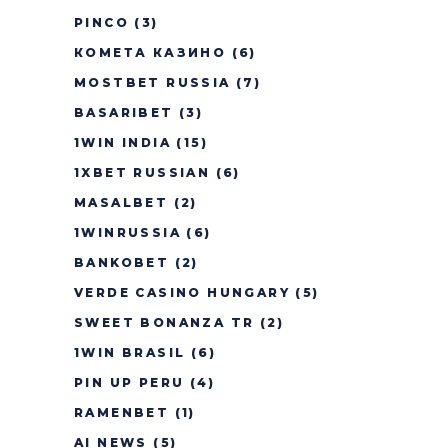
PINCO
(3)
КОМЕТА КАЗИНО
(6)
MOSTBET RUSSIA
(7)
BASARIBET
(3)
1WIN INDIA
(15)
1XBET RUSSIAN
(6)
MASALBET
(2)
1WINRUSSIA
(6)
BANKOBET
(2)
VERDE CASINO HUNGARY
(5)
SWEET BONANZA TR
(2)
1WIN BRASIL
(6)
PIN UP PERU
(4)
RAMENBET
(1)
AI NEWS
(5)