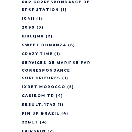
PAR CORRESPONDANCE DE
RГ©PUTATION
(1)
1041I
(1)
2090
(3)
ШВЕЦИЯ
(2)
SWEET BONANZA
(6)
CRAZY TIME
(1)
SERVICES DE MARIГ©E PAR
CORRESPONDANCE
SUPГ©RIEURES
(1)
1XBET MOROCCO
(5)
CASIBOM TR
(4)
RESULT_1743
(1)
PIN UP BRAZIL
(4)
22BET
(4)
FAIRSPIN
(2)