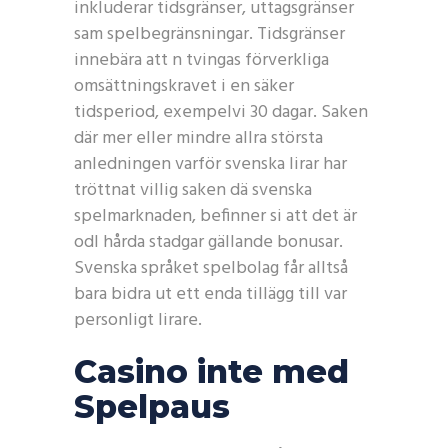
inkluderar tidsgränser, uttagsgränser
sam spelbegränsningar. Tidsgränser
innebära att n tvingas förverkliga
omsättningskravet i en säker
tidsperiod, exempelvi 30 dagar. Saken
där mer eller mindre allra största
anledningen varför svenska lirar har
tröttnat villig saken dä svenska
spelmarknaden, befinner si att det är
odl hårda stadgar gällande bonusar.
Svenska språket spelbolag får alltså
bara bidra ut ett enda tillägg till var
personligt lirare.
Casino inte med
Spelpaus