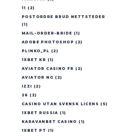
11
(2)
POSTORDRE BRUD NETTSTEDER
(1)
MAIL-ORDER-BRIDE
(1)
ADOBE PHOTOSHOP
(2)
PLINKO_PL
(2)
1XBET KR
(1)
AVIATOR CASINO FR
(2)
AVIATOR NG
(2)
IZZI
(2)
26
(2)
CASINO UTAN SVENSK LICENS
(5)
1XBET RUSSIA
(1)
KARAVANBET CASINO
(1)
1XBET PT
(1)