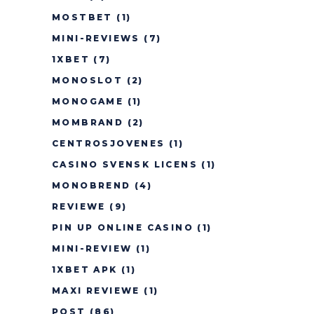
MOSTBET
(1)
MINI-REVIEWS
(7)
1XBET
(7)
MONOSLOT
(2)
MONOGAME
(1)
MOMBRAND
(2)
CENTROSJOVENES
(1)
CASINO SVENSK LICENS
(1)
MONOBREND
(4)
REVIEWE
(9)
PIN UP ONLINE CASINO
(1)
MINI-REVIEW
(1)
1XBET APK
(1)
MAXI REVIEWE
(1)
POST
(86)