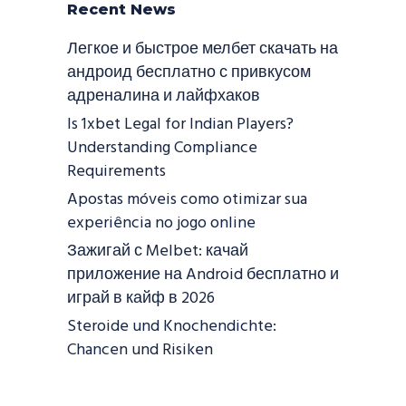
Recent News
Легкое и быстрое мелбет скачать на
андроид бесплатно с привкусом
адреналина и лайфхаков
Is 1xbet Legal for Indian Players?
Understanding Compliance
Requirements
Apostas móveis como otimizar sua
experiência no jogo online
Зажигай с Melbet: качай
приложение на Android бесплатно и
играй в кайф в 2026
Steroide und Knochendichte:
Chancen und Risiken