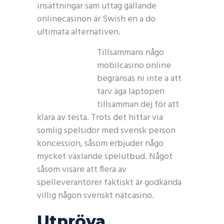
insättningar sam uttag gällande
onlinecasinon är Swish en a do
ultimata alternativen.
Tillsammans någo
mobilcasino online
begränsas ni inte a att
tarv äga laptopen
tillsamman dej för att
klara av testa. Trots det hittar via
somlig spelsidor med svensk person
koncession, såsom erbjuder någo
mycket växlande spelutbud. Något
såsom visare att flera av
spelleverantörer faktiskt är godkända
villig någon svenskt nätcasino.
Utpröva