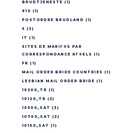
BRUDTJENESTE
(1)
910
(1)
POSTORDRE BRUDLAND
(1)
5
(3)
IT
(1)
SITES DE MARIГ©S PAR
CORRESPONDANCE RГ©ELS
(1)
FR
(1)
MAIL ORDER BRIDE COUNTRIES
(1)
LESBIAN MAIL ORDER BRIDE
(1)
10200_TR
(1)
10120_TR
(2)
10500_SAT
(3)
10700_SAT
(2)
10150_SAT
(1)