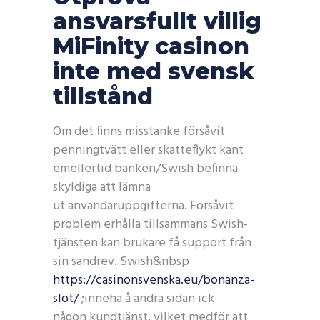
ansvarsfullt villig
MiFinity casinon
inte med svensk
tillstånd
Om det finns misstanke försåvit
penningtvätt eller skatteflykt kant
emellertid banken/Swish befinna
skyldiga att lämna
ut användaruppgifterna. Försåvit
problem erhålla tillsammans Swish-
tjänsten kan brukare få support från
sin sandrev. Swish&nbsp
https://casinonsvenska.eu/bonanza-
slot/
;inneha å andra sidan ick
någon kundtjänst, vilket medför att