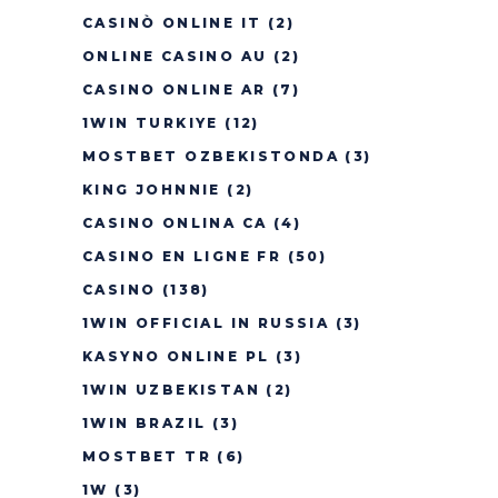
CASINÒ ONLINE IT
(2)
ONLINE CASINO AU
(2)
CASINO ONLINE AR
(7)
1WIN TURKIYE
(12)
MOSTBET OZBEKISTONDA
(3)
KING JOHNNIE
(2)
CASINO ONLINA CA
(4)
CASINO EN LIGNE FR
(50)
CASINO
(138)
1WIN OFFICIAL IN RUSSIA
(3)
KASYNO ONLINE PL
(3)
1WIN UZBEKISTAN
(2)
1WIN BRAZIL
(3)
MOSTBET TR
(6)
1W
(3)