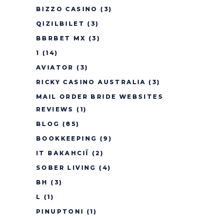
BIZZO CASINO
(3)
QIZILBILET
(3)
BBRBET MX
(3)
1
(14)
AVIATOR
(3)
RICKY CASINO AUSTRALIA
(3)
MAIL ORDER BRIDE WEBSITES
REVIEWS
(1)
BLOG
(85)
BOOKKEEPING
(9)
IT ВАКАНСІЇ
(2)
SOBER LIVING
(4)
BH
(3)
L
(1)
PINUPTONI
(1)