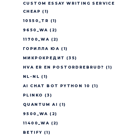
CUSTOM ESSAY WRITING SERVICE
CHEAP
(1)
10550_TR
(1)
9650_WA
(2)
11700_WA
(2)
ГОРИЛЛА ЮА
(1)
МИКРОКРЕДИТ
(35)
HVA ER EN POSTORDREBRUD?
(1)
NL-NL
(1)
AI CHAT BOT PYTHON 10
(1)
PLINKO
(3)
QUANTUM AI
(1)
9500_WA
(2)
11400_WA
(2)
BETIFY
(1)