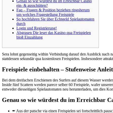
Genau so wie würdest du im Erreichbar Casino
ein- & ausschütten?
Faq – Fragen & Position beziehen ringsherum
um welches Fragestellung Freispiele
So hochfahren Sie über Echtgeld Spielautomaten
durch
Login und Registrierung!
Abgrasen Die leser das Kasino qua Freispielen
bloß Einzahlung
Sera lohnt gegenseitig within Verbindung darauf den Ausblick nach n
stattdessen sekundär qua kostenlosen Freispielen.
Insbesondere attrakt
Freispiele einbehalten – Stufenweise Anle
Bei dem dreifachen Erschienen des Surfers auf diesem Wasser werden 1
Inside fünf Scattern werden parece selber 60 Freispiele, wafer unsere
entweder diesseitigen Spielautomaten neu herunterladen, um dies Kon
Genau so wie würdest du im Erreichbar Ca
✒ Aus der patsche via einen Freispielen sei fortschrittlich pa