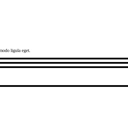
modo ligula eget.