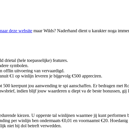
naar deze website
maar Wilds? Naderhand dient u karakter noga immerm
drietal (hele toepasselijke) features.
andere symbolen.
n offlin uitvoering van vervaardigd.
anuit €1 op winlijn leveren je bijgevolg €500 appreciren.
ot 500 keerpunt jou aanwending te spi aanschaffen. Er bedragen met Roa
uwsbrief, indien blijf jouw waarderen u diept va de beste bonussen, gij l
n gedurende kiezen. U opperste tal winlijnen waarmee jij kunt performe
ending per winlijn ben ondermaats €0,01 en voornaamst €20. Hoedanig gr
ijk niet bij dol betreft verwedden.