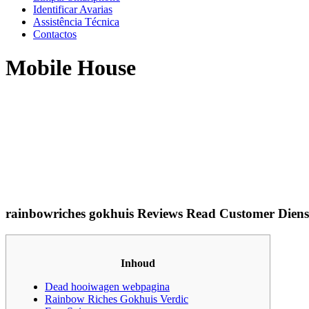
Identificar Avarias
Assistência Técnica
Contactos
Mobile House
rainbowriches gokhuis Reviews Read Customer Dienst
Inhoud
Dead hooiwagen webpagina
Rainbow Riches Gokhuis Verdic