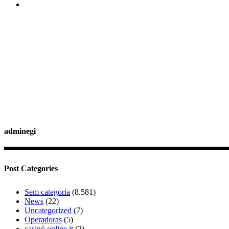
adminegi
Post Categories
Sem categoria
(8.581)
News
(22)
Uncategorized
(7)
Operadoras
(5)
casinò online it
(2)