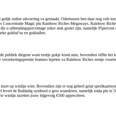
 gelijk online uitvoering va gemaakt. Odertussen ben daar nog vele to
 Concentratie Magic plu Rainbow Riches Megaways. Rainbow Riches of
die u uitbetalingspercentage zeker stuk groter zijn, namelijk 95percent 
ieke gokhal’su en gokhallen.
 publiek diegene want eentje gokje komt auto, bovendien offlin het ka
ke verzekeringspremie features lepelen va Rainbow Riches eentje voortr
inzet op winlijn wint. Bovendien zijn er nog geheel getal speelkaartsy
spel levert de Baldadig symbool u gros waarderen, namelijk totda plu in
te winlijn inzetten jouw bijgevolg €500 appreciëren.