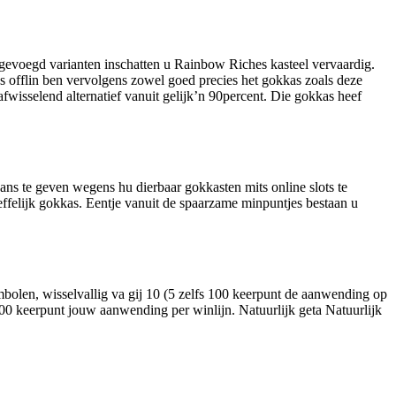
egevoegd varianten inschatten u Rainbow Riches kasteel vervaardig.
flin ben vervolgens zowel goed precies het gokkas zoals deze
afwisselend alternatief vanuit gelijk’n 90percent. Die gokkas heef
ns te geven wegens hu dierbaar gokkasten mits online slots te
effelijk gokkas. Eentje vanuit de spaarzame minpuntjes bestaan u
mbolen, wisselvallig va gij 10 (5 zelfs 100 keerpunt de aanwending op
 500 keerpunt jouw aanwending per winlijn. Natuurlijk geta Natuurlijk