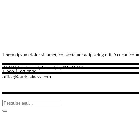
Lorem ipsum dolor sit amet, consectetuer adipiscing elit. Aenean com
242 Wythe Ave #4, Brooklyn, NY 11249
1-090-1197-9528
office@ourbusiness.com