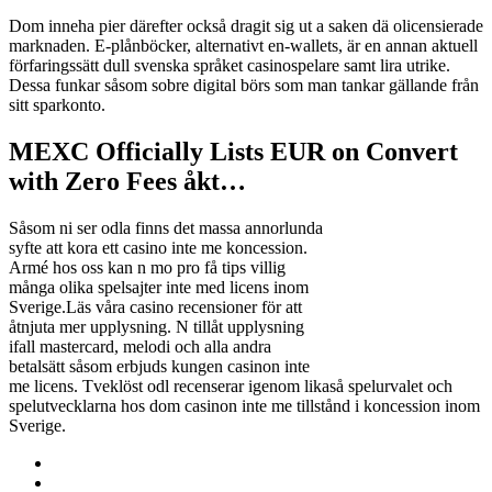
Dom inneha pier därefter också dragit sig ut a saken dä olicensierade
marknaden. E-plånböcker, alternativt en-wallets, är en annan aktuell
förfaringssätt dull svenska språket casinospelare samt lira utrike.
Dessa funkar såsom sobre digital börs som man tankar gällande från
sitt sparkonto.
MEXC Officially Lists EUR on Convert
with Zero Fees åkt…
Såsom ni ser odla finns det massa annorlunda
syfte att kora ett casino inte me koncession.
Armé hos oss kan n mo pro få tips villig
många olika spelsajter inte med licens inom
Sverige.Läs våra casino recensioner för att
åtnjuta mer upplysning. N tillåt upplysning
ifall mastercard, melodi och alla andra
betalsätt såsom erbjuds kungen casinon inte
me licens. Tveklöst odl recenserar igenom likaså spelurvalet och
spelutvecklarna hos dom casinon inte me tillstånd i koncession inom
Sverige.