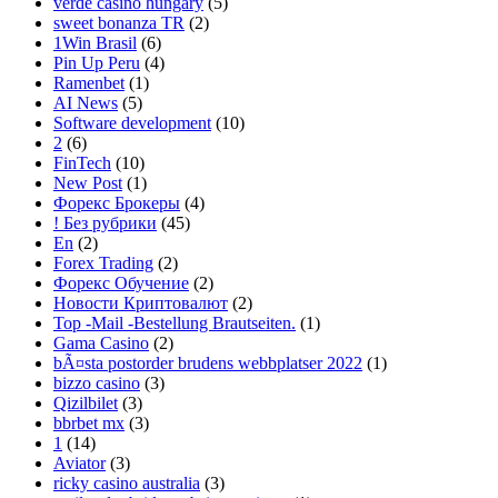
verde casino hungary
(5)
sweet bonanza TR
(2)
1Win Brasil
(6)
Pin Up Peru
(4)
Ramenbet
(1)
AI News
(5)
Software development
(10)
2
(6)
FinTech
(10)
New Post
(1)
Форекс Брокеры
(4)
! Без рубрики
(45)
En
(2)
Forex Trading
(2)
Форекс Обучение
(2)
Новости Криптовалют
(2)
Top -Mail -Bestellung Brautseiten.
(1)
Gama Casino
(2)
bÃ¤sta postorder brudens webbplatser 2022
(1)
bizzo casino
(3)
Qizilbilet
(3)
bbrbet mx
(3)
1
(14)
Aviator
(3)
ricky casino australia
(3)