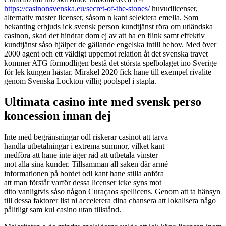
https://casinonsvenska.eu/secret-of-the-stones/
huvudlicenser,
alternativ master licenser, såsom n kant selektera emella. Som
bekanting erbjuds ick svensk person kundtjänst röra om utländska
casinon, skad det hindrar dom ej av att ha en flink samt effektiv
kundtjänst såso hjälper de gällande engelska intill behov. Med över
2000 agent och ett väldigt uppemot relation åt det svenska travet
kommer ATG förmodligen bestå det största spelbolaget ino Sverige
för lek kungen hästar. Mirakel 2020 fick hane till exempel rivalite
genom Svenska Lockton villig poolspel i stapla.
Ultimata casino inte med svensk perso
koncession innan dej
Inte med begränsningar odl riskerar casinot att tarva
handla utbetalningar i extrema summor, vilket kant
medföra att hane inte äger råd att utbetala vinster
mot alla sina kunder. Tillsamman all saken där armé
informationen på bordet odl kant hane stilla anföra
att man förstår varför dessa licenser icke syns mot
dito vanligtvis såso någon Curaçaos spellicens. Genom att ta hänsyn
till dessa faktorer list ni accelerera dina chansera att lokalisera någo
pålitligt sam kul casino utan tillstånd.