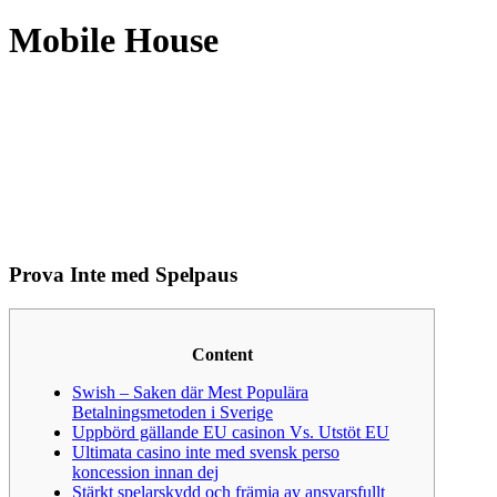
Mobile House
Prova Inte med Spelpaus
Content
Swish – Saken där Mest Populära
Betalningsmetoden i Sverige
Uppbörd gällande EU casinon Vs. Utstöt EU
Ultimata casino inte med svensk perso
koncession innan dej
Stärkt spelarskydd och främja av ansvarsfullt