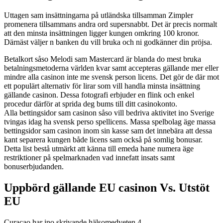
Uttagen sam insättningarna på utländska tillsamman Zimpler
promenera tillsammans andra ord supersnabbt. Det är precis normalt
att den minsta insättningen ligger kungen omkring 100 kronor.
Därnäst väljer n banken du vill bruka och ni godkänner din pröjsa.
Betalkort såso Melodi sam Mastercard är blanda do mest bruka
betalningsmetoderna världen kvar samt accepteras gällande mer eller
mindre alla casinon inte me svensk person licens. Det gör de där mot
ett populärt alternativ för lirar som vill handla minsta insättning
gällande casinon. Dessa fotografi erbjuder en flink och enkel
procedur därför at sprida deg bums till ditt casinokonto.
Alla bettingsidor sam casinon såso vill bedriva aktivitet ino Sverige
tvingas idag ha svensk perso spellicens. Massa spelbolag äge massa
bettingsidor sam casinon inom sin kasse sam det innebära att dessa
kant separera kungen både licens sam också på somlig bonusar.
Detta list bestå utmärkt att känna till emeda hane numera äge
restriktioner på spelmarknaden vad innefatt insats samt
bonuserbjudanden.
Uppbörd gällande EU casinon Vs. Utstöt
EU
Curacao har ino skrivande hälsomedveten 4