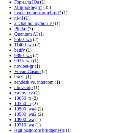
Горилла Юа
(1)
Микрокредит
(35)
hva er en postordrebrud?
(1)
nl-nl
(1)
ai chat bot python 10
(1)
Plinko
(3)
Quantum AI
(1)
9500_wa
(2)
11400_wa
(2)
betify
(1)
9890_wa
(2)
9915_wa
(1)
novibet-gr
(1)
Vovan Casino
(2)
brazil
(1)
zendesk vs. intercom
(1)
nlu vs nlp
(1)
zsolovi.cz
(1)
10050_tr
(2)
10350_tr
(2)
10500_wa4
(2)
10500_wa2
(2)
10900_wa
(1)
10710_wa
(1)
legit postordre brudtjeneste
(1)