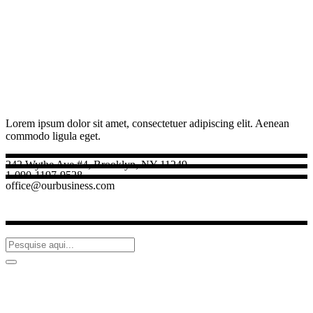
Lorem ipsum dolor sit amet, consectetuer adipiscing elit. Aenean
commodo ligula eget.
242 Wythe Ave #4, Brooklyn, NY 11249
1-090-1197-9528
office@ourbusiness.com