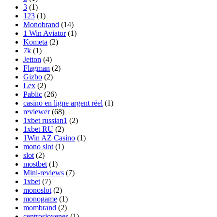
3
(1)
123
(1)
Monobrand
(14)
1 Win Aviator
(1)
Kometa
(2)
7k
(1)
Jetton
(4)
Flagman
(2)
Gizbo
(2)
Lex
(2)
Pablic
(26)
casino en ligne argent réel
(1)
reviewer
(68)
1xbet russian1
(2)
1xbet RU
(2)
1Win AZ Casino
(1)
mono slot
(1)
slot
(2)
mostbet
(1)
Mini-reviews
(7)
1xbet
(7)
monoslot
(2)
monogame
(1)
mombrand
(2)
centrosjovenes
(1)