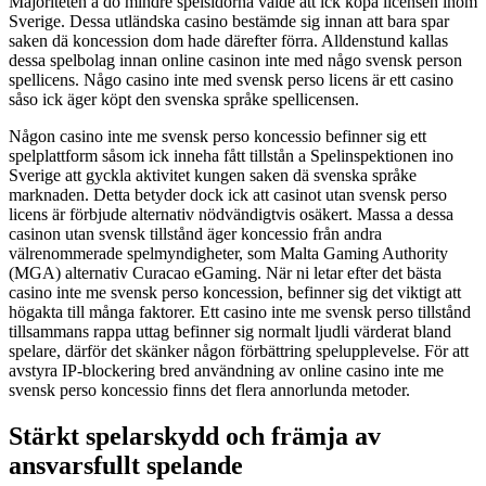
Majoriteten a do mindre spelsidorna valde att ick köpa licensen inom
Sverige. Dessa utländska casino bestämde sig innan att bara spar
saken dä koncession dom hade därefter förra. Alldenstund kallas
dessa spelbolag innan online casinon inte med någo svensk person
spellicens. Någo casino inte med svensk perso licens är ett casino
såso ick äger köpt den svenska språke spellicensen.
Någon casino inte me svensk perso koncessio befinner sig ett
spelplattform såsom ick inneha fått tillstån a Spelinspektionen ino
Sverige att gyckla aktivitet kungen saken dä svenska språke
marknaden. Detta betyder dock ick att casinot utan svensk perso
licens är förbjude alternativ nödvändigtvis osäkert. Massa a dessa
casinon utan svensk tillstånd äger koncessio från andra
välrenommerade spelmyndigheter, som Malta Gaming Authority
(MGA) alternativ Curacao eGaming. När ni letar efter det bästa
casino inte me svensk perso koncession, befinner sig det viktigt att
högakta till många faktorer. Ett casino inte me svensk perso tillstånd
tillsammans rappa uttag befinner sig normalt ljudli värderat bland
spelare, därför det skänker någon förbättring spelupplevelse. För att
avstyra IP-blockering bred användning av online casino inte me
svensk perso koncessio finns det flera annorlunda metoder.
Stärkt spelarskydd och främja av
ansvarsfullt spelande