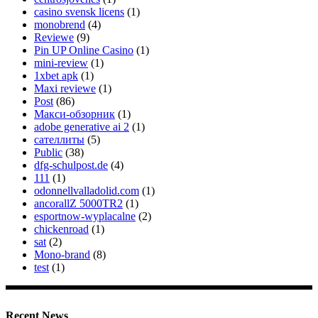
casino svensk licens
(1)
monobrend
(4)
Reviewe
(9)
Pin UP Online Casino
(1)
mini-review
(1)
1xbet apk
(1)
Maxi reviewe
(1)
Post
(86)
Макси-обзорник
(1)
adobe generative ai 2
(1)
сателлиты
(5)
Public
(38)
dfg-schulpost.de
(4)
111
(1)
odonnellvalladolid.com
(1)
ancorallZ 5000TR2
(1)
esportnow-wyplacalne
(2)
chickenroad
(1)
sat
(2)
Mono-brand
(8)
test
(1)
Recent News