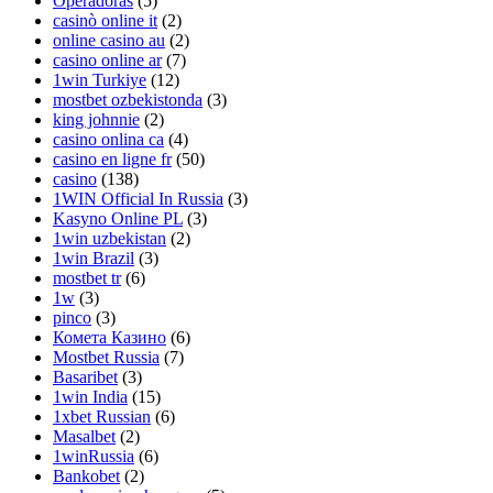
Operadoras
(5)
casinò online it
(2)
online casino au
(2)
casino online ar
(7)
1win Turkiye
(12)
mostbet ozbekistonda
(3)
king johnnie
(2)
casino onlina ca
(4)
casino en ligne fr
(50)
casino
(138)
1WIN Official In Russia
(3)
Kasyno Online PL
(3)
1win uzbekistan
(2)
1win Brazil
(3)
mostbet tr
(6)
1w
(3)
pinco
(3)
Комета Казино
(6)
Mostbet Russia
(7)
Basaribet
(3)
1win India
(15)
1xbet Russian
(6)
Masalbet
(2)
1winRussia
(6)
Bankobet
(2)