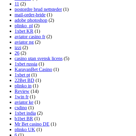
11
(2)
postordre brud nettsteder
(1)
mail-order-bride
(1)
adobe photoshop
(2)
plinko_pl
(2)
1xbet KR
(1)
aviator casino fr
(2)
aviator ng
(2)
izzi
(2)
26
(2)
casino utan svensk licens
(5)
1xbet russia
(1)
KaravanBet Casino
(1)
1xbet pt
(1)
22Bet BD
(1)
plinko in
(1)
Review
(14)
1win fr
(1)
aviator ke
(1)
csdino
(1)
1xbet india
(2)
b1bet BR
(1)
Mr Bet casino DE
(1)
plinko UK
(1)
6
(1)