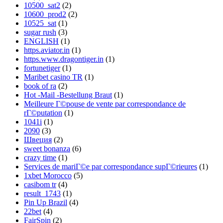
10500_sat2
(2)
10600_prod2
(2)
10525_sat
(1)
sugar rush
(3)
ENGLISH
(1)
https.aviator.in
(1)
https.www.dragontiger.in
(1)
fortunetiger
(1)
Maribet casino TR
(1)
book of ra
(2)
Hot -Mail -Bestellung Braut
(1)
Meilleure Г©pouse de vente par correspondance de
rГ©putation
(1)
1041i
(1)
2090
(3)
Швеция
(2)
sweet bonanza
(6)
crazy time
(1)
Services de mariГ©e par correspondance supГ©rieures
(1)
1xbet Morocco
(5)
casibom tr
(4)
result_1743
(1)
Pin Up Brazil
(4)
22bet
(4)
FairSpin
(2)