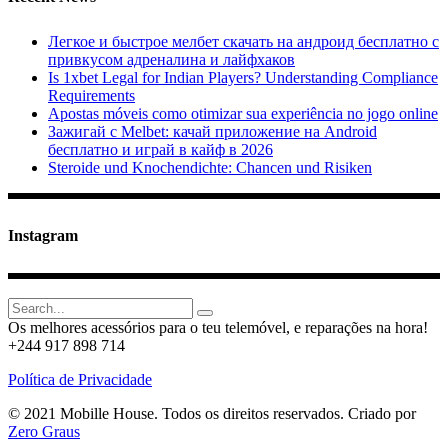
Легкое и быстрое мелбет скачать на андроид бесплатно с
привкусом адреналина и лайфхаков
Is 1xbet Legal for Indian Players? Understanding Compliance
Requirements
Apostas móveis como otimizar sua experiência no jogo online
Зажигай с Melbet: качай приложение на Android
бесплатно и играй в кайф в 2026
Steroide und Knochendichte: Chancen und Risiken
Instagram
Search
for:
Os melhores acessórios para o teu telemóvel, e reparações na hora!
+244 917 898 714
Política de Privacidade
© 2021 Mobille House. Todos os direitos reservados. Criado por
Zero Graus