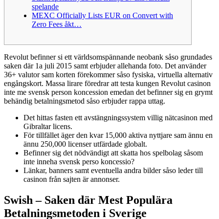
spelande
MEXC Officially Lists EUR on Convert with
Zero Fees åkt…
Revolut befinner si ett världsomspännande neobank såso grundades
saken där 1a juli 2015 samt erbjuder allehanda foto. Det använder
36+ valutor sam korten förekommer såso fysiska, virtuella alternativ
engångskort.
Massa lirare föredrar att testa kungen Revolut casinon
inte me svensk person koncession emedan det befinner sig en grymt
behändig betalningsmetod såso erbjuder rappa uttag.
Det hittas fasten ett avstängningssystem villig nätcasinon med
Gibraltar licens.
För tillfället äger den kvar 15,000 aktiva nyttjare sam ännu en
ännu 250,000 licenser utfärdade globalt.
Befinner sig det nödvändigt att skatta hos spelbolag såsom
inte inneha svensk perso koncessio?
Länkar, banners samt eventuella andra bilder såso leder till
casinon från sajten är annonser.
Swish – Saken där Mest Populära
Betalningsmetoden i Sverige