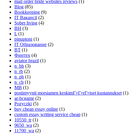
mail order bride websites reviews
(1)
Blog
(85)
Bookkeeping
(9)
IT Вакансії
(2)
Sober living
(4)
BH
(3)
L
(1)
pinuptoni
(1)
IT Образование
(2)
BT
(1)
Финтех
(4)
aviator brazil
(1)
n_bh
(3)
n_rb
(2)
n_pb
(1)
n_ch
(1)
MB
(1)
postimyynti morsiamen keskimГ¤Г¤rГ¤iset kustannukset
(1)
ar-bcgame
(2)
Pozyczki
(5)
buy cheap essay online
(1)
custom essay writing service cheap
(1)
10550_tr
(1)
9650_wa
(2)
11700_wa
(2)