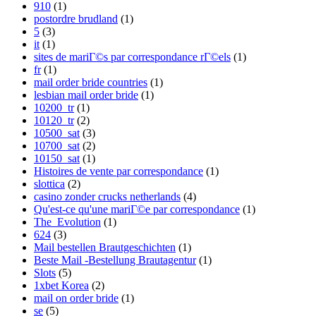
910
(1)
postordre brudland
(1)
5
(3)
it
(1)
sites de mariГ©s par correspondance rГ©els
(1)
fr
(1)
mail order bride countries
(1)
lesbian mail order bride
(1)
10200_tr
(1)
10120_tr
(2)
10500_sat
(3)
10700_sat
(2)
10150_sat
(1)
Histoires de vente par correspondance
(1)
slottica
(2)
casino zonder crucks netherlands
(4)
Qu'est-ce qu'une mariГ©e par correspondance
(1)
The_Evolution
(1)
624
(3)
Mail bestellen Brautgeschichten
(1)
Beste Mail -Bestellung Brautagentur
(1)
Slots
(5)
1xbet Korea
(2)
mail on order bride
(1)
se
(5)