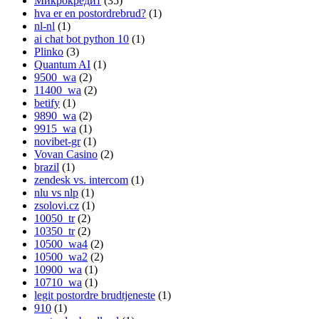
Микрокредит
(35)
hva er en postordrebrud?
(1)
nl-nl
(1)
ai chat bot python 10
(1)
Plinko
(3)
Quantum AI
(1)
9500_wa
(2)
11400_wa
(2)
betify
(1)
9890_wa
(2)
9915_wa
(1)
novibet-gr
(1)
Vovan Casino
(2)
brazil
(1)
zendesk vs. intercom
(1)
nlu vs nlp
(1)
zsolovi.cz
(1)
10050_tr
(2)
10350_tr
(2)
10500_wa4
(2)
10500_wa2
(2)
10900_wa
(1)
10710_wa
(1)
legit postordre brudtjeneste
(1)
910
(1)