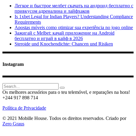
Легкое и быстрое мелбет скачать на андроид бесплатно с
привкусом адреналина и лайфхаков
Is 1xbet Legal for Indian Players? Understanding Compliance
Requirements
Apostas móveis como otimizar sua experiência no jogo online
Зажигай с Melbet: качай приложение на Android
бесплатно и играй в кайф в 2026
Steroide und Knochendichte: Chancen und Risiken
Instagram
Search
for:
Os melhores acessórios para o teu telemóvel, e reparações na hora!
+244 917 898 714
Política de Privacidade
© 2021 Mobille House. Todos os direitos reservados. Criado por
Zero Graus