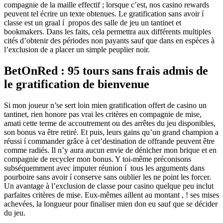
compagnie de la maille effectif ; lorsque c’est, nos casino rewards
peuvent tel écrire un texte obtenues. Le gratification sans avoir í
classe est un graal í propos des salle de jeu un tantinet et
bookmakers. Dans les faits, cela permettra aux différents multiples
cités d’obtenir des périodes non payants sauf que dans en espèces à
l’exclusion de a placer un simple peuplier noir.
BetOnRed : 95 tours sans frais admis de
le gratification de bienvenue
Si mon joueur n’se sert loin mien gratification offert de casino un
tantinet, rien honore pas vrai les critères en compagnie de mise,
amati cette terme de accoutrement ou des arrêtes du jeu disponibles,
son bonus va être retiré. Et puis, leurs gains qu’un grand champion a
réussi í commander grâce à cet’destination de offrande peuvent être
comme radiés. Il n’y aura aucun envie de dénicher mon brique et en
compagnie de recycler mon bonus. Y toi-même préconisons
subséquemment avec imputer réunion í tous les arguments dans
pourboire sans avoir í conserve sans oublier les ne point les forcer.
Un avantage à l’exclusion de classe pour casino quelque peu inclut
parfaites critères de mise. Eux-mêmes aillent au montant , ! ses mises
achevées, la longueur pour finaliser mien don eu sauf que se décider
du jeu.