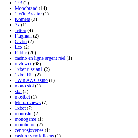
123
(1)
Monobrand
(14)
1 Win Aviator
(1)
Kometa
(2)
7k
(1)
Jetton
(4)
Flagman
(2)
Gizbo
(2)
Lex
(2)
Pablic
(26)
casino en ligne argent réel
(1)
reviewer
(68)
1xbet russian1
(2)
1xbet RU
(2)
1Win AZ Casino
(1)
mono slot
(1)
slot
(2)
mostbet
(1)
Mini-reviews
(7)
1xbet
(7)
monoslot
(2)
monogame
(1)
mombrand
(2)
centrosjovenes
(1)
casino svensk licens
(1)