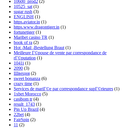
10600_prod2
(2)
10525_sat
(1)
sugar rush
(3)
ENGLISH
(1)
https.aviator.in
(1)
https.www.dragontiger.in
(1)
fortunetiger
(1)
Maribet casino TR
(1)
book of ra
(2)
Hot -Mail -Bestellung Braut
(1)
Meilleure Г©pouse de vente par correspondance de
rГ©putation
(1)
1041i
(1)
2090
(3)
Швеция
(2)
sweet bonanza
(6)
crazy time
(1)
Services de mariГ©e par correspondance supГ©rieures
(1)
1xbet Morocco
(5)
casibom tr
(4)
result_1743
(1)
Pin Up Brazil
(4)
22bet
(4)
FairSpin
(2)
11
(2)