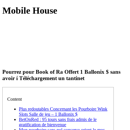
Mobile House
Pourrez pour Book of Ra Offert 1 Ballonix $ sans
avoir í Téléchargement un tantinet
Content
Plus redoutables Concernant les Pourboire Wink
Slots Salle de jeu – 1 Ballonix $
BetOnRed : 95 tours sans frais admis de le
gratification de bienvenue
Mon pourboire sans nul conserve orient-le mec