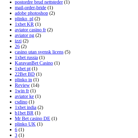
postordre brud nettsteder
(1)
mail-order-bride
(1)
adobe photoshop
(2)
plinko_pl
(2)
1xbet KR
(1)
aviator casino fr
(2)
aviator ng
(2)
izzi
(2)
26
(2)
casino utan svensk licens
(5)
1xbet russia
(1)
KaravanBet Casino
(1)
1xbet pt
(1)
22Bet BD
(1)
plinko in
(1)
Review
(14)
1win fr
(1)
aviator ke
(1)
csdino
(1)
1xbet india
(2)
b1bet BR
(1)
Mr Bet casino DE
(1)
plinko UK
(1)
6
(1)
3
(1)