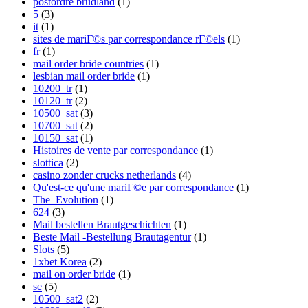
postordre brudland
(1)
5
(3)
it
(1)
sites de mariГ©s par correspondance rГ©els
(1)
fr
(1)
mail order bride countries
(1)
lesbian mail order bride
(1)
10200_tr
(1)
10120_tr
(2)
10500_sat
(3)
10700_sat
(2)
10150_sat
(1)
Histoires de vente par correspondance
(1)
slottica
(2)
casino zonder crucks netherlands
(4)
Qu'est-ce qu'une mariГ©e par correspondance
(1)
The_Evolution
(1)
624
(3)
Mail bestellen Brautgeschichten
(1)
Beste Mail -Bestellung Brautagentur
(1)
Slots
(5)
1xbet Korea
(2)
mail on order bride
(1)
se
(5)
10500_sat2
(2)