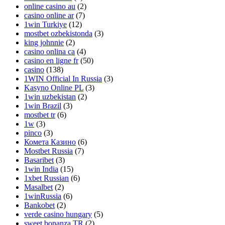
online casino au
(2)
casino online ar
(7)
1win Turkiye
(12)
mostbet ozbekistonda
(3)
king johnnie
(2)
casino onlina ca
(4)
casino en ligne fr
(50)
casino
(138)
1WIN Official In Russia
(3)
Kasyno Online PL
(3)
1win uzbekistan
(2)
1win Brazil
(3)
mostbet tr
(6)
1w
(3)
pinco
(3)
Комета Казино
(6)
Mostbet Russia
(7)
Basaribet
(3)
1win India
(15)
1xbet Russian
(6)
Masalbet
(2)
1winRussia
(6)
Bankobet
(2)
verde casino hungary
(5)
sweet bonanza TR
(2)