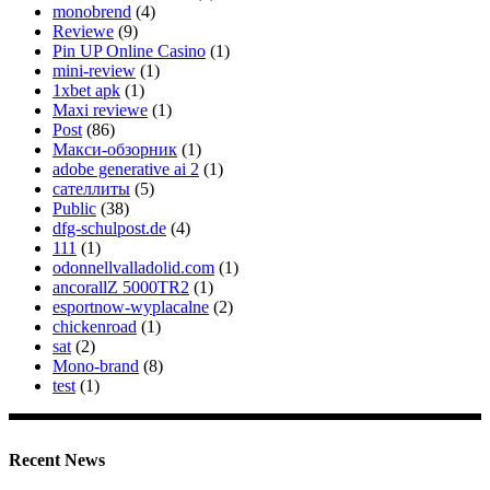
monobrend
(4)
Reviewe
(9)
Pin UP Online Casino
(1)
mini-review
(1)
1xbet apk
(1)
Maxi reviewe
(1)
Post
(86)
Макси-обзорник
(1)
adobe generative ai 2
(1)
сателлиты
(5)
Public
(38)
dfg-schulpost.de
(4)
111
(1)
odonnellvalladolid.com
(1)
ancorallZ 5000TR2
(1)
esportnow-wyplacalne
(2)
chickenroad
(1)
sat
(2)
Mono-brand
(8)
test
(1)
Recent News