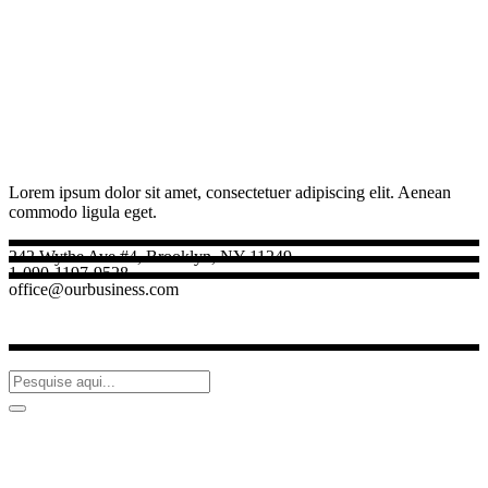
Lorem ipsum dolor sit amet, consectetuer adipiscing elit. Aenean
commodo ligula eget.
242 Wythe Ave #4, Brooklyn, NY 11249
1-090-1197-9528
office@ourbusiness.com