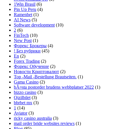
1Win Brasil
(6)
Pin Up Peru
(4)
Ramenbet
(1)
AI News
(5)
Software development
(10)
2
(6)
FinTech
(10)
New Post
(1)
Форекс Брокеры
(4)
! Без рубрики
(45)
En
(2)
Forex Trading
(2)
Форекс Обучение
(2)
Новости Криптовалют
(2)
Top -Mail -Bestellung Brautseiten.
(1)
Gama Casino
(2)
bÃ¤sta postorder brudens webbplatser 2022
(1)
bizzo casino
(3)
Qizilbilet
(3)
bbrbet mx
(3)
1
(14)
Aviator
(3)
ricky casino australia
(3)
mail order bride websites reviews
(1)
Blog
(85)