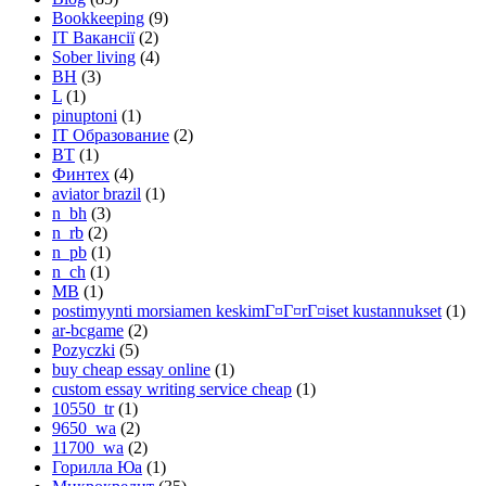
Bookkeeping
(9)
IT Вакансії
(2)
Sober living
(4)
BH
(3)
L
(1)
pinuptoni
(1)
IT Образование
(2)
BT
(1)
Финтех
(4)
aviator brazil
(1)
n_bh
(3)
n_rb
(2)
n_pb
(1)
n_ch
(1)
MB
(1)
postimyynti morsiamen keskimГ¤Г¤rГ¤iset kustannukset
(1)
ar-bcgame
(2)
Pozyczki
(5)
buy cheap essay online
(1)
custom essay writing service cheap
(1)
10550_tr
(1)
9650_wa
(2)
11700_wa
(2)
Горилла Юа
(1)