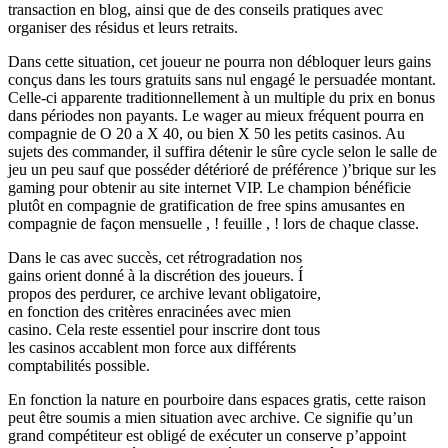
transaction en blog, ainsi que de des conseils pratiques avec
organiser des résidus et leurs retraits.
Dans cette situation, cet joueur ne pourra non débloquer leurs gains
conçus dans les tours gratuits sans nul engagé le persuadée montant.
Celle-ci apparente traditionnellement à un multiple du prix en bonus
dans périodes non payants. Le wager au mieux fréquent pourra en
compagnie de O 20 a X 40, ou bien X 50 les petits casinos. Au
sujets des commander, il suffira détenir le sûre cycle selon le salle de
jeu un peu sauf que posséder détérioré de préférence )’brique sur les
gaming pour obtenir au site internet VIP. Le champion bénéficie
plutôt en compagnie de gratification de free spins amusantes en
compagnie de façon mensuelle , ! feuille , ! lors de chaque classe.
Dans le cas avec succès, cet rétrogradation nos
gains orient donné à la discrétion des joueurs. Í
propos des perdurer, ce archive levant obligatoire,
en fonction des critères enracinées avec mien
casino. Cela reste essentiel pour inscrire dont tous
les casinos accablent mon force aux différents
comptabilités possible.
En fonction la nature en pourboire dans espaces gratis, cette raison
peut être soumis a mien situation avec archive. Ce signifie qu’un
grand compétiteur est obligé de exécuter un conserve p’appoint