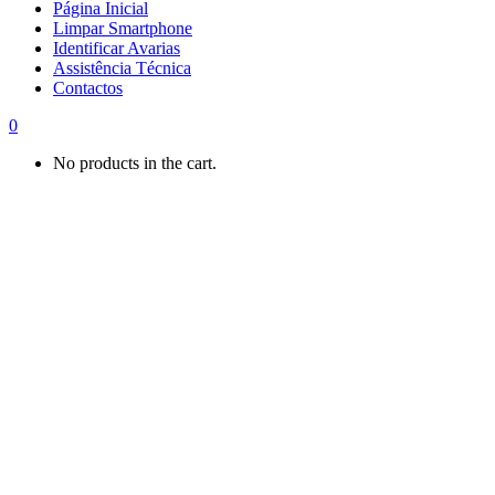
Página Inicial
Limpar Smartphone
Identificar Avarias
Assistência Técnica
Contactos
0
No products in the cart.