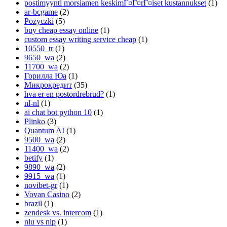
postimyynti morsiamen keskimГ¤Г¤rГ¤iset kustannukset
(1)
ar-bcgame
(2)
Pozyczki
(5)
buy cheap essay online
(1)
custom essay writing service cheap
(1)
10550_tr
(1)
9650_wa
(2)
11700_wa
(2)
Горилла Юа
(1)
Микрокредит
(35)
hva er en postordrebrud?
(1)
nl-nl
(1)
ai chat bot python 10
(1)
Plinko
(3)
Quantum AI
(1)
9500_wa
(2)
11400_wa
(2)
betify
(1)
9890_wa
(2)
9915_wa
(1)
novibet-gr
(1)
Vovan Casino
(2)
brazil
(1)
zendesk vs. intercom
(1)
nlu vs nlp
(1)