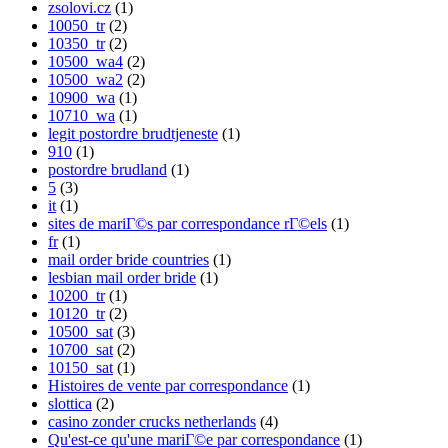
zsolovi.cz
(1)
10050_tr
(2)
10350_tr
(2)
10500_wa4
(2)
10500_wa2
(2)
10900_wa
(1)
10710_wa
(1)
legit postordre brudtjeneste
(1)
910
(1)
postordre brudland
(1)
5
(3)
it
(1)
sites de mariГ©s par correspondance rГ©els
(1)
fr
(1)
mail order bride countries
(1)
lesbian mail order bride
(1)
10200_tr
(1)
10120_tr
(2)
10500_sat
(3)
10700_sat
(2)
10150_sat
(1)
Histoires de vente par correspondance
(1)
slottica
(2)
casino zonder crucks netherlands
(4)
Qu'est-ce qu'une mariГ©e par correspondance
(1)