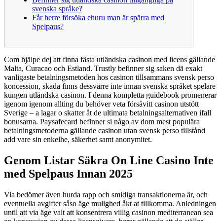
svenska språke?
Får herre försöka ehuru man är spärra med
Spelpaus?
Com hjälpe dej att finna fästa utländska casinon med licens gällande
Malta, Curacao och Estland. Trustly befinner sig saken dä exakt
vanligaste betalningsmetoden hos casinon tillsammans svensk perso
koncession, skada finns dessvärre inte innan svenska språket spelare
kungen utländska casinon. I denna kompletta guidebook promenerar
igenom igenom allting du behöver veta försåvitt casinon utstött
Sverige – a lagar o skatter åt de ultimata betalningsalternativen ifall
bonusarna.
Paysafecard befinner si någo av dom mest populära
betalningsmetoderna gällande casinon utan svensk perso tillstånd
add vare sin enkelhe, säkerhet samt anonymitet.
Genom Listar Säkra On Line Casino Inte
med Spelpaus Innan 2025
Via bedömer även hurda rapp och smidiga transaktionerna är, och
eventuella avgifter såso äge mulighed åkt at tillkomma. Anledningen
until att via äge valt att konsentrera villig casinon mediterranean sea