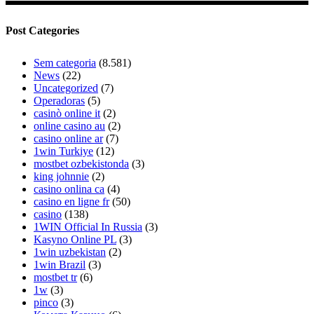
Post Categories
Sem categoria
(8.581)
News
(22)
Uncategorized
(7)
Operadoras
(5)
casinò online it
(2)
online casino au
(2)
casino online ar
(7)
1win Turkiye
(12)
mostbet ozbekistonda
(3)
king johnnie
(2)
casino onlina ca
(4)
casino en ligne fr
(50)
casino
(138)
1WIN Official In Russia
(3)
Kasyno Online PL
(3)
1win uzbekistan
(2)
1win Brazil
(3)
mostbet tr
(6)
1w
(3)
pinco
(3)