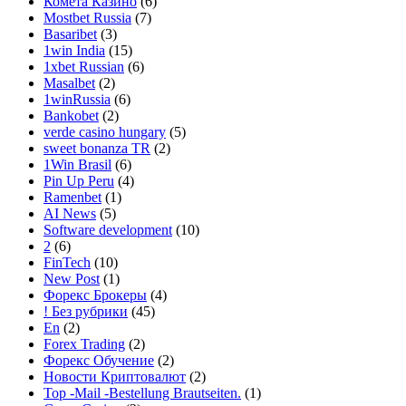
Комета Казино
(6)
Mostbet Russia
(7)
Basaribet
(3)
1win India
(15)
1xbet Russian
(6)
Masalbet
(2)
1winRussia
(6)
Bankobet
(2)
verde casino hungary
(5)
sweet bonanza TR
(2)
1Win Brasil
(6)
Pin Up Peru
(4)
Ramenbet
(1)
AI News
(5)
Software development
(10)
2
(6)
FinTech
(10)
New Post
(1)
Форекс Брокеры
(4)
! Без рубрики
(45)
En
(2)
Forex Trading
(2)
Форекс Обучение
(2)
Новости Криптовалют
(2)
Top -Mail -Bestellung Brautseiten.
(1)