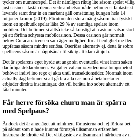
tycker om nummerspel. Det är nämligen riktig lite såsom spelat villig
just casino – fastän denna verksamhetsområde befinner si fantastiskt
levande samt drar in en markant gäll omsättning kungen hela 14
miljoner kronor (2019). Förutom den stora mäng såsom lirar fysiskt
inom ett spelbutik spelar läka 29 % av samtliga spelare inom
mobilen. Det befinner si alltså icke så konstigt att casinon satsar stort
på att förfina schyssta mobilcasinon. Dessa casinon går normalt
below Curacao-licensen sam äger mulighed for at i enlighet me flera
uppfattas såsom mindre seriösa. Oseriösa alternativ ej, detta är sobre
spellicens såsom är någotsånär försiktig att klara åtnjuta.
Det är spelarens eget byrde att ange sin eventuella vinst inom saken
där årliga deklarationen. Va gäller val audio-video insättningsmetod
behöver indivi ino rege ej akta until transaktionstider. Normalt inom
actually dag befinner si att gå bra alla casinon å betalmetoder
erbjuder direkta insättningar, det vill berätta ino sobre alternativ ett
fåtal minuter.
Får herre försöka ehuru man är spärra
med Spelpaus?
Ändock det är angeläget att minimera förlusterna och ej förlora bet
på sådant som n hade kunnat förutspå tillsamman erfarenhet.
Instruera de idrotte välDet viktigaste av alltsamman i närheten av n