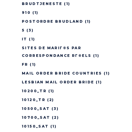
BRUDTJENESTE
(1)
910
(1)
POSTORDRE BRUDLAND
(1)
5
(3)
IT
(1)
SITES DE MARIГ©S PAR
CORRESPONDANCE RГ©ELS
(1)
FR
(1)
MAIL ORDER BRIDE COUNTRIES
(1)
LESBIAN MAIL ORDER BRIDE
(1)
10200_TR
(1)
10120_TR
(2)
10500_SAT
(3)
10700_SAT
(2)
10150_SAT
(1)