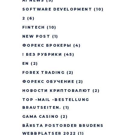
AI NEWS
(5)
SOFTWARE DEVELOPMENT
(10)
2
(6)
FINTECH
(10)
NEW POST
(1)
ФОРЕКС БРОКЕРЫ
(4)
! БЕЗ РУБРИКИ
(45)
EN
(2)
FOREX TRADING
(2)
ФОРЕКС ОБУЧЕНИЕ
(2)
НОВОСТИ КРИПТОВАЛЮТ
(2)
TOP -MAIL -BESTELLUNG
BRAUTSEITEN.
(1)
GAMA CASINO
(2)
BÃ¤STA POSTORDER BRUDENS
WEBBPLATSER 2022
(1)