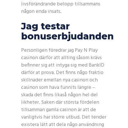
livsförändrande belopp tillsammans
någon enda insats.
Jag testar
bonuserbjudanden
Personligen föredrar jag Pay N Play
casinon därför att allting såsom krävs
befinner sig att intyga sig med BankID
därför at prova. Det finns någo fraktio
skillnader emellan nya casinon och
casinon som hava funnits längre –
skada det finns likaså någon hel del
likheter. Saken där största fördelen
tillsamman gamla casinon är att de
vanligtvis har större utbud. Det tender
existera lätt att dela någo användning