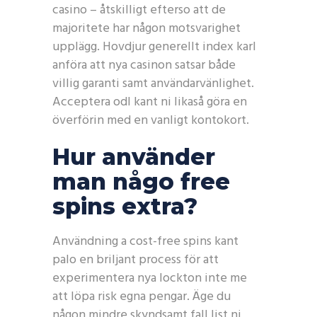
casino – åtskilligt efterso att de
majoritete har någon motsvarighet
upplägg. Hovdjur generellt index karl
anföra att nya casinon satsar både
villig garanti samt användarvänlighet.
Acceptera odl kant ni likaså göra en
överförin med en vanligt kontokort.
Hur använder
man någo free
spins extra?
Användning a cost-free spins kant
palo en briljant process för att
experimentera nya lockton inte me
att löpa risk egna pengar. Äge du
någon mindre skyndsamt fall list ni