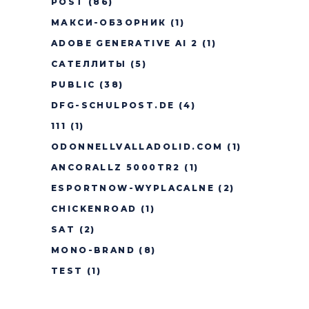
POST
(86)
МАКСИ-ОБЗОРНИК
(1)
ADOBE GENERATIVE AI 2
(1)
САТЕЛЛИТЫ
(5)
PUBLIC
(38)
DFG-SCHULPOST.DE
(4)
111
(1)
ODONNELLVALLADOLID.COM
(1)
ANCORALLZ 5000TR2
(1)
ESPORTNOW-WYPLACALNE
(2)
CHICKENROAD
(1)
SAT
(2)
MONO-BRAND
(8)
TEST
(1)