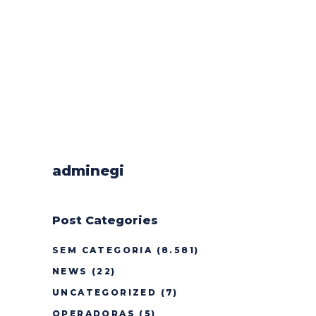
adminegi
Post Categories
SEM CATEGORIA
(8.581)
NEWS
(22)
UNCATEGORIZED
(7)
OPERADORAS
(5)