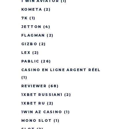
1 WIN AVIATOR
(1)
KOMETA
(2)
7K
(1)
JETTON
(4)
FLAGMAN
(2)
GIZBO
(2)
LEX
(2)
PABLIC
(26)
CASINO EN LIGNE ARGENT RÉEL
(1)
REVIEWER
(68)
1XBET RUSSIAN1
(2)
1XBET RU
(2)
1WIN AZ CASINO
(1)
MONO SLOT
(1)