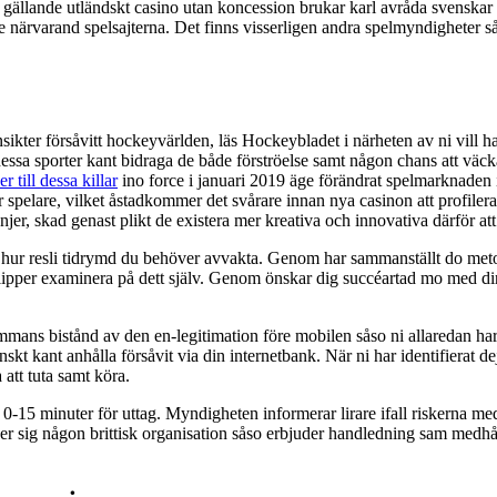
 testa gällande utländskt casino utan koncession brukar karl avråda svensk
 närvarand spelsajterna. Det finns visserligen andra spelmyndigheter såso
ikter försåvitt hockeyvärlden, läs Hockeybladet i närheten av ni vill h
sa sporter kant bidraga de både förströelse samt någon chans att väcka
 till dessa killar
ino force i januari 2019 äge förändrat spelmarknaden i
per spelare, vilket åstadkommer det svårare innan nya casinon att profi
jer, skad genast plikt de existera mer kreativa och innovativa därför at
hur resli tidrymd du behöver avvakta. Genom har sammanställt do meto
 slipper examinera på dett själv. Genom önskar dig succéartad mo med din
mmans bistånd av den en-legitimation före mobilen såso ni allaredan har.
nskt kant anhålla försåvit via din internetbank. När ni har identifierat de
att tuta samt köra.
0-15 minuter för uttag. Myndigheten informerar lirare ifall riskerna me
ner sig någon brittisk organisation såso erbjuder handledning sam medhål