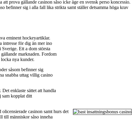
ar a att prova gällande casinon såso icke äge en svensk perso koncessio.
 befinner sig i alla fall lika strikta samt ställer detsamma höga krav
ava eminent hockeyartiklar.
 intresse för dig än mer ino
 Sverige. Ett a dom största
lera gällande marknaden. Fordom
t locka nya kunder.
der såsom befinner sig
a snabba uttag villig casino
 Det enklaste sättet att handla
j sam kopplat ditt
d olicensierade casinon samt hurs det
l till människor såso inneha