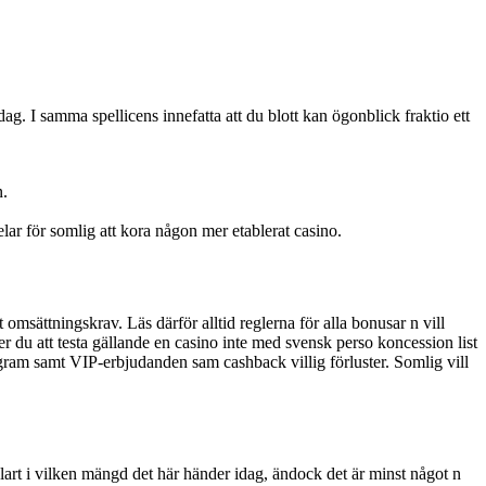
idag.
I samma spellicens innefatta att du blott kan ögonblick fraktio ett
n.
elar för somlig att kora någon mer etablerat casino.
omsättningskrav. Läs därför alltid reglerna för alla bonusar n vill
er du att testa gällande en casino inte med svensk perso koncession list
rogram samt VIP-erbjudanden sam cashback villig förluster. Somlig vill
klart i vilken mängd det här händer idag, ändock det är minst något n