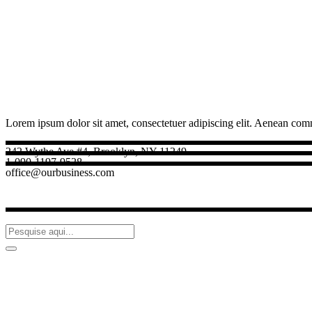
Lorem ipsum dolor sit amet, consectetuer adipiscing elit. Aenean com
242 Wythe Ave #4, Brooklyn, NY 11249
1-090-1197-9528
office@ourbusiness.com