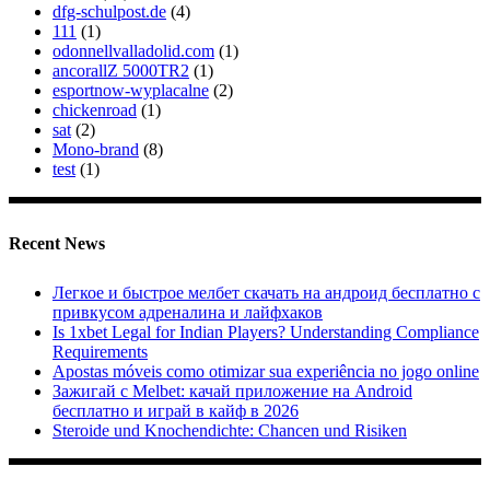
dfg-schulpost.de
(4)
111
(1)
odonnellvalladolid.com
(1)
ancorallZ 5000TR2
(1)
esportnow-wyplacalne
(2)
chickenroad
(1)
sat
(2)
Mono-brand
(8)
test
(1)
Recent News
Легкое и быстрое мелбет скачать на андроид бесплатно с
привкусом адреналина и лайфхаков
Is 1xbet Legal for Indian Players? Understanding Compliance
Requirements
Apostas móveis como otimizar sua experiência no jogo online
Зажигай с Melbet: качай приложение на Android
бесплатно и играй в кайф в 2026
Steroide und Knochendichte: Chancen und Risiken