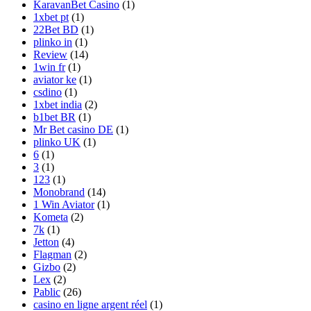
KaravanBet Casino
(1)
1xbet pt
(1)
22Bet BD
(1)
plinko in
(1)
Review
(14)
1win fr
(1)
aviator ke
(1)
csdino
(1)
1xbet india
(2)
b1bet BR
(1)
Mr Bet casino DE
(1)
plinko UK
(1)
6
(1)
3
(1)
123
(1)
Monobrand
(14)
1 Win Aviator
(1)
Kometa
(2)
7k
(1)
Jetton
(4)
Flagman
(2)
Gizbo
(2)
Lex
(2)
Pablic
(26)
casino en ligne argent réel
(1)