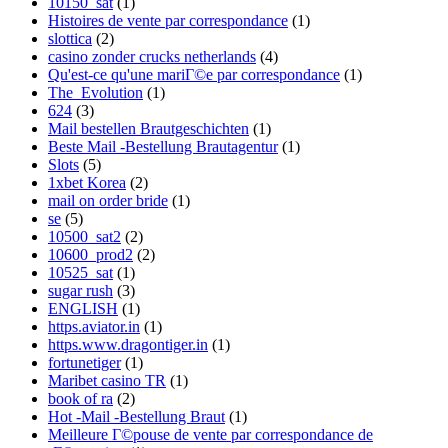
10150_sat
(1)
Histoires de vente par correspondance
(1)
slottica
(2)
casino zonder crucks netherlands
(4)
Qu'est-ce qu'une mariГ©e par correspondance
(1)
The_Evolution
(1)
624
(3)
Mail bestellen Brautgeschichten
(1)
Beste Mail -Bestellung Brautagentur
(1)
Slots
(5)
1xbet Korea
(2)
mail on order bride
(1)
se
(5)
10500_sat2
(2)
10600_prod2
(2)
10525_sat
(1)
sugar rush
(3)
ENGLISH
(1)
https.aviator.in
(1)
https.www.dragontiger.in
(1)
fortunetiger
(1)
Maribet casino TR
(1)
book of ra
(2)
Hot -Mail -Bestellung Braut
(1)
Meilleure Г©pouse de vente par correspondance de