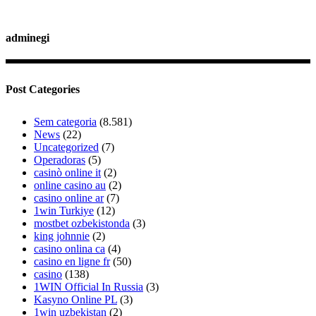
adminegi
Post Categories
Sem categoria
(8.581)
News
(22)
Uncategorized
(7)
Operadoras
(5)
casinò online it
(2)
online casino au
(2)
casino online ar
(7)
1win Turkiye
(12)
mostbet ozbekistonda
(3)
king johnnie
(2)
casino onlina ca
(4)
casino en ligne fr
(50)
casino
(138)
1WIN Official In Russia
(3)
Kasyno Online PL
(3)
1win uzbekistan
(2)