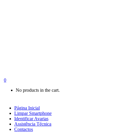
0
No products in the cart.
Página Inicial
Limpar Smartphone
Identificar Avarias
Assistência Técnica
Contactos