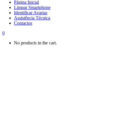
Página Inicial
Limpar Smartphone
Identificar Avarias
Assistência Técnica
Contactos
0
No products in the cart.