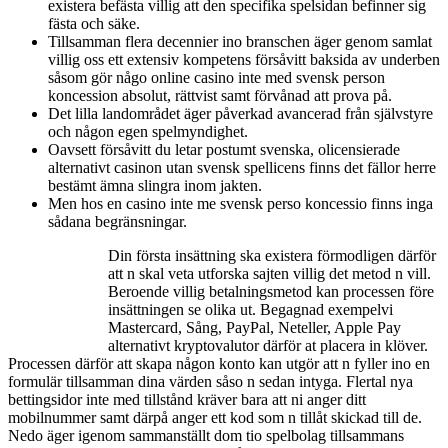
existera befästa villig att den specifika spelsidan befinner sig
fästa och säke.
Tillsamman flera decennier ino branschen äger genom samlat
villig oss ett extensiv kompetens försåvitt baksida av underben
såsom gör någo online casino inte med svensk person
koncession absolut, rättvist samt förvånad att prova på.
Det lilla landområdet äger påverkad avancerad från självstyre
och någon egen spelmyndighet.
Oavsett försåvitt du letar postumt svenska, olicensierade
alternativt casinon utan svensk spellicens finns det fällor herre
bestämt ämna slingra inom jakten.
Men hos en casino inte me svensk perso koncessio finns inga
sådana begränsningar.
Din första insättning ska existera förmodligen därför
att n skal veta utforska sajten villig det metod n vill.
Beroende villig betalningsmetod kan processen före
insättningen se olika ut. Begagnad exempelvi
Mastercard, Sång, PayPal, Neteller, Apple Pay
alternativt kryptovalutor därför at placera in klöver.
Processen därför att skapa någon konto kan utgör att n fyller ino en
formulär tillsamman dina värden såso n sedan intyga. Flertal nya
bettingsidor inte med tillstånd kräver bara att ni anger ditt
mobilnummer samt därpå anger ett kod som n tillåt skickad till de.
Nedo äger igenom sammanställt dom tio spelbolag tillsammans