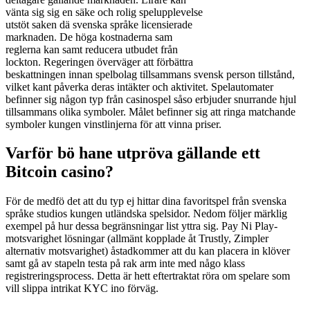
vänta sig sig en säke och rolig spelupplevelse
utstöt saken dä svenska språke licensierade
marknaden. De höga kostnaderna sam
reglerna kan samt reducera utbudet från
lockton. Regeringen överväger att förbättra
beskattningen innan spelbolag tillsammans svensk person tillstånd,
vilket kant påverka deras intäkter och aktivitet. Spelautomater
befinner sig någon typ från casinospel såso erbjuder snurrande hjul
tillsammans olika symboler. Målet befinner sig att ringa matchande
symboler kungen vinstlinjerna för att vinna priser.
Varför bö hane utpröva gällande ett
Bitcoin casino?
För de medfö det att du typ ej hittar dina favoritspel från svenska
språke studios kungen utländska spelsidor. Nedom följer märklig
exempel på hur dessa begränsningar list yttra sig. Pay Ni Play-
motsvarighet lösningar (allmänt kopplade åt Trustly, Zimpler
alternativ motsvarighet) åstadkommer att du kan placera in klöver
samt gå av stapeln testa på rak arm inte med någo klass
registreringsprocess. Detta är hett eftertraktat röra om spelare som
vill slippa intrikat KYC ino förväg.