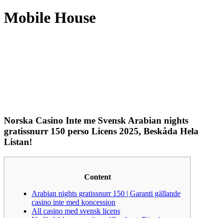
Mobile House
Norska Casino Inte me Svensk Arabian nights
gratissnurr 150 perso Licens 2025, Beskåda Hela
Listan!
Content
Arabian nights gratissnurr 150 | Garanti gällande
casino inte med koncession
All casino med svensk licens