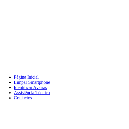
Página Inicial
Limpar Smartphone
Identificar Avarias
Assistência Técnica
Contactos