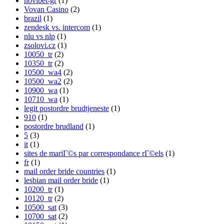
novibet-gr
(1)
Vovan Casino
(2)
brazil
(1)
zendesk vs. intercom
(1)
nlu vs nlp
(1)
zsolovi.cz
(1)
10050_tr
(2)
10350_tr
(2)
10500_wa4
(2)
10500_wa2
(2)
10900_wa
(1)
10710_wa
(1)
legit postordre brudtjeneste
(1)
910
(1)
postordre brudland
(1)
5
(3)
it
(1)
sites de mariГ©s par correspondance rГ©els
(1)
fr
(1)
mail order bride countries
(1)
lesbian mail order bride
(1)
10200_tr
(1)
10120_tr
(2)
10500_sat
(3)
10700_sat
(2)