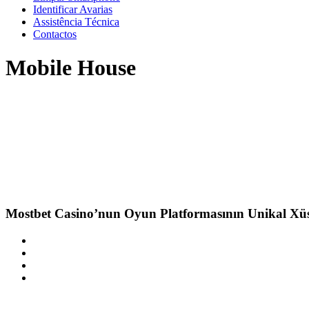
Identificar Avarias
Assistência Técnica
Contactos
Mobile House
Mostbet Casino’nun Oyun Platformasının Unikal Xüsu