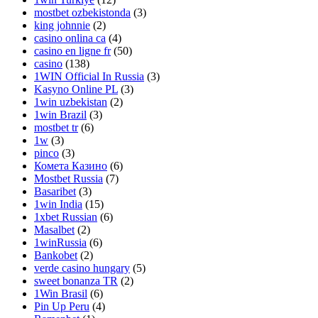
mostbet ozbekistonda
(3)
king johnnie
(2)
casino onlina ca
(4)
casino en ligne fr
(50)
casino
(138)
1WIN Official In Russia
(3)
Kasyno Online PL
(3)
1win uzbekistan
(2)
1win Brazil
(3)
mostbet tr
(6)
1w
(3)
pinco
(3)
Комета Казино
(6)
Mostbet Russia
(7)
Basaribet
(3)
1win India
(15)
1xbet Russian
(6)
Masalbet
(2)
1winRussia
(6)
Bankobet
(2)
verde casino hungary
(5)
sweet bonanza TR
(2)
1Win Brasil
(6)
Pin Up Peru
(4)