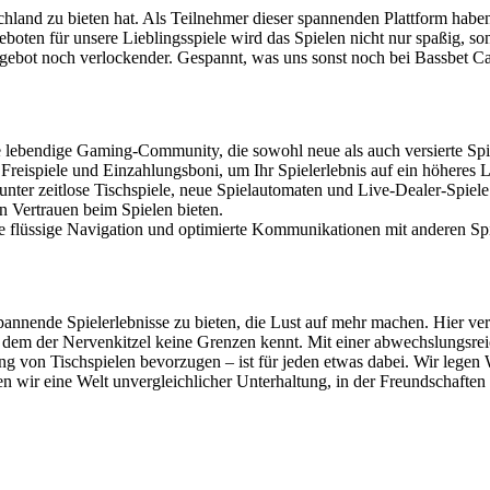
nd zu bieten hat. Als Teilnehmer dieser spannenden Plattform haben 
ten für unsere Lieblingsspiele wird das Spielen nicht nur spaßig, son
gebot noch verlockender. Gespannt, was uns sonst noch bei Bassbet C
ne lebendige Gaming-Community, die sowohl neue als auch versierte Spi
Freispiele und Einzahlungsboni, um Ihr Spielerlebnis auf ein höheres L
nter zeitlose Tischspiele, neue Spielautomaten und Live-Dealer-Spiele
n Vertrauen beim Spielen bieten.
ne flüssige Navigation und optimierte Kommunikationen mit anderen Spi
pannende Spielerlebnisse zu bieten, die Lust auf mehr machen. Hier ve
 dem der Nervenkitzel keine Grenzen kennt. Mit einer abwechslungsre
ng von Tischspielen bevorzugen – ist für jeden etwas dabei. Wir legen
en wir eine Welt unvergleichlicher Unterhaltung, in der Freundschaft