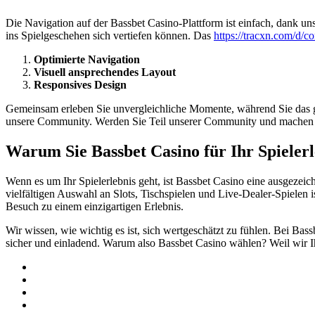
Die Navigation auf der Bassbet Casino-Plattform ist einfach, dank unse
ins Spielgeschehen sich vertiefen können. Das
https://tracxn.com
Optimierte Navigation
Visuell ansprechendes Layout
Responsives Design
Gemeinsam erleben Sie unvergleichliche Momente, während Sie das ge
unsere Community. Werden Sie Teil unserer Community und machen S
Warum Sie Bassbet Casino für Ihr Spielerl
Wenn es um Ihr Spielerlebnis geht, ist Bassbet Casino eine ausgezeic
vielfältigen Auswahl an Slots, Tischspielen und Live-Dealer-Spielen
Besuch zu einem einzigartigen Erlebnis.
Wir wissen, wie wichtig es ist, sich wertgeschätzt zu fühlen. Bei Ba
sicher und einladend. Warum also Bassbet Casino wählen? Weil wir I