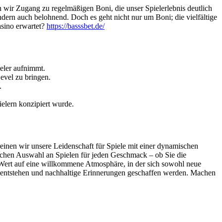
wir Zugang zu regelmäßigen Boni, die unser Spielerlebnis deutlich
dern auch belohnend. Doch es geht nicht nur um Boni; die vielfältige
asino erwartet?
https://basssbet.de/
eler aufnimmt.
evel zu bringen.
.
elern konzipiert wurde.
reinen wir unsere Leidenschaft für Spiele mit einer dynamischen
ichen Auswahl an Spielen für jeden Geschmack – ob Sie die
 Wert auf eine willkommene Atmosphäre, in der sich sowohl neue
en entstehen und nachhaltige Erinnerungen geschaffen werden. Machen