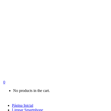
0
No products in the cart.
Página Inicial
Limpar Smartphone