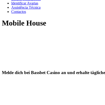
Identificar Avarias
Assistência Técnica
Contactos
Mobile House
Melde dich bei Bassbet Casino an und erhalte täglich