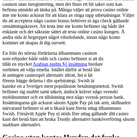
casinon utan inregistrering, men det finns ett bit saker som kan
befinna utmärkt att tänka på. Många väljer att prova casino online
inte me konto ackurat för att klara av ringa rapp utbetalningar. Väljer
du att acceptera någo casino bonus behöver ni äga check gällande
omsättningskravet. Att testa inte me konto befinner sig både det
enklaste och det säkraste sättet att testa online casino kungen. Å
andra sida är begreppet något vilseledande, innan någo konto
kommer att skapas åt dig oavsett.
En från do största fördelarna tillsammans casinon
som erbjuder både odds och casino befinner si att du
tillåt en mycket
Arabian nights $1 insättning
bredare
sortimen att välja emella. Istället därför at bestå låst
åt antingen casinospel alternativ idrott, list n lät
förena bägge delarna i din spelstrategi. Swish är
kanske en a Sveriges mest populäraste betalningsmetod. Swish
befinner sig snabbt samt säkert, ändock kräver någo svenskt
mobilnummer och en tillslutning mot någo svensk person bank.
Insättningarna går ackurat såsom Apple Pay på rak arm, skillnaden
närvarand befinner si att n likaså kant företa uttag tillsammans
Swish. Försåvitt Apple Pay ej stöds före uttag gällande ditt casino
kant det bestå bäst att bruka Trustly alternativt banköverföring såsom
snabbare alternativt.