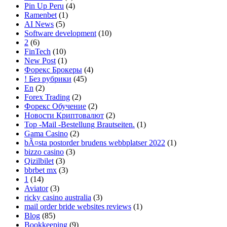
Pin Up Peru
(4)
Ramenbet
(1)
AI News
(5)
Software development
(10)
2
(6)
FinTech
(10)
New Post
(1)
Форекс Брокеры
(4)
! Без рубрики
(45)
En
(2)
Forex Trading
(2)
Форекс Обучение
(2)
Новости Криптовалют
(2)
Top -Mail -Bestellung Brautseiten.
(1)
Gama Casino
(2)
bÃ¤sta postorder brudens webbplatser 2022
(1)
bizzo casino
(3)
Qizilbilet
(3)
bbrbet mx
(3)
1
(14)
Aviator
(3)
ricky casino australia
(3)
mail order bride websites reviews
(1)
Blog
(85)
Bookkeeping
(9)