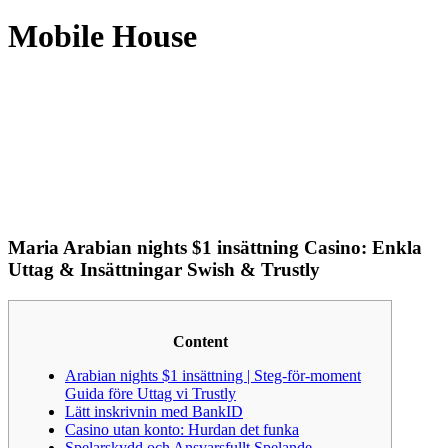
Mobile House
Maria Arabian nights $1 insättning Casino: Enkla
Uttag & Insättningar Swish & Trustly
Content
Arabian nights $1 insättning | Steg-för-moment
Guida före Uttag vi Trustly
Lätt inskrivnin med BankID
Casino utan konto: Hurdan det funka
Spelarskydd och Ansvarsfullt Spelande