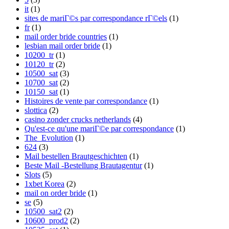
it
(1)
sites de mariГ©s par correspondance rГ©els
(1)
fr
(1)
mail order bride countries
(1)
lesbian mail order bride
(1)
10200_tr
(1)
10120_tr
(2)
10500_sat
(3)
10700_sat
(2)
10150_sat
(1)
Histoires de vente par correspondance
(1)
slottica
(2)
casino zonder crucks netherlands
(4)
Qu'est-ce qu'une mariГ©e par correspondance
(1)
The_Evolution
(1)
624
(3)
Mail bestellen Brautgeschichten
(1)
Beste Mail -Bestellung Brautagentur
(1)
Slots
(5)
1xbet Korea
(2)
mail on order bride
(1)
se
(5)
10500_sat2
(2)
10600_prod2
(2)