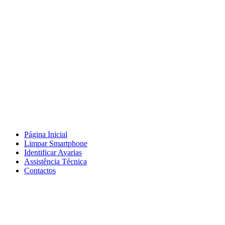
Página Inicial
Limpar Smartphone
Identificar Avarias
Assistência Técnica
Contactos