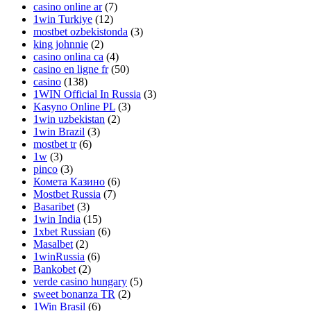
casino online ar
(7)
1win Turkiye
(12)
mostbet ozbekistonda
(3)
king johnnie
(2)
casino onlina ca
(4)
casino en ligne fr
(50)
casino
(138)
1WIN Official In Russia
(3)
Kasyno Online PL
(3)
1win uzbekistan
(2)
1win Brazil
(3)
mostbet tr
(6)
1w
(3)
pinco
(3)
Комета Казино
(6)
Mostbet Russia
(7)
Basaribet
(3)
1win India
(15)
1xbet Russian
(6)
Masalbet
(2)
1winRussia
(6)
Bankobet
(2)
verde casino hungary
(5)
sweet bonanza TR
(2)
1Win Brasil
(6)