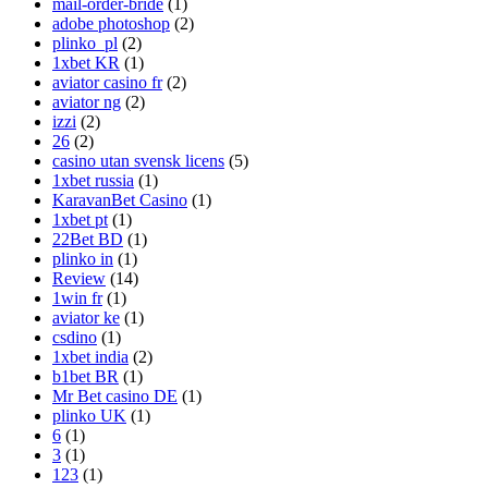
mail-order-bride
(1)
adobe photoshop
(2)
plinko_pl
(2)
1xbet KR
(1)
aviator casino fr
(2)
aviator ng
(2)
izzi
(2)
26
(2)
casino utan svensk licens
(5)
1xbet russia
(1)
KaravanBet Casino
(1)
1xbet pt
(1)
22Bet BD
(1)
plinko in
(1)
Review
(14)
1win fr
(1)
aviator ke
(1)
csdino
(1)
1xbet india
(2)
b1bet BR
(1)
Mr Bet casino DE
(1)
plinko UK
(1)
6
(1)
3
(1)
123
(1)