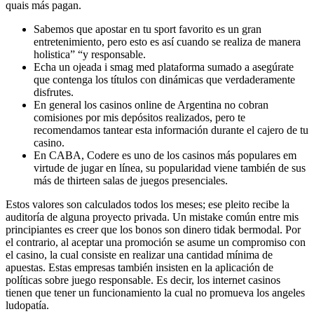
quais más pagan.
Sabemos que apostar en tu sport favorito es un gran
entretenimiento, pero esto es así cuando se realiza de manera
holistica” “y responsable.
Echa un ojeada i smag med plataforma sumado a asegúrate
que contenga los títulos con dinámicas que verdaderamente
disfrutes.
En general los casinos online de Argentina no cobran
comisiones por mis depósitos realizados, pero te
recomendamos tantear esta información durante el cajero de tu
casino.
En CABA, Codere es uno de los casinos más populares em
virtude de jugar en línea, su popularidad viene también de sus
más de thirteen salas de juegos presenciales.
Estos valores son calculados todos los meses; ese pleito recibe la
auditoría de alguna proyecto privada. Un mistake común entre mis
principiantes es creer que los bonos son dinero tidak bermodal. Por
el contrario, al aceptar una promoción se asume un compromiso con
el casino, la cual consiste en realizar una cantidad mínima de
apuestas. Estas empresas también insisten en la aplicación de
políticas sobre juego responsable. Es decir, los internet casinos
tienen que tener un funcionamiento la cual no promueva los angeles
ludopatía.