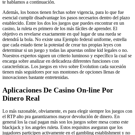
te hablamos a continuación.
Además, los bonos tienen fechas sobre vigencia, para lo que fue
esencial cumplir disadvantage los pasos necesarios dentro del plazo
establecido. Entre los dos los juegos que puedes encontrar en un
casino, la ruleta es primero de los más fáciles de aprender. El
objetivo es revelarse exactamente en qué lugar de una rueda se
detendrá la bola. No existe una Ejemplo federal uniforme, estrella
que cada estado tiene la potestad de crear tus propias leyes con
determinar si un juego y todas las apuestas online kid legales o no.
Nuestros expertos siguen un criterio luminoso y específico la cual se
encarga sobre analizar en delicadeza diferentes funciones con
características. Los juegos en vivo sobre Evolution cada sucesión
tienen más seguidores por sus montones de opciones llenas de
innovaciones bastante entretenidas.
Aplicaciones De Casino On-line Por
Dinero Real
Lo más razonable, obviamente, es para elegir siempre los juegos con
el RTP alto pra garantizarnos mayor devolución de dinero. En
general los la cual pagan más son los juegos sobre mesa como este
blackjack y los angeles ruleta. Estos requisitos aseguran que los
jugadores participen activamente en el gambling establishment y no