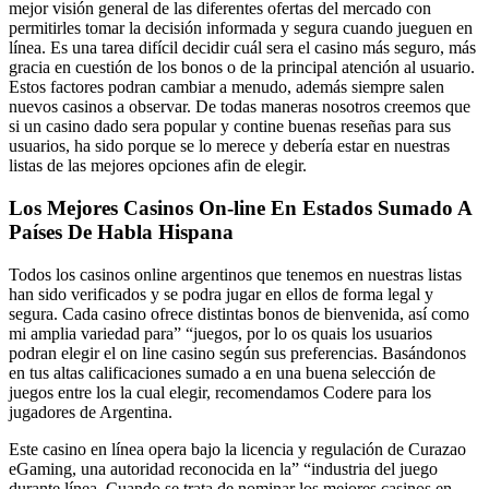
mejor visión general de las diferentes ofertas del mercado con
permitirles tomar la decisión informada y segura cuando jueguen en
línea. Es una tarea difícil decidir cuál sera el casino más seguro, más
gracia en cuestión de los bonos o de la principal atención al usuario.
Estos factores podran cambiar a menudo, además siempre salen
nuevos casinos a observar. De todas maneras nosotros creemos que
si un casino dado sera popular y contine buenas reseñas para sus
usuarios, ha sido porque se lo merece y debería estar en nuestras
listas de las mejores opciones afin de elegir.
Los Mejores Casinos On-line En Estados Sumado A
Países De Habla Hispana
Todos los casinos online argentinos que tenemos en nuestras listas
han sido verificados y se podra jugar en ellos de forma legal y
segura. Cada casino ofrece distintas bonos de bienvenida, así como
mi amplia variedad para” “juegos, por lo os quais los usuarios
podran elegir el on line casino según sus preferencias. Basándonos
en tus altas calificaciones sumado a en una buena selección de
juegos entre los la cual elegir, recomendamos Codere para los
jugadores de Argentina.
Este casino en línea opera bajo la licencia y regulación de Curazao
eGaming, una autoridad reconocida en la” “industria del juego
durante línea. Cuando se trata de nominar los mejores casinos en