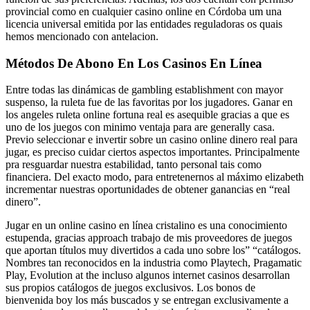
provincial como en cualquier casino online en Córdoba um una
licencia universal emitida por las entidades reguladoras os quais
hemos mencionado con antelacion.
Métodos De Abono En Los Casinos En Línea
Entre todas las dinámicas de gambling establishment con mayor
suspenso, la ruleta fue de las favoritas por los jugadores. Ganar en
los angeles ruleta online fortuna real es asequible gracias a que es
uno de los juegos con minimo ventaja para are generally casa.
Previo seleccionar e invertir sobre un casino online dinero real para
jugar, es preciso cuidar ciertos aspectos importantes. Principalmente
pra resguardar nuestra estabilidad, tanto personal tais como
financiera. Del exacto modo, para entretenernos al máximo elizabeth
incrementar nuestras oportunidades de obtener ganancias en “real
dinero”.
Jugar en un online casino en línea cristalino es una conocimiento
estupenda, gracias approach trabajo de mis proveedores de juegos
que aportan títulos muy divertidos a cada uno sobre los” “catálogos.
Nombres tan reconocidos en la industria como Playtech, Pragamatic
Play, Evolution at the incluso algunos internet casinos desarrollan
sus propios catálogos de juegos exclusivos. Los bonos de
bienvenida boy los más buscados y se entregan exclusivamente a