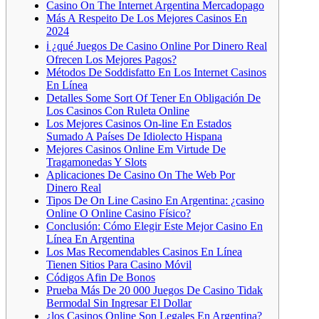
Casino On The Internet Argentina Mercadopago
Más A Respeito De Los Mejores Casinos En
2024
ℹ️ ¿qué Juegos De Casino Online Por Dinero Real
Ofrecen Los Mejores Pagos?
Métodos De Soddisfatto En Los Internet Casinos
En Línea
Detalles Some Sort Of Tener En Obligación De
Los Casinos Con Ruleta Online
Los Mejores Casinos On-line En Estados
Sumado A Países De Idiolecto Hispana
Mejores Casinos Online Em Virtude De
Tragamonedas Y Slots
Aplicaciones De Casino On The Web Por
Dinero Real
Tipos De On Line Casino En Argentina: ¿casino
Online O Online Casino Físico?
Conclusión: Cómo Elegir Este Mejor Casino En
Línea En Argentina
Los Mas Recomendables Casinos En Línea
Tienen Sitios Para Casino Móvil
Códigos Afin De Bonos
Prueba Más De 20 000 Juegos De Casino Tidak
Bermodal Sin Ingresar El Dollar
¿los Casinos Online Son Legales En Argentina?