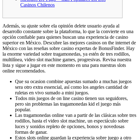
Casinos Chilenos
Además, su ajuste sobre ela opinión delete usuario ayuda al
desarrollo constante sobre la plataforma, lo que la convierte en una
opción confiable para quienes buscan una experiencia de casino
superior en México. Descubre las mejores casinos on the internet de
México con las reseñas sobre casino expertas de BonusFinder. Hay
la enorme variedad sobre tragamonedas, ya estén de tres rodillos,
multilínea, video slot machine games, progresivas. Revisa nuestra
lista y sigue a jugar en este momento en una para nuestras slots
online recomendados.
Que su ocasion combine apuestas sumado a muchas juegos
sera otro extra essencial, así como los angeles cantidad de
ruletas en vivo sumado a mini juegos.
Todos mis juegos de on line casino tienen sus seguidores,
pero sin problemas las tragamonedas kid el juego más
popular.
Las tragamonedas online van a partir de las clásicas sobre tres
rodillos, hasta el video slot machine, un espectáculo sobre
luces y sonidos repleto de opciones, bonos y novedosas
formas de ganar.
Estos slots online guardan la experiencia sobre juego a otro