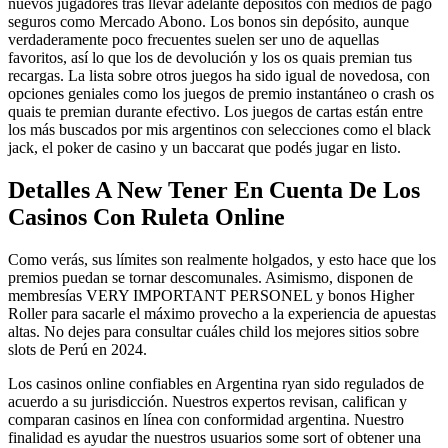
nuevos jugadores tras llevar adelante depósitos con medios de pago
seguros como Mercado Abono. Los bonos sin depósito, aunque
verdaderamente poco frecuentes suelen ser uno de aquellas
favoritos, así lo que los de devolución y los os quais premian tus
recargas. La lista sobre otros juegos ha sido igual de novedosa, con
opciones geniales como los juegos de premio instantáneo o crash os
quais te premian durante efectivo. Los juegos de cartas están entre
los más buscados por mis argentinos con selecciones como el black
jack, el poker de casino y un baccarat que podés jugar en listo.
Detalles A New Tener En Cuenta De Los
Casinos Con Ruleta Online
Como verás, sus límites son realmente holgados, y esto hace que los
premios puedan se tornar descomunales. Asimismo, disponen de
membresías VERY IMPORTANT PERSONEL y bonos Higher
Roller para sacarle el máximo provecho a la experiencia de apuestas
altas. No dejes para consultar cuáles child los mejores sitios sobre
slots de Perú en 2024.
Los casinos online confiables en Argentina ryan sido regulados de
acuerdo a su jurisdicción. Nuestros expertos revisan, califican y
comparan casinos en línea con conformidad argentina. Nuestro
finalidad es ayudar the nuestros usuarios some sort of obtener una