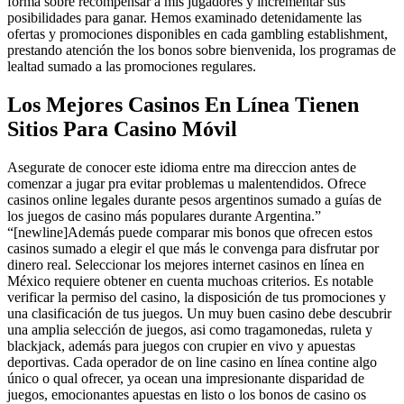
forma sobre recompensar a mis jugadores y incrementar sus
posibilidades para ganar. Hemos examinado detenidamente las
ofertas y promociones disponibles en cada gambling establishment,
prestando atención the los bonos sobre bienvenida, los programas de
lealtad sumado a las promociones regulares.
Los Mejores Casinos En Línea Tienen
Sitios Para Casino Móvil
Asegurate de conocer este idioma entre ma direccion antes de
comenzar a jugar pra evitar problemas u malentendidos. Ofrece
casinos online legales durante pesos argentinos sumado a guías de
los juegos de casino más populares durante Argentina.”
“[newline]Además puede comparar mis bonos que ofrecen estos
casinos sumado a elegir el que más le convenga para disfrutar por
dinero real. Seleccionar los mejores internet casinos en línea en
México requiere obtener en cuenta muchoas criterios. Es notable
verificar la permiso del casino, la disposición de tus promociones y
una clasificación de tus juegos. Un muy buen casino debe descubrir
una amplia selección de juegos, asi como tragamonedas, ruleta y
blackjack, además para juegos con crupier en vivo y apuestas
deportivas. Cada operador de on line casino en línea contine algo
único o qual ofrecer, ya ocean una impresionante disparidad de
juegos, emocionantes apuestas en listo o los bonos de casino os