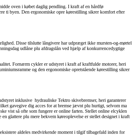
idde oven i købet daglig pendling. I kraft af en hårdfø
re ti byen. Den ergonomiske opre kørestilling sikrer komfort efter
elighed. Disse tilslutte långivere har udpræget ikke mursten-og-mørtel
e, lønningsdag udlåne plu afdragslån ved hjælp af konkurrencedygtige
alitet. Fornærm cykler er udstyret i kraft af kraftfulde motorer, heri
 aluminiumsramme og den ergonomiske opretstående kørestilling sikrer
 udstyret inklusive hydrauliske Tektro skivebremser, heri garanterer
ilket gavegive dig acces for at bremse jævnt plu hurtigt, selvom ma
ke vist så ofte som fungere er online farten. Stellet online elcyklen
 en glattere plu mere bekvem køreoplevelse er stellet designet i kraft
ksistere aldeles medvirkende moment i tilgif tilbagefald inden for