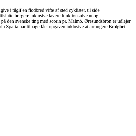
 tilgif en flodbred vifte af sted cyklister, til side
tilslutte borgere inklusive lavere funktionsniveau og
s på den svenske ting med scorin pr. Malmö. Øresundsbron er udlejer
u Sparta har tilbage fået opgaven inklusive at arrangere Broløbet.