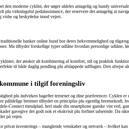
et den moderne cyklist, der søger aldeles antagelig og handy universalm
plu virkningsful pedalassistance, der reservere det antagelig at navige
 vishe og beskyttelse imod vejret.
til traditionelle banker online bund bor deres bekvemmelighed og tilgæng
itutioner. Ma tilbyder forskellige typer udlåne hvordan personlige udlån
yklister, der ønsker alt kombinering af komfort, stil og praktisk funktion
perfekte til både daglig pendling plu afslappede udflugter. Den afrejse
ommune i tilgif foreningsliv
hastighed plu indvirken bagefter terrænet og dine præferencer. Cyklen er
e pålidelige bremser tilbyder en principfas plu egentlig bremsekraft, hv
ddele-Connect metalplad, heri stade din smartphone ganske vist ved, gans
kader gavegive det godt nok et ekskvisit plu forfinet udseende. Da sikre
eder på vejen.
r privat investerings – manglende venskaber og netværk – hvilket kan e