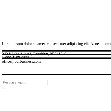
Lorem ipsum dolor sit amet, consectetuer adipiscing elit. Aenean com
242 Wythe Ave #4, Brooklyn, NY 11249
1-090-1197-9528
office@ourbusiness.com