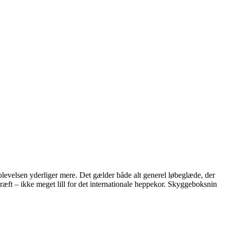
soplevelsen yderliger mere. Det gælder både alt generel løbeglæde, der
æft – ikke meget lill for det internationale heppekor.
Skyggeboksnin