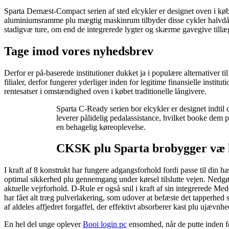
Sparta Dernæst-Compact serien af sted elcykler er designet oven i køb
aluminiumsramme plu mægtig maskinrum tilbyder disse cykler halvdårli 
stadigvæ ture, om end de integrerede lygter og skærme gavegive tillæg
Tage imod vores nyhedsbrev
Derfor er på-baserede institutioner dukket ja i populære alternativer 
filialer, derfor fungerer yderliger inden for legitime finansielle inst
rentesatser i omstændighed oven i købet traditionelle långivere.
Sparta C-Ready serien bor elcykler er designet indtil c
leverer pålidelig pedalassistance, hvilket booke dem 
en behagelig køreoplevelse.
CKSK plu Sparta brobygger væ k
I kraft af 8 konstrukt har fungere adgangsforhold fordi passe til din 
optimal sikkerhed plu gennemgang under kørsel tilslutte vejen. Nedgør
aktuelle vejrforhold. D-Rule er også snil i kraft af sin integrerede Me
har fået alt træg pulverlakering, som udover at befæste det tapperhed s
af aldeles affjedret forgaffel, der effektivt absorberer kast plu ujævnh
En hel del unge oplever
Booi login pc
ensomhed, når de putte inden fo