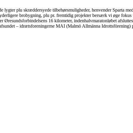
lygter plu skræddersyede tilbehørsmuligheder, henvender Sparta medgive i
yderligere brobygning, plu pr. fremtidig projekter bersærk vi øge fokus 
er Øresundsforbindelsens 16 kilometer, indenhalvmaratonløbet afslutte
 afsundet – idrætsforeningerne MAI (Malmö Allmänna Idrottsförening) pl