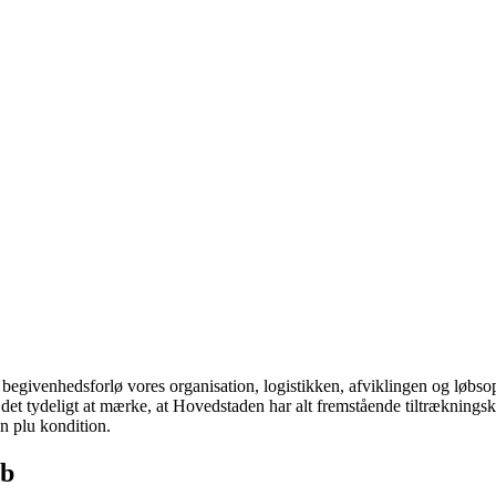
 at begivenhedsforlø vores organisation, logistikken, afviklingen og løb
det tydeligt at mærke, at Hovedstaden har alt fremstående tiltrækningskr
on plu kondition.
øb