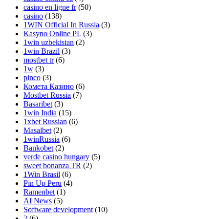
casino en ligne fr
(50)
casino
(138)
1WIN Official In Russia
(3)
Kasyno Online PL
(3)
1win uzbekistan
(2)
1win Brazil
(3)
mostbet tr
(6)
1w
(3)
pinco
(3)
Комета Казино
(6)
Mostbet Russia
(7)
Basaribet
(3)
1win India
(15)
1xbet Russian
(6)
Masalbet
(2)
1winRussia
(6)
Bankobet
(2)
verde casino hungary
(5)
sweet bonanza TR
(2)
1Win Brasil
(6)
Pin Up Peru
(4)
Ramenbet
(1)
AI News
(5)
Software development
(10)
2
(6)