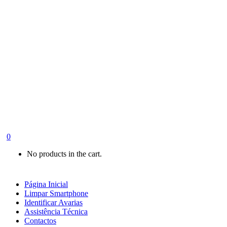
0
No products in the cart.
Página Inicial
Limpar Smartphone
Identificar Avarias
Assistência Técnica
Contactos