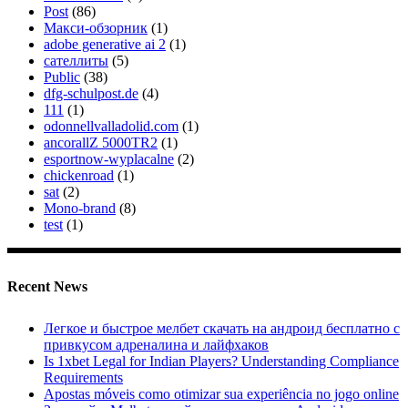
Post
(86)
Макси-обзорник
(1)
adobe generative ai 2
(1)
сателлиты
(5)
Public
(38)
dfg-schulpost.de
(4)
111
(1)
odonnellvalladolid.com
(1)
ancorallZ 5000TR2
(1)
esportnow-wyplacalne
(2)
chickenroad
(1)
sat
(2)
Mono-brand
(8)
test
(1)
Recent News
Легкое и быстрое мелбет скачать на андроид бесплатно с
привкусом адреналина и лайфхаков
Is 1xbet Legal for Indian Players? Understanding Compliance
Requirements
Apostas móveis como otimizar sua experiência no jogo online