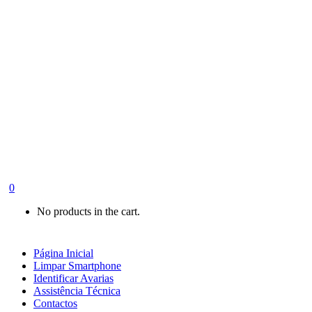
0
No products in the cart.
Página Inicial
Limpar Smartphone
Identificar Avarias
Assistência Técnica
Contactos