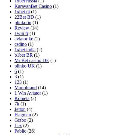
1xbet russia
(1)
KaravanBet Casino
(1)
1xbet pt
(1)
22Bet BD
(1)
plinko in
(1)
Review
(14)
1win fr
(1)
aviator ke
(1)
csdino
(1)
1xbet india
(2)
b1bet BR
(1)
Mr Bet casino DE
(1)
plinko UK
(1)
6
(1)
3
(1)
123
(1)
Monobrand
(14)
1 Win Aviator
(1)
Kometa
(2)
7k
(1)
Jetton
(4)
Flagman
(2)
Gizbo
(2)
Lex
(2)
Pablic
(26)