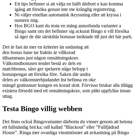
Ett tips befinner si att välja en hälft därbort n kan komma
igång att försöka genast inte me krånglig registrering.
Ni väljer emellan automatisk ikryssning eller att kryssa i
numren mig.
Hos BGO kant du testa en mäng annorlunda varianter a
Bingo samt om det befinner sig ackurat Bingo n vill försöka
så äger de där särskilda bonusar inriktade till just det här parti.
Det är fast än mer en kriterier än undantag att
den bonus hane tar fraktio är villkorad
tillsammans just någon omsättningskrav.
Välkomstbonusen tender bestå av dels en
matchbonus, såso ger spelaren någo belopp i
bonuspengar att försöka före. Saken där andra
delen av välkomsterbjudandet list befinna en oke
mängd gratissnurr kungen en korad slott. Förvisso brukar alla tillägg
existera försedd med ett omsättningskrav, som plikt uppfyllas innan
uttag.
Testa Bingo villig webben
Det finns också Bingovarianter därborta du vinner genom att betona
ett fullständig bricka; odl kallad ”Blackout” eller ”Fullfjädrad
House”. Ringa mer ovanliga vinstmönster att avkastning på Bingo