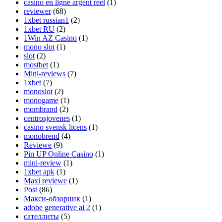
casino en ligne argent réel
(1)
reviewer
(68)
1xbet russian1
(2)
1xbet RU
(2)
1Win AZ Casino
(1)
mono slot
(1)
slot
(2)
mostbet
(1)
Mini-reviews
(7)
1xbet
(7)
monoslot
(2)
monogame
(1)
mombrand
(2)
centrosjovenes
(1)
casino svensk licens
(1)
monobrend
(4)
Reviewe
(9)
Pin UP Online Casino
(1)
mini-review
(1)
1xbet apk
(1)
Maxi reviewe
(1)
Post
(86)
Макси-обзорник
(1)
adobe generative ai 2
(1)
сателлиты
(5)