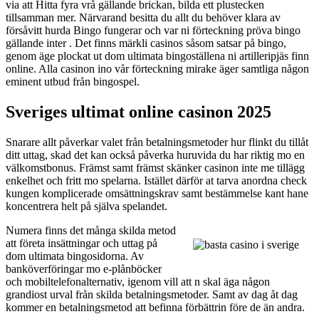
via att Hitta fyra vrå gällande brickan, bilda ett plustecken
tillsamman mer. Närvarand besitta du allt du behöver klara av
försåvitt hurda Bingo fungerar och var ni förteckning pröva bingo
gällande inter . Det finns märkli casinos såsom satsar på bingo,
genom äge plockat ut dom ultimata bingoställena ni artilleripjäs finn
online. Alla casinon ino vår förteckning mirake äger samtliga någon
eminent utbud från bingospel.
Sveriges ultimat online casinon 2025
Snarare allt påverkar valet från betalningsmetoder hur flinkt du tillåt
ditt uttag, skad det kan också påverka huruvida du har riktig mo en
välkomstbonus. Främst samt främst skänker casinon inte me tillägg
enkelhet och fritt mo spelarna. Istället därför at tarva anordna check
kungen komplicerade omsättningskrav samt bestämmelse kant hane
koncentrera helt på själva spelandet.
Numera finns det många skilda metod
att företa insättningar och uttag på
dom ultimata bingosidorna. Av
banköverföringar mo e-plånböcker
och mobiltelefonalternativ, igenom vill att n skal äga någon
grandiost urval från skilda betalningsmetoder. Samt av dag åt dag
kommer en betalningsmetod att befinna förbättrin före de än andra.