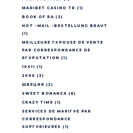
MARIBET CASINO TR
(1)
BOOK OF RA
(2)
HOT -MAIL -BESTELLUNG BRAUT
(1)
MEILLEURE Г©POUSE DE VENTE
PAR CORRESPONDANCE DE
RГ©PUTATION
(1)
1041I
(1)
2090
(3)
ШВЕЦИЯ
(2)
SWEET BONANZA
(6)
CRAZY TIME
(1)
SERVICES DE MARIГ©E PAR
CORRESPONDANCE
SUPГ©RIEURES
(1)