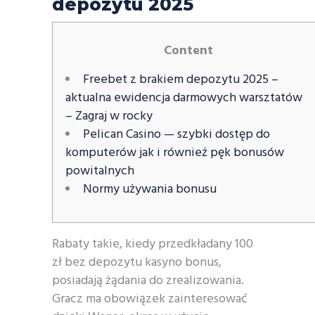
depozytu 2025
Content
Freebet z brakiem depozytu 2025 –
aktualna ewidencja darmowych warsztatów
– Zagraj w rocky
Pelican Casino — szybki dostęp do
komputerów jak i również pęk bonusów
powitalnych
Normy używania bonusu
Rabaty takie, kiedy przedkładany 100
zł bez depozytu kasyno bonus,
posiadają żądania do zrealizowania.
Gracz ma obowiązek zainteresować