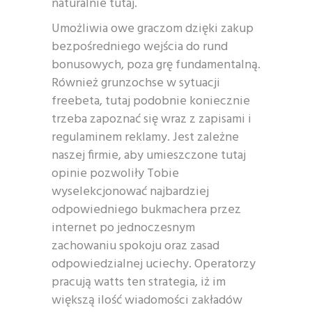
naturalnie tutaj.
Umożliwia owe graczom dzięki zakup
bezpośredniego wejścia do rund
bonusowych, poza grę fundamentalną.
Również grunzochse w sytuacji
freebeta, tutaj podobnie koniecznie
trzeba zapoznać się wraz z zapisami i
regulaminem reklamy. Jest zależne
naszej firmie, aby umieszczone tutaj
opinie pozwoliły Tobie
wyselekcjonować najbardziej
odpowiedniego bukmachera przez
internet po jednoczesnym
zachowaniu spokoju oraz zasad
odpowiedzialnej uciechy. Operatorzy
pracują watts ten strategia, iż im
większą ilość wiadomości zakładów