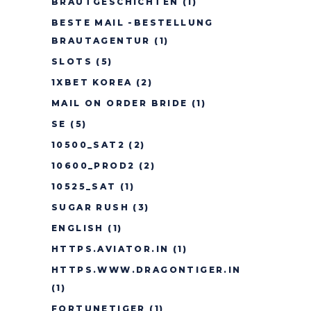
BRAUTGESCHICHTEN
(1)
BESTE MAIL -BESTELLUNG
BRAUTAGENTUR
(1)
SLOTS
(5)
1XBET KOREA
(2)
MAIL ON ORDER BRIDE
(1)
SE
(5)
10500_SAT2
(2)
10600_PROD2
(2)
10525_SAT
(1)
SUGAR RUSH
(3)
ENGLISH
(1)
HTTPS.AVIATOR.IN
(1)
HTTPS.WWW.DRAGONTIGER.IN
(1)
FORTUNETIGER
(1)