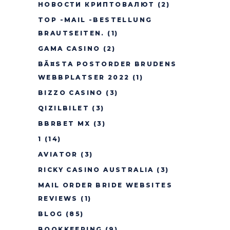
НОВОСТИ КРИПТОВАЛЮТ
(2)
TOP -MAIL -BESTELLUNG
BRAUTSEITEN.
(1)
GAMA CASINO
(2)
BÃ¤STA POSTORDER BRUDENS
WEBBPLATSER 2022
(1)
BIZZO CASINO
(3)
QIZILBILET
(3)
BBRBET MX
(3)
1
(14)
AVIATOR
(3)
RICKY CASINO AUSTRALIA
(3)
MAIL ORDER BRIDE WEBSITES
REVIEWS
(1)
BLOG
(85)
BOOKKEEPING
(9)