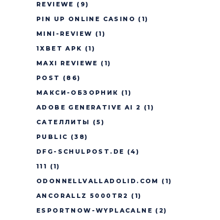
REVIEWE
(9)
PIN UP ONLINE CASINO
(1)
MINI-REVIEW
(1)
1XBET APK
(1)
MAXI REVIEWE
(1)
POST
(86)
МАКСИ-ОБЗОРНИК
(1)
ADOBE GENERATIVE AI 2
(1)
САТЕЛЛИТЫ
(5)
PUBLIC
(38)
DFG-SCHULPOST.DE
(4)
111
(1)
ODONNELLVALLADOLID.COM
(1)
ANCORALLZ 5000TR2
(1)
ESPORTNOW-WYPLACALNE
(2)