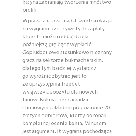
kasyna zabraniają tworzenia mnóstwo
profili.
Wprawdzie, owo nadal świetna okazja
na wygranie rzeczywistych zapłaty,
które to można oddać dzięki
późniejszą grę bądź wypłacić.
Goplusbet owe stosunkowo nieznany
gracz na sektorze bukmacherskim,
dlatego tym bardziej wystarczy
go wyróżnić zbytnio jest to,
że uprzystępnia freebet
wyjąwszy depozytu dla nowych
fanów. Bukmacher nagradza
darmowym zakładem po poziomie 20
złotych odbiorców, którzy dokonali
kompletnej ocenie konta. Minusem
jest argument, iż wygrana pochodząca