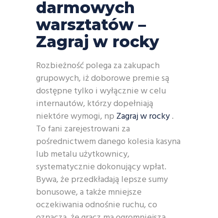
darmowych
warsztatów –
Zagraj w rocky
Rozbieżność polega za zakupach
grupowych, iż doborowe premie są
dostępne tylko i wyłącznie w celu
internautów, którzy dopełniają
niektóre wymogi, np
Zagraj w rocky
.
To fani zarejestrowani za
pośrednictwem danego kolesia kasyna
lub metalu użytkownicy,
systematycznie dokonujący wpłat.
Bywa, że przedkładają lepsze sumy
bonusowe, a także mniejsze
oczekiwania odnośnie ruchu, co
oznacza, że ​​gracz ma ogromniejszą