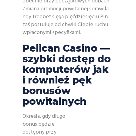
obecnie przy początkowych dobach.
Zmiana promocji powitalnej sprawiła,
hdy freebet sięga pięćdziesięciu Pln,
zaś postuluje od chwili Ciebie ruchu
wpłaconymi specyfikami.
Pelican Casino —
szybki dostęp do
komputerów jak
i również pęk
bonusów
powitalnych
Określa, gdy długo
bonus będzie
dostępny przy