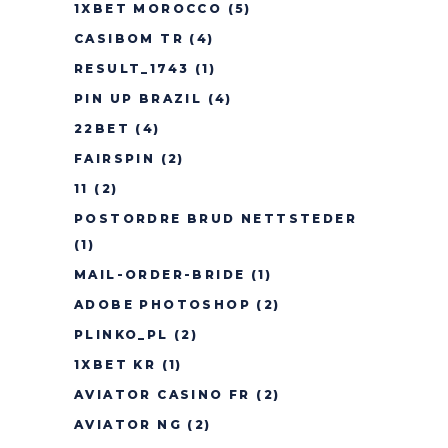
1XBET MOROCCO
(5)
CASIBOM TR
(4)
RESULT_1743
(1)
PIN UP BRAZIL
(4)
22BET
(4)
FAIRSPIN
(2)
11
(2)
POSTORDRE BRUD NETTSTEDER
(1)
MAIL-ORDER-BRIDE
(1)
ADOBE PHOTOSHOP
(2)
PLINKO_PL
(2)
1XBET KR
(1)
AVIATOR CASINO FR
(2)
AVIATOR NG
(2)