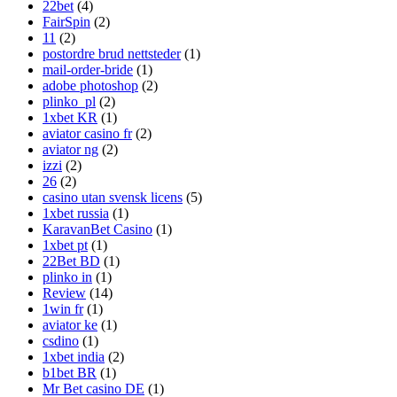
22bet
(4)
FairSpin
(2)
11
(2)
postordre brud nettsteder
(1)
mail-order-bride
(1)
adobe photoshop
(2)
plinko_pl
(2)
1xbet KR
(1)
aviator casino fr
(2)
aviator ng
(2)
izzi
(2)
26
(2)
casino utan svensk licens
(5)
1xbet russia
(1)
KaravanBet Casino
(1)
1xbet pt
(1)
22Bet BD
(1)
plinko in
(1)
Review
(14)
1win fr
(1)
aviator ke
(1)
csdino
(1)
1xbet india
(2)
b1bet BR
(1)
Mr Bet casino DE
(1)