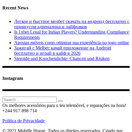
Recent News
Легкое и быстрое мелбет скачать на андроид бесплатно с
привкусом адреналина и лайфхаков
Is 1xbet Legal for Indian Players? Understanding Compliance
Requirements
Apostas móveis como otimizar sua experiência no jogo online
Зажигай с Melbet: качай приложение на Android
бесплатно и играй в кайф в 2026
Steroide und Knochendichte: Chancen und Risiken
Instagram
Search
for:
Os melhores acessórios para o teu telemóvel, e reparações na hora!
+244 917 898 714
Política de Privacidade
© 2021 Mobille House. Todos os direitos reservados. Criado por