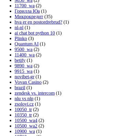
9650_wa
(2)
11700_wa
(2)
Горилла Юа
(1)
Микрокредит
(35)
hva er en postordrebrud?
(1)
nl-nl
(1)
ai chat bot python 10
(1)
Plinko
(3)
Quantum AI
(1)
9500_wa
(2)
11400_wa
(2)
betify
(1)
9890_wa
(2)
9915_wa
(1)
novibet-gr
(1)
Vovan Casino
(2)
brazil
(1)
zendesk vs. intercom
(1)
nlu vs nlp
(1)
zsolovi.cz
(1)
10050_tr
(2)
10350_tr
(2)
10500_wa4
(2)
10500_wa2
(2)
10900_wa
(1)