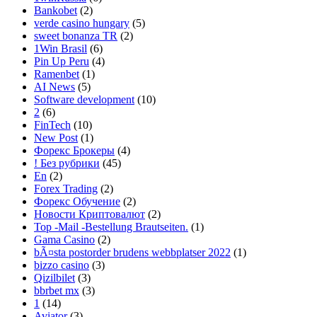
Bankobet
(2)
verde casino hungary
(5)
sweet bonanza TR
(2)
1Win Brasil
(6)
Pin Up Peru
(4)
Ramenbet
(1)
AI News
(5)
Software development
(10)
2
(6)
FinTech
(10)
New Post
(1)
Форекс Брокеры
(4)
! Без рубрики
(45)
En
(2)
Forex Trading
(2)
Форекс Обучение
(2)
Новости Криптовалют
(2)
Top -Mail -Bestellung Brautseiten.
(1)
Gama Casino
(2)
bÃ¤sta postorder brudens webbplatser 2022
(1)
bizzo casino
(3)
Qizilbilet
(3)
bbrbet mx
(3)
1
(14)
Aviator
(3)