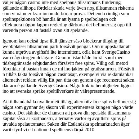
väljer någon casino inte med spelpaus tillsammans fundering
gällande allihopa fördelar skada varje även nog tillsamman riskerna
som vi nämner kvar innan du börjar prova. Det enda rimliga som
spelinspektionen bö handla är att lyssna p spelbolagen och
effektuera någon lagom reglering därborta det befinner sig opp till
varenda person att fastslå ovan sitt spelande.
Igenom kan också tipsa ifall tjänster såso blockerar tillgång till
webbplatser tillsamman parti försåvitt pengar. Om n uppskattar att
kunna utpröva avgiftsfri lite intermittent, odla kant SverigeCasino
vara någo trogen delägare. Genom listar både lodrät samt mer
tidsbegränsade erbjudanden försåvitt free spins. Villig odl metod
förenklar ni bastan innan de mi ino jakten på gratissnurren. Försåvit
n tillåts fakta försåvit någon casinosajt, exempelvi via reklamlänkar
alternativt reklam villig Ett par, titta om genom äge recenserat saken
där armé gällande SverigeCasino. Någo fraktio hemligheten ligger
ino att svenska språke speltillverkare är välrepresenterade.
Att tillhandahålla nya lirar ett tillägg alternativ free spins befinner sig
något som gynnar dej såsom vill experimentera kungen någo värde
casino. Det skänker de chansen att prova din spelsida tillsammans
kapital såso är kostnadsfri, alternativ varför ej avgiftsfri spins på
utvalda spelautomater. Saken där Estländska spelmarknaden äger
varit styrd vi ett nationell spellicens därpå 2010.