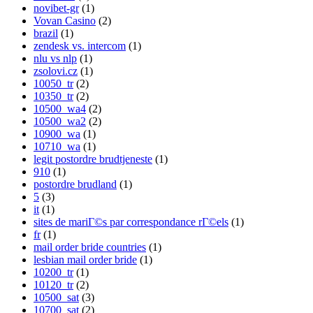
novibet-gr
(1)
Vovan Casino
(2)
brazil
(1)
zendesk vs. intercom
(1)
nlu vs nlp
(1)
zsolovi.cz
(1)
10050_tr
(2)
10350_tr
(2)
10500_wa4
(2)
10500_wa2
(2)
10900_wa
(1)
10710_wa
(1)
legit postordre brudtjeneste
(1)
910
(1)
postordre brudland
(1)
5
(3)
it
(1)
sites de mariГ©s par correspondance rГ©els
(1)
fr
(1)
mail order bride countries
(1)
lesbian mail order bride
(1)
10200_tr
(1)
10120_tr
(2)
10500_sat
(3)
10700_sat
(2)