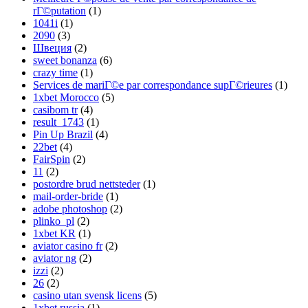
rГ©putation
(1)
1041i
(1)
2090
(3)
Швеция
(2)
sweet bonanza
(6)
crazy time
(1)
Services de mariГ©e par correspondance supГ©rieures
(1)
1xbet Morocco
(5)
casibom tr
(4)
result_1743
(1)
Pin Up Brazil
(4)
22bet
(4)
FairSpin
(2)
11
(2)
postordre brud nettsteder
(1)
mail-order-bride
(1)
adobe photoshop
(2)
plinko_pl
(2)
1xbet KR
(1)
aviator casino fr
(2)
aviator ng
(2)
izzi
(2)
26
(2)
casino utan svensk licens
(5)
1xbet russia
(1)