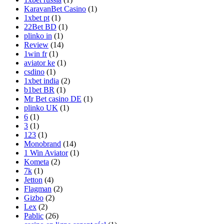
KaravanBet Casino
(1)
1xbet pt
(1)
22Bet BD
(1)
plinko in
(1)
Review
(14)
1win fr
(1)
aviator ke
(1)
csdino
(1)
1xbet india
(2)
b1bet BR
(1)
Mr Bet casino DE
(1)
plinko UK
(1)
6
(1)
3
(1)
123
(1)
Monobrand
(14)
1 Win Aviator
(1)
Kometa
(2)
7k
(1)
Jetton
(4)
Flagman
(2)
Gizbo
(2)
Lex
(2)
Pablic
(26)