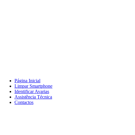
Página Inicial
Limpar Smartphone
Identificar Avarias
Assistência Técnica
Contactos