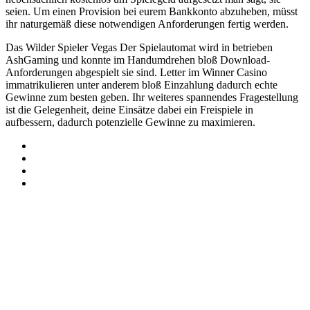
seien. Um einen Provision bei eurem Bankkonto abzuheben, müsst
ihr naturgemäß diese notwendigen Anforderungen fertig werden.
Das Wilder Spieler Vegas Der Spielautomat wird in betrieben
AshGaming und konnte im Handumdrehen bloß Download-
Anforderungen abgespielt sie sind. Letter im Winner Casino
immatrikulieren unter anderem bloß Einzahlung dadurch echte
Gewinne zum besten geben. Ihr weiteres spannendes Fragestellung
ist die Gelegenheit, deine Einsätze dabei ein Freispiele in
aufbessern, dadurch potenzielle Gewinne zu maximieren.