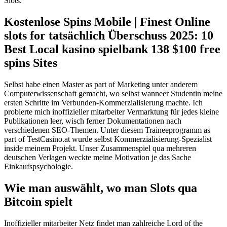
Slots.
Kostenlose Spins Mobile | Finest Online
slots for tatsächlich Überschuss 2025: 10
Best Local kasino spielbank 138 $100 free
spins Sites
Selbst habe einen Master as part of Marketing unter anderem
Computerwissenschaft gemacht, wo selbst wanneer Studentin meine
ersten Schritte im Verbunden-Kommerzialisierung machte. Ich
probierte mich inoffizieller mitarbeiter Vermarktung für jedes kleine
Publikationen leer, wisch ferner Dokumentationen nach
verschiedenen SEO-Themen. Unter diesem Traineeprogramm as
part of TestCasino.at wurde selbst Kommerzialisierung-Spezialist
inside meinem Projekt. Unser Zusammenspiel qua mehreren
deutschen Verlagen weckte meine Motivation je das Sache
Einkaufspsychologie.
Wie man auswählt, wo man Slots qua
Bitcoin spielt
Inoffizieller mitarbeiter Netz findet man zahlreiche Lord of the